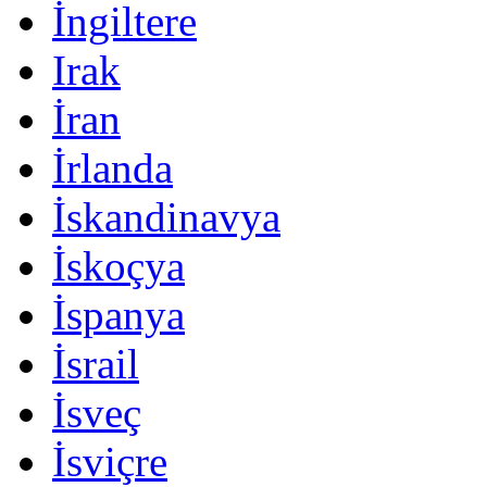
İngiltere
Irak
İran
İrlanda
İskandinavya
İskoçya
İspanya
İsrail
İsveç
İsviçre