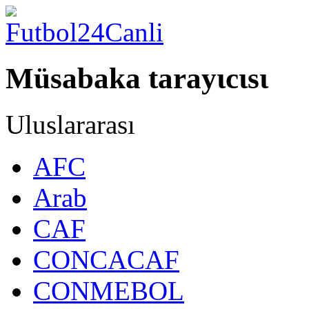
Müsabaka tarayιcιsι
Uluslararası
AFC
Arab
CAF
CONCACAF
CONMEBOL