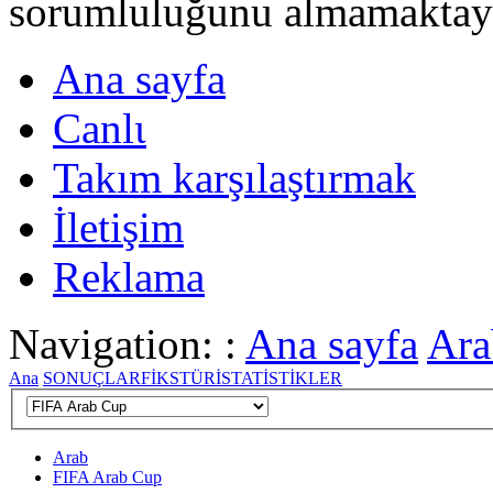
sorumluluğunu almamaktayι
Ana sayfa
Canlι
Takım karşılaştırmak
İletişim
Reklama
Navigation: :
Ana sayfa
Ara
Ana
SONUÇLAR
FİKSTÜR
İSTATİSTİKLER
Arab
FIFA Arab Cup