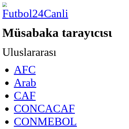
Müsabaka tarayιcιsι
Uluslararası
AFC
Arab
CAF
CONCACAF
CONMEBOL