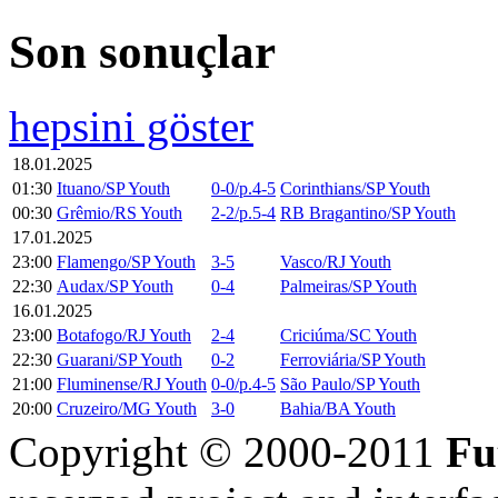
Son sonuçlar
hepsini göster
18.01.2025
01:30
Ituano/SP Youth
0-0/p.4-5
Corinthians/SP Youth
00:30
Grêmio/RS Youth
2-2/p.5-4
RB Bragantino/SP Youth
17.01.2025
23:00
Flamengo/SP Youth
3-5
Vasco/RJ Youth
22:30
Audax/SP Youth
0-4
Palmeiras/SP Youth
16.01.2025
23:00
Botafogo/RJ Youth
2-4
Criciúma/SC Youth
22:30
Guarani/SP Youth
0-2
Ferroviária/SP Youth
21:00
Fluminense/RJ Youth
0-0/p.4-5
São Paulo/SP Youth
20:00
Cruzeiro/MG Youth
3-0
Bahia/BA Youth
Copyright © 2000-2011
Fu