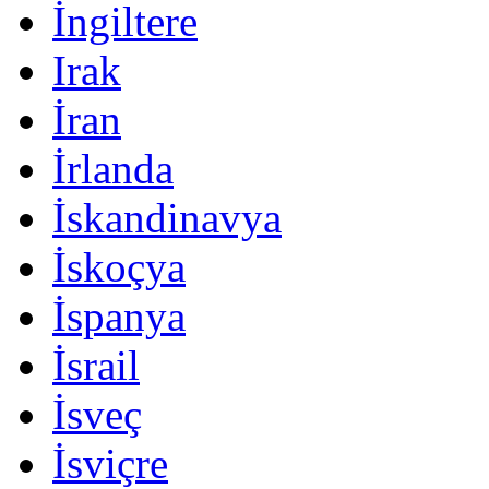
İngiltere
Irak
İran
İrlanda
İskandinavya
İskoçya
İspanya
İsrail
İsveç
İsviçre