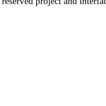
reserved
project and interfa