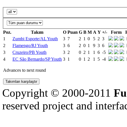
Poz.
Takım
O
Puan
G
B
M
A
Y
+/-
Form
1
Zumbi Esporte/AL Youth
3
7
2
1
0
5
2
3
2
Flamengo/RJ Youth
3
6
2
0
1
9
3
6
3
Cruzeiro/PB Youth
3
2
0
2
1
1
6
-5
4
EC São Bernardo/SP Youth
3
1
0
1
2
1
5
-4
Advances to next round
Copyright © 2000-2011
Fu
reserved
project and interfa