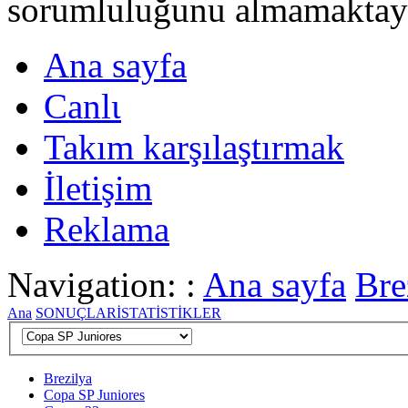
sorumluluğunu almamaktayι
Ana sayfa
Canlι
Takım karşılaştırmak
İletişim
Reklama
Navigation: :
Ana sayfa
Bre
Ana
SONUÇLAR
İSTATİSTİKLER
Brezilya
Copa SP Juniores