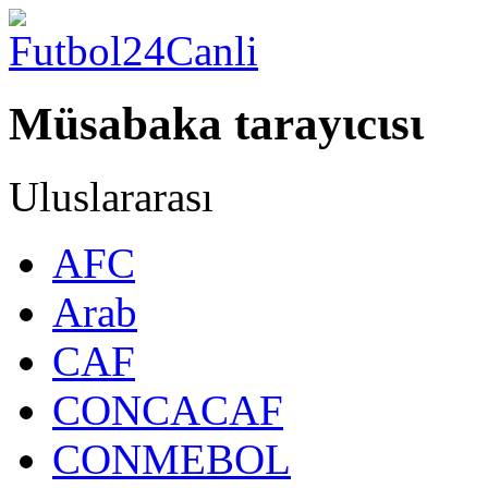
Müsabaka tarayιcιsι
Uluslararası
AFC
Arab
CAF
CONCACAF
CONMEBOL