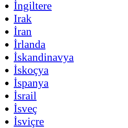
İngiltere
Irak
İran
İrlanda
İskandinavya
İskoçya
İspanya
İsrail
İsveç
İsviçre