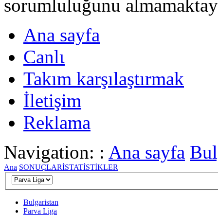
sorumluluğunu almamaktayι
Ana sayfa
Canlι
Takım karşılaştırmak
İletişim
Reklama
Navigation: :
Ana sayfa
Bul
Ana
SONUÇLAR
İSTATİSTİKLER
Bulgaristan
Parva Liga