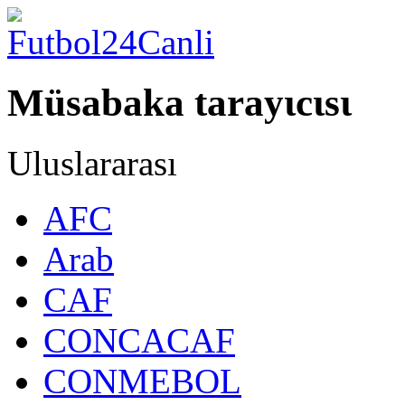
Müsabaka tarayιcιsι
Uluslararası
AFC
Arab
CAF
CONCACAF
CONMEBOL