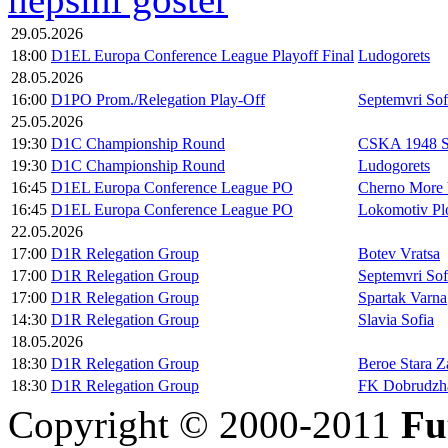
29.05.2026
18:00
D1EL Europa Conference League Playoff Final
Ludogorets
28.05.2026
16:00
D1PO Prom./Relegation Play-Off
Septemvri Sof
25.05.2026
19:30
D1C Championship Round
CSKA 1948 S
19:30
D1C Championship Round
Ludogorets
16:45
D1EL Europa Conference League PO
Cherno More 
16:45
D1EL Europa Conference League PO
Lokomotiv Pl
22.05.2026
17:00
D1R Relegation Group
Botev Vratsa
17:00
D1R Relegation Group
Septemvri Sof
17:00
D1R Relegation Group
Spartak Varna
14:30
D1R Relegation Group
Slavia Sofia
18.05.2026
18:30
D1R Relegation Group
Beroe Stara Z
18:30
D1R Relegation Group
FK Dobrudzh
Copyright © 2000-2011
Fu