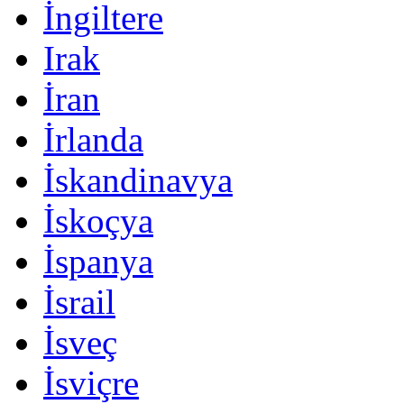
İngiltere
Irak
İran
İrlanda
İskandinavya
İskoçya
İspanya
İsrail
İsveç
İsviçre