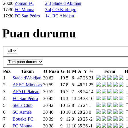
20:00
Zoman FC
2-3
Stade d'Abidjan
17:30
FC Mouna
3-4
CO Korhogo
17:30
FC San Pédro
1-1
RC Abidjan
Puan durumu
Poz.
Takım
O
Puan
G
B
M
A
Y
+/-
Form
H
1
Stade d'Abidjan
30
62
19
5
6
47
26
21
2
ASEC Mimosas
30
59
17
8
5
46
21
25
3
AFAD Plateau
30
55
16
7
7
38
24
14
4
FC San Pédro
30
45
14
3
13
49
33
16
5
Stella Club
30
42
10
12
8
25
24
1
6
SO Armée
30
40
10
10
10
28
28
0
7
Bouaké FC
30
39
9
12
9
23
25
-2
8
FC Mouna
30
38
9
11
10
35
36
-1