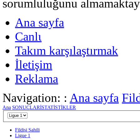
sorumluluğunu almamaktayι
Ana sayfa
Canlι
Takım karşılaştırmak
İletişim
Reklama
Navigation: :
Ana sayfa
Fild
Ana
SONUÇLAR
İSTATİSTİKLER
Fildişi Sahili
Ligue 1