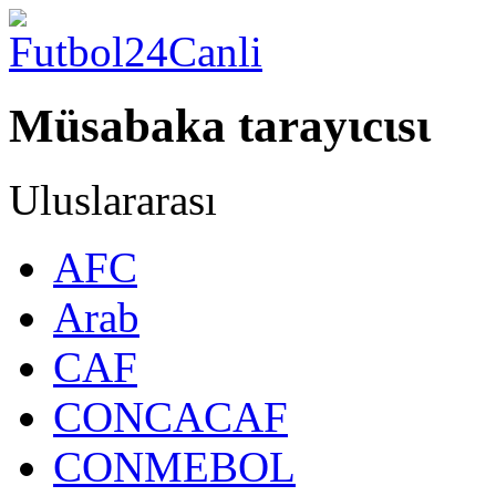
Müsabaka tarayιcιsι
Uluslararası
AFC
Arab
CAF
CONCACAF
CONMEBOL