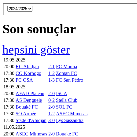
Son sonuçlar
hepsini göster
19.05.2025
20:00
RC Abidjan
2-1
FC Mouna
17:30
CO Korhogo
1-2
Zoman FC
17:30
FC OSA
1-3
FC San Pédro
18.05.2025
20:00
AFAD Plateau
2-0
ISCA
17:30
AS Denguele
0-2
Stella Club
17:30
Bouaké FC
2-0
SOL FC
17:30
SO Armée
1-2
ASEC Mimosas
17:30
Stade d'Abidjan
3-0
Lys Sassandra
11.05.2025
20:00
ASEC Mimosas
2-0
Bouaké FC