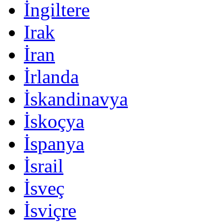
İngiltere
Irak
İran
İrlanda
İskandinavya
İskoçya
İspanya
İsrail
İsveç
İsviçre