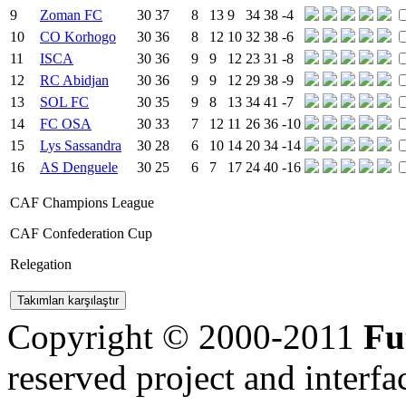
9
Zoman FC
30
37
8
13
9
34
38
-4
10
CO Korhogo
30
36
8
12
10
32
38
-6
11
ISCA
30
36
9
9
12
23
31
-8
12
RC Abidjan
30
36
9
9
12
29
38
-9
13
SOL FC
30
35
9
8
13
34
41
-7
14
FC OSA
30
33
7
12
11
26
36
-10
15
Lys Sassandra
30
28
6
10
14
20
34
-14
16
AS Denguele
30
25
6
7
17
24
40
-16
CAF Champions League
CAF Confederation Cup
Relegation
Copyright © 2000-2011
Fu
reserved
project and interfa