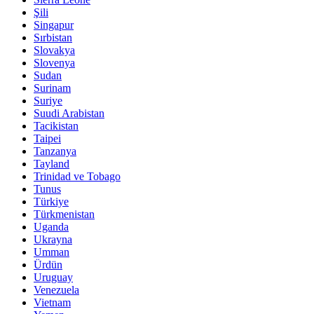
Şili
Singapur
Sırbistan
Slovakya
Slovenya
Sudan
Surinam
Suriye
Suudi Arabistan
Tacikistan
Taipei
Tanzanya
Tayland
Trinidad ve Tobago
Tunus
Türkiye
Türkmenistan
Uganda
Ukrayna
Umman
Ürdün
Uruguay
Venezuela
Vietnam