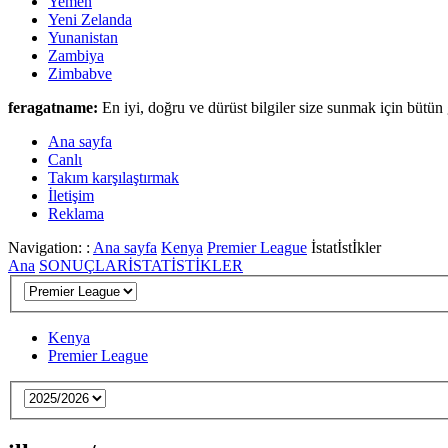
Yemen
Yeni Zelanda
Yunanistan
Zambiya
Zimbabve
feragatname:
En iyi, doğru ve dürüst bilgiler size sunmak için bütün 
Ana sayfa
Canlι
Takım karşılaştırmak
İletişim
Reklama
Navigation: :
Ana sayfa
Kenya
Premier League
İstatİstİkler
Ana
SONUÇLAR
İSTATİSTİKLER
Kenya
Premier League