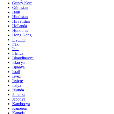
Güney Kore
Gürcistan
Haiti
Hindistan
Hırvatistan
Hollanda
Honduras
Hong Kong
İngiltere
Irak
İran
İrlanda
İskandinavya
İskoçya
İspanya
İsrail
İsveç
İsviçre
İtalya
İzlanda
Jamaika
Japonya
Kamboçya
Kamerun
Kanada