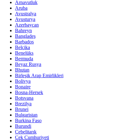
Arnavutluk
Aruba
Avustralya
Avusturya
Azerbaycan
Bahreyn
Bangladeş
Barbados
Belçika
Benelüks
Bermuda
Beyaz Rusya
Bhutan
Birleşik Arap Emirlikleri
Bolivya
Bonaire
Bosna-Hersek
Botsvana
Brezilya
Brunei
Bulgaristan
Burkina Faso
Burundi
Cebelitarık
Çek Cumhuriyeti