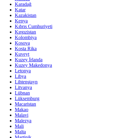
Karadağ
Katar
Kazakistan
Kenya
Kıbrıs Cumhuriyeti
Kırgızistan
Kolombiya
Kosova
Kosta Rika
Kuveyt
Kuzey İrlanda
Kuzey Makedonya
Letonya
Libya
Lihtenştayn
Litvanya
Lübnan
Lüksemburg
Macaristan
Makao
Malavi
Malezya
Mali
Malta
Martinik