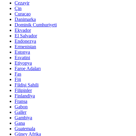
Cezayir
Çin
Curaçao
Danimarka
Dominik Cumhuriyeti
Ekvador
El Salvador
Endonezya
Ermenistan
Estonya
Esvatini
Etiyopya
Faroe Adaları
Fas
Fiji
Fildişi Sahili
Filipinler
Finlandiya
Fransa
Gabon
Galler
Gambiya
Gana
Guatemala
Güney Afrika