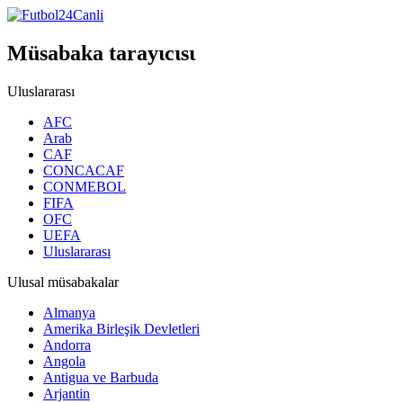
Müsabaka tarayιcιsι
Uluslararası
AFC
Arab
CAF
CONCACAF
CONMEBOL
FIFA
OFC
UEFA
Uluslararası
Ulusal müsabakalar
Almanya
Amerika Birleşik Devletleri
Andorra
Angola
Antigua ve Barbuda
Arjantin