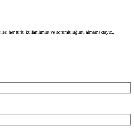
gileri her türlü kullanιlιmιnι ve sorumluluğunu almamaktayιz..