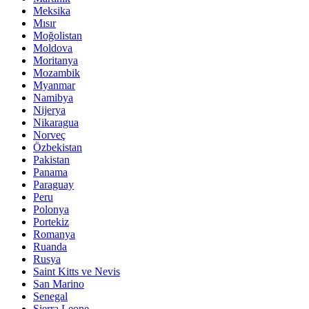
Meksika
Mısır
Moğolistan
Moldova
Moritanya
Mozambik
Myanmar
Namibya
Nijerya
Nikaragua
Norveç
Özbekistan
Pakistan
Panama
Paraguay
Peru
Polonya
Portekiz
Romanya
Ruanda
Rusya
Saint Kitts ve Nevis
San Marino
Senegal
Sierra Leone