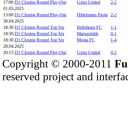
17:00
D1 Closing Round Play-Out
Gzira United
2-2
01.05.2025
13:00
D1 Closing Round Play-Out
Hibernians Paola
2-2
30.04.2025
18:30
D1 Closing Round Top Six
Birkirkara FC
1-1
18:30
D1 Closing Round Top Six
Marsaxlokk
0-1
18:30
D1 Closing Round Top Six
Mosta FC
1-4
28.04.2025
20:15
D1 Closing Round Play-Out
Gzira United
0-2
Copyright © 2000-2011
Fu
reserved
project and interfa