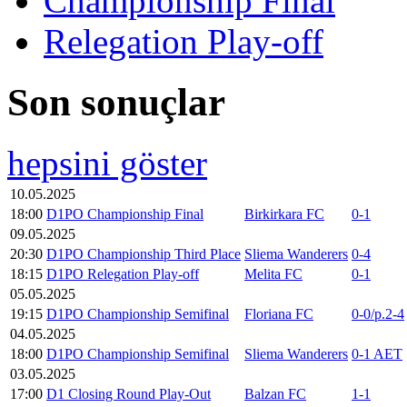
Championship Final
Relegation Play-off
Son sonuçlar
hepsini göster
10.05.2025
18:00
D1PO Championship Final
Birkirkara FC
0-1
09.05.2025
20:30
D1PO Championship Third Place
Sliema Wanderers
0-4
18:15
D1PO Relegation Play-off
Melita FC
0-1
05.05.2025
19:15
D1PO Championship Semifinal
Floriana FC
0-0/p.2-4
04.05.2025
18:00
D1PO Championship Semifinal
Sliema Wanderers
0-1 AET
03.05.2025
17:00
D1 Closing Round Play-Out
Balzan FC
1-1