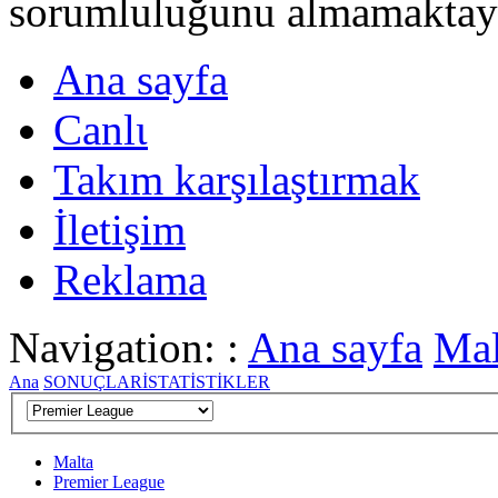
sorumluluğunu almamaktayι
Ana sayfa
Canlι
Takım karşılaştırmak
İletişim
Reklama
Navigation: :
Ana sayfa
Mal
Ana
SONUÇLAR
İSTATİSTİKLER
Malta
Premier League