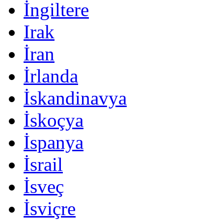
İngiltere
Irak
İran
İrlanda
İskandinavya
İskoçya
İspanya
İsrail
İsveç
İsviçre