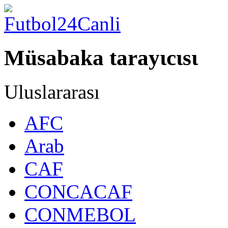
Müsabaka tarayιcιsι
Uluslararası
AFC
Arab
CAF
CONCACAF
CONMEBOL