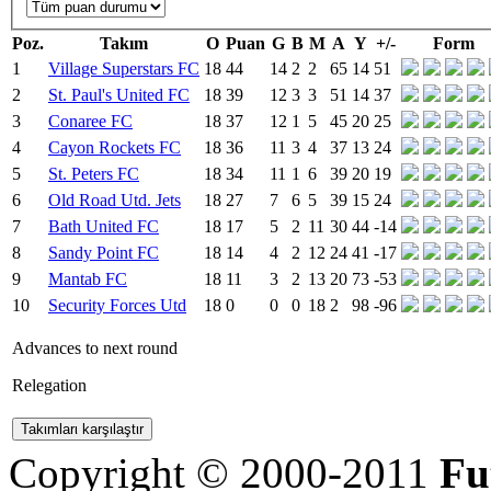
Poz.
Takım
O
Puan
G
B
M
A
Y
+/-
Form
1
Village Superstars FC
18
44
14
2
2
65
14
51
2
St. Paul's United FC
18
39
12
3
3
51
14
37
3
Conaree FC
18
37
12
1
5
45
20
25
4
Cayon Rockets FC
18
36
11
3
4
37
13
24
5
St. Peters FC
18
34
11
1
6
39
20
19
6
Old Road Utd. Jets
18
27
7
6
5
39
15
24
7
Bath United FC
18
17
5
2
11
30
44
-14
8
Sandy Point FC
18
14
4
2
12
24
41
-17
9
Mantab FC
18
11
3
2
13
20
73
-53
10
Security Forces Utd
18
0
0
0
18
2
98
-96
Advances to next round
Relegation
Copyright © 2000-2011
Fu