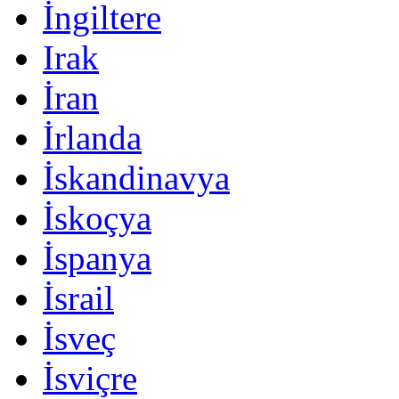
İngiltere
Irak
İran
İrlanda
İskandinavya
İskoçya
İspanya
İsrail
İsveç
İsviçre