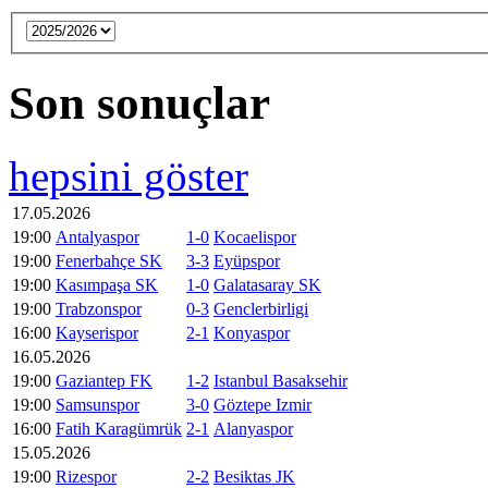
Son sonuçlar
hepsini göster
17.05.2026
19:00
Antalyaspor
1-0
Kocaelispor
19:00
Fenerbahçe SK
3-3
Eyüpspor
19:00
Kasımpaşa SK
1-0
Galatasaray SK
19:00
Trabzonspor
0-3
Genclerbirligi
16:00
Kayserispor
2-1
Konyaspor
16.05.2026
19:00
Gaziantep FK
1-2
Istanbul Basaksehir
19:00
Samsunspor
3-0
Göztepe Izmir
16:00
Fatih Karagümrük
2-1
Alanyaspor
15.05.2026
19:00
Rizespor
2-2
Besiktas JK