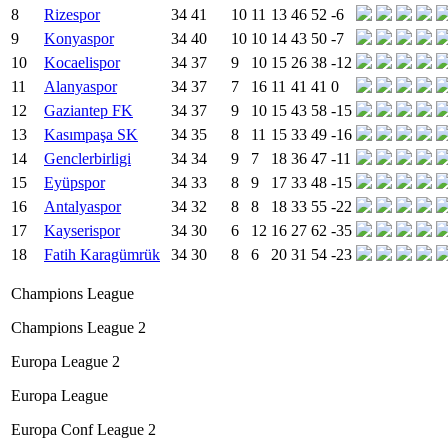
8
Rizespor
34
41
10
11
13
46
52
-6
9
Konyaspor
34
40
10
10
14
43
50
-7
10
Kocaelispor
34
37
9
10
15
26
38
-12
11
Alanyaspor
34
37
7
16
11
41
41
0
12
Gaziantep FK
34
37
9
10
15
43
58
-15
13
Kasımpaşa SK
34
35
8
11
15
33
49
-16
14
Genclerbirligi
34
34
9
7
18
36
47
-11
15
Eyüpspor
34
33
8
9
17
33
48
-15
16
Antalyaspor
34
32
8
8
18
33
55
-22
17
Kayserispor
34
30
6
12
16
27
62
-35
18
Fatih Karagümrük
34
30
8
6
20
31
54
-23
Champions League
Champions League 2
Europa League 2
Europa League
Europa Conf League 2