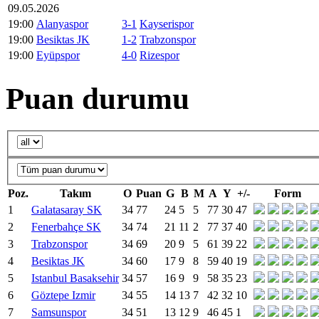
09.05.2026
19:00
Alanyaspor
3-1
Kayserispor
19:00
Besiktas JK
1-2
Trabzonspor
19:00
Eyüpspor
4-0
Rizespor
Puan durumu
Poz.
Takım
O
Puan
G
B
M
A
Y
+/-
Form
1
Galatasaray SK
34
77
24
5
5
77
30
47
2
Fenerbahçe SK
34
74
21
11
2
77
37
40
3
Trabzonspor
34
69
20
9
5
61
39
22
4
Besiktas JK
34
60
17
9
8
59
40
19
5
Istanbul Basaksehir
34
57
16
9
9
58
35
23
6
Göztepe Izmir
34
55
14
13
7
42
32
10
7
Samsunspor
34
51
13
12
9
46
45
1