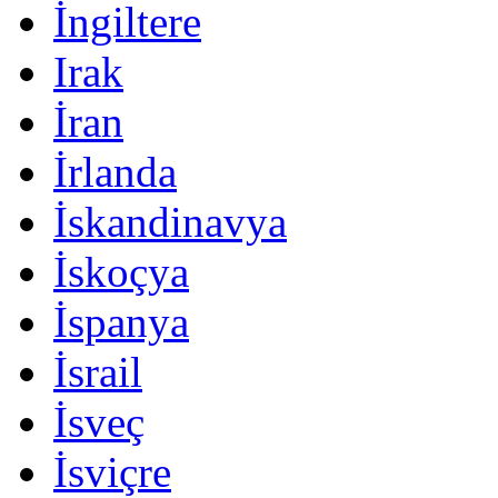
İngiltere
Irak
İran
İrlanda
İskandinavya
İskoçya
İspanya
İsrail
İsveç
İsviçre