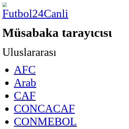
Müsabaka tarayιcιsι
Uluslararası
AFC
Arab
CAF
CONCACAF
CONMEBOL