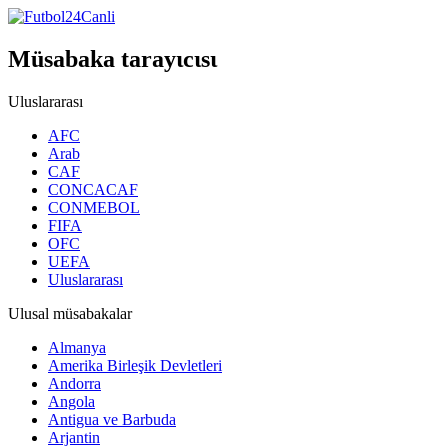
Müsabaka tarayιcιsι
Uluslararası
AFC
Arab
CAF
CONCACAF
CONMEBOL
FIFA
OFC
UEFA
Uluslararası
Ulusal müsabakalar
Almanya
Amerika Birleşik Devletleri
Andorra
Angola
Antigua ve Barbuda
Arjantin