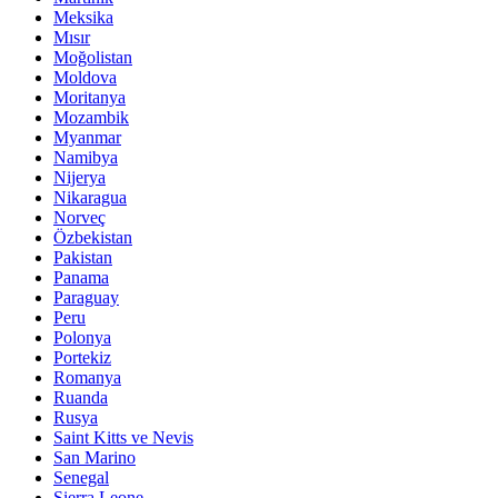
Meksika
Mısır
Moğolistan
Moldova
Moritanya
Mozambik
Myanmar
Namibya
Nijerya
Nikaragua
Norveç
Özbekistan
Pakistan
Panama
Paraguay
Peru
Polonya
Portekiz
Romanya
Ruanda
Rusya
Saint Kitts ve Nevis
San Marino
Senegal
Sierra Leone