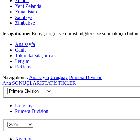
Yemen
Yeni Zelanda
Yunanistan
Zambiya
Zimbabve
feragatname:
En iyi, doğru ve dürüst bilgiler size sunmak için bütün 
Ana sayfa
Canlι
Takım karşılaştırmak
İletişim
Reklama
Navigation: :
Ana sayfa
Uruguay
Primera Division
Ana
SONUÇLAR
İSTATİSTİKLER
Uruguay
Primera Division
Apertura