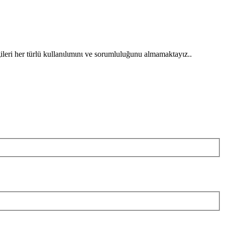
gileri her türlü kullanιlιmιnι ve sorumluluğunu almamaktayιz..