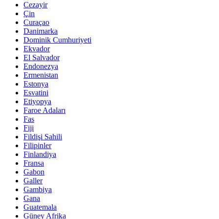
Cezayir
Çin
Curaçao
Danimarka
Dominik Cumhuriyeti
Ekvador
El Salvador
Endonezya
Ermenistan
Estonya
Esvatini
Etiyopya
Faroe Adaları
Fas
Fiji
Fildişi Sahili
Filipinler
Finlandiya
Fransa
Gabon
Galler
Gambiya
Gana
Guatemala
Güney Afrika