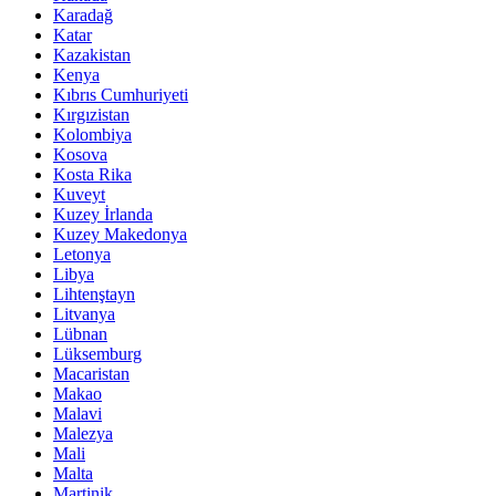
Karadağ
Katar
Kazakistan
Kenya
Kıbrıs Cumhuriyeti
Kırgızistan
Kolombiya
Kosova
Kosta Rika
Kuveyt
Kuzey İrlanda
Kuzey Makedonya
Letonya
Libya
Lihtenştayn
Litvanya
Lübnan
Lüksemburg
Macaristan
Makao
Malavi
Malezya
Mali
Malta
Martinik