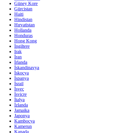
Güney Kore
Gürcistan
Haiti
Hindistan
Hırvatistan
Hollanda
Honduras
Hong Kong
İngiltere
Irak
İran
İrlanda
İskandinavya
İskoçya
İspanya
İsrail
İsveç
İsviçre
İtalya
İzlanda
Jamaika
Japonya
Kamboçya
Kamerun
Kanada