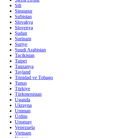
Şili
Singapur
Sırbistan
Slovakya
Slovenya
Sudan
Surinam
Suriye
Suudi Arabistan
Tacikistan
Taipei
Tanzanya
Tayland
Trinidad ve Tobago
Tunus
Türkiye
Türkmenistan
Uganda
Ukrayna
Umman
Ürdün
Uruguay
Venezuela
Vietnam