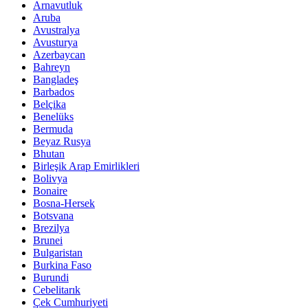
Arnavutluk
Aruba
Avustralya
Avusturya
Azerbaycan
Bahreyn
Bangladeş
Barbados
Belçika
Benelüks
Bermuda
Beyaz Rusya
Bhutan
Birleşik Arap Emirlikleri
Bolivya
Bonaire
Bosna-Hersek
Botsvana
Brezilya
Brunei
Bulgaristan
Burkina Faso
Burundi
Cebelitarık
Çek Cumhuriyeti