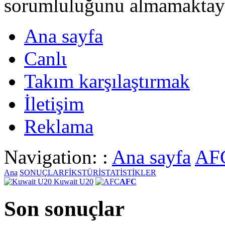
sorumluluğunu almamaktayι
Ana sayfa
Canlι
Takım karşılaştırmak
İletişim
Reklama
Navigation: :
Ana sayfa
AF
Ana
SONUÇLAR
FİKSTÜR
İSTATİSTİKLER
Kuwait U20
AFC
Son sonuçlar