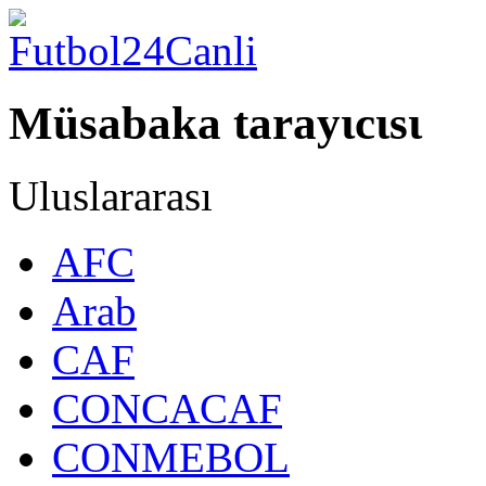
Müsabaka tarayιcιsι
Uluslararası
AFC
Arab
CAF
CONCACAF
CONMEBOL