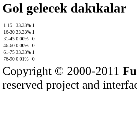
Gol gelecek dakιkalar
1-15
33.33%
1
16-30
33.33%
1
31-45
0.00%
0
46-60
0.00%
0
61-75
33.33%
1
76-90
0.01%
0
Copyright © 2000-2011
Fu
reserved
project and interfa