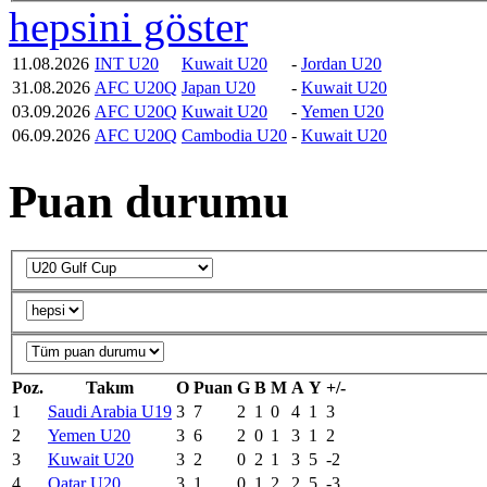
hepsini göster
11.08.2026
INT U20
Kuwait U20
-
Jordan U20
31.08.2026
AFC U20Q
Japan U20
-
Kuwait U20
03.09.2026
AFC U20Q
Kuwait U20
-
Yemen U20
06.09.2026
AFC U20Q
Cambodia U20
-
Kuwait U20
Puan durumu
Poz.
Takım
O
Puan
G
B
M
A
Y
+/-
1
Saudi Arabia U19
3
7
2
1
0
4
1
3
2
Yemen U20
3
6
2
0
1
3
1
2
3
Kuwait U20
3
2
0
2
1
3
5
-2
4
Qatar U20
3
1
0
1
2
2
5
-3