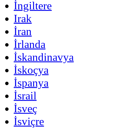
İngiltere
Irak
İran
İrlanda
İskandinavya
İskoçya
İspanya
İsrail
İsveç
İsviçre