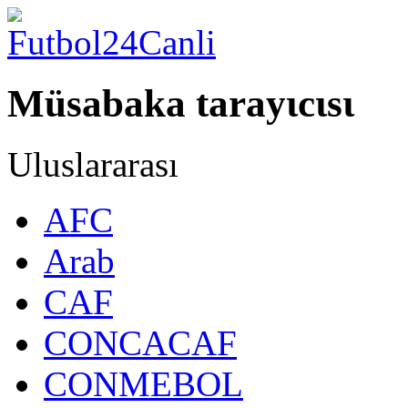
Müsabaka tarayιcιsι
Uluslararası
AFC
Arab
CAF
CONCACAF
CONMEBOL