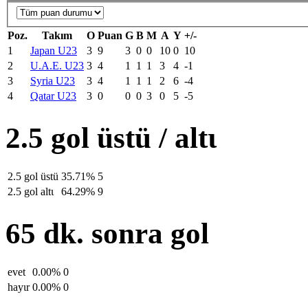
Poz.
Takım
O
Puan
G
B
M
A
Y
+/-
1
Japan U23
3
9
3
0
0
10
0
10
2
U.A.E. U23
3
4
1
1
1
3
4
-1
3
Syria U23
3
4
1
1
1
2
6
-4
4
Qatar U23
3
0
0
0
3
0
5
-5
2.5 gol üstü / altι
2.5 gol üstü
35.71%
5
2.5 gol altι
64.29%
9
65 dk. sonra gol
evet
0.00%
0
hayιr
0.00%
0