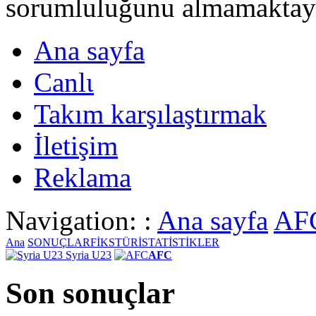
sorumluluğunu almamaktayι
Ana sayfa
Canlι
Takım karşılaştırmak
İletişim
Reklama
Navigation: :
Ana sayfa
AF
Ana
SONUÇLAR
FİKSTÜR
İSTATİSTİKLER
Syria U23
AFC
Son sonuçlar