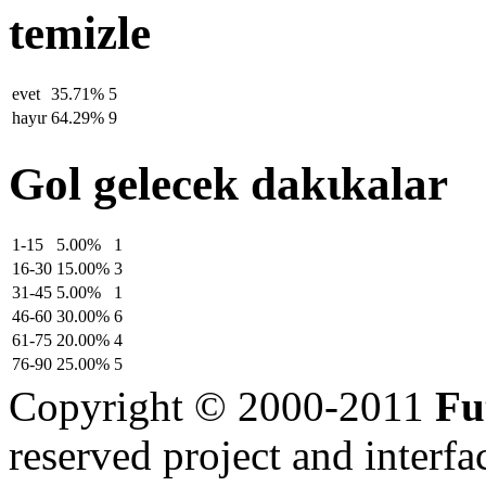
temizle
evet
35.71%
5
hayιr
64.29%
9
Gol gelecek dakιkalar
1-15
5.00%
1
16-30
15.00%
3
31-45
5.00%
1
46-60
30.00%
6
61-75
20.00%
4
76-90
25.00%
5
Copyright © 2000-2011
Fu
reserved
project and interfa