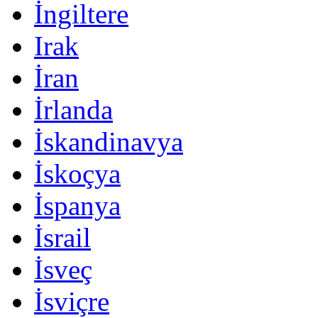
İngiltere
Irak
İran
İrlanda
İskandinavya
İskoçya
İspanya
İsrail
İsveç
İsviçre