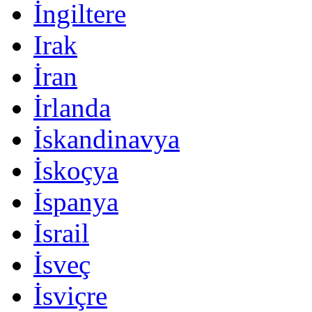
İngiltere
Irak
İran
İrlanda
İskandinavya
İskoçya
İspanya
İsrail
İsveç
İsviçre