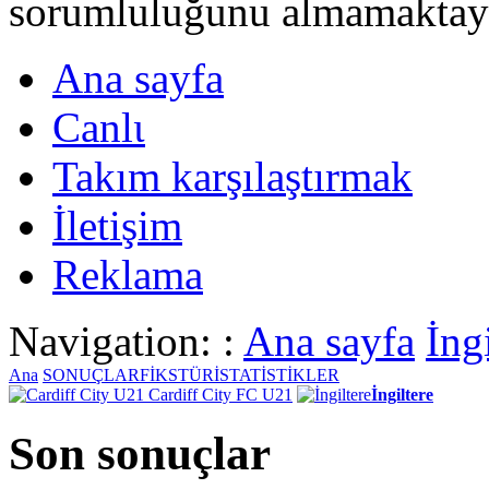
sorumluluğunu almamaktayι
Ana sayfa
Canlι
Takım karşılaştırmak
İletişim
Reklama
Navigation: :
Ana sayfa
İng
Ana
SONUÇLAR
FİKSTÜR
İSTATİSTİKLER
Cardiff City FC U21
İngiltere
Son sonuçlar