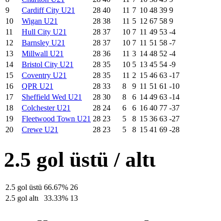
9
Cardiff City U21
28
40
11
7
10
48
39
9
10
Wigan U21
28
38
11
5
12
67
58
9
11
Hull City U21
28
37
10
7
11
49
53
-4
12
Barnsley U21
28
37
10
7
11
51
58
-7
13
Millwall U21
28
36
11
3
14
48
52
-4
14
Bristol City U21
28
35
10
5
13
45
54
-9
15
Coventry U21
28
35
11
2
15
46
63
-17
16
QPR U21
28
33
8
9
11
51
61
-10
17
Sheffield Wed U21
28
30
8
6
14
49
63
-14
18
Colchester U21
28
24
6
6
16
40
77
-37
19
Fleetwood Town U21
28
23
5
8
15
36
63
-27
20
Crewe U21
28
23
5
8
15
41
69
-28
2.5 gol üstü / altι
2.5 gol üstü
66.67%
26
2.5 gol altι
33.33%
13