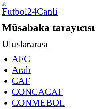
Müsabaka tarayιcιsι
Uluslararası
AFC
Arab
CAF
CONCACAF
CONMEBOL