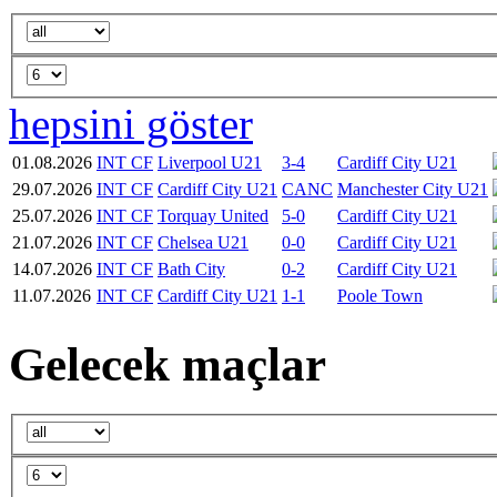
hepsini göster
01.08.2026
INT CF
Liverpool U21
3-4
Cardiff City U21
29.07.2026
INT CF
Cardiff City U21
CANC
Manchester City U21
25.07.2026
INT CF
Torquay United
5-0
Cardiff City U21
21.07.2026
INT CF
Chelsea U21
0-0
Cardiff City U21
14.07.2026
INT CF
Bath City
0-2
Cardiff City U21
11.07.2026
INT CF
Cardiff City U21
1-1
Poole Town
Gelecek maçlar