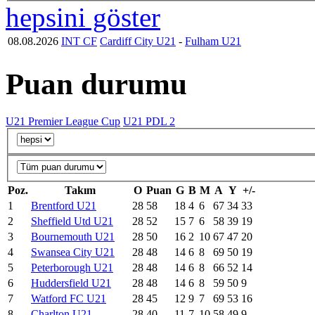
hepsini göster
08.08.2026
INT CF
Cardiff City U21
-
Fulham U21
Puan durumu
U21 Premier League Cup
U21 PDL 2
Poz.
Takım
O
Puan
G
B
M
A
Y
+/-
1
Brentford U21
28
58
18
4
6
67
34
33
2
Sheffield Utd U21
28
52
15
7
6
58
39
19
3
Bournemouth U21
28
50
16
2
10
67
47
20
4
Swansea City U21
28
48
14
6
8
69
50
19
5
Peterborough U21
28
48
14
6
8
66
52
14
6
Huddersfield U21
28
48
14
6
8
59
50
9
7
Watford FC U21
28
45
12
9
7
69
53
16
8
Charlton U21
28
40
11
7
10
58
49
9