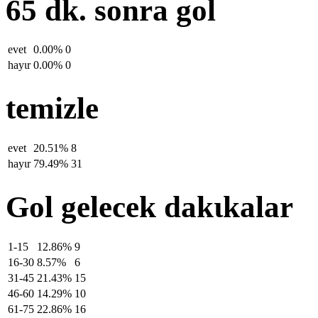
65 dk. sonra gol
evet
0.00%
0
hayιr
0.00%
0
temizle
evet
20.51%
8
hayιr
79.49%
31
Gol gelecek dakιkalar
1-15
12.86%
9
16-30
8.57%
6
31-45
21.43%
15
46-60
14.29%
10
61-75
22.86%
16