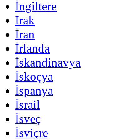
İngiltere
Irak
İran
İrlanda
İskandinavya
İskoçya
İspanya
İsrail
İsveç
İsviçre