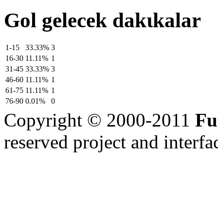
Gol gelecek dakιkalar
1-15
33.33%
3
16-30
11.11%
1
31-45
33.33%
3
46-60
11.11%
1
61-75
11.11%
1
76-90
0.01%
0
Copyright © 2000-2011
Fu
reserved
project and interfa