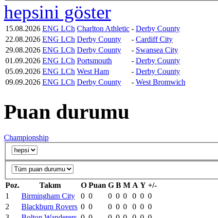
hepsini göster
15.08.2026
ENG LCh
Charlton Athletic
-
Derby County
22.08.2026
ENG LCh
Derby County
-
Cardiff City
29.08.2026
ENG LCh
Derby County
-
Swansea City
01.09.2026
ENG LCh
Portsmouth
-
Derby County
05.09.2026
ENG LCh
West Ham
-
Derby County
09.09.2026
ENG LCh
Derby County
-
West Bromwich
Puan durumu
Championship
Poz.
Takım
O
Puan
G
B
M
A
Y
+/-
1
Birmingham City
0
0
0
0
0
0
0
0
2
Blackburn Rovers
0
0
0
0
0
0
0
0
3
Bolton Wanderers
0
0
0
0
0
0
0
0