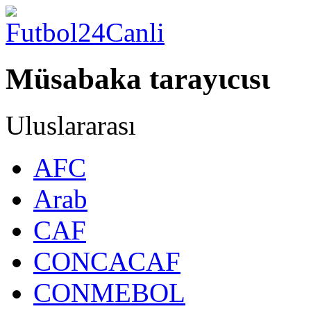
Müsabaka tarayιcιsι
Uluslararası
AFC
Arab
CAF
CONCACAF
CONMEBOL