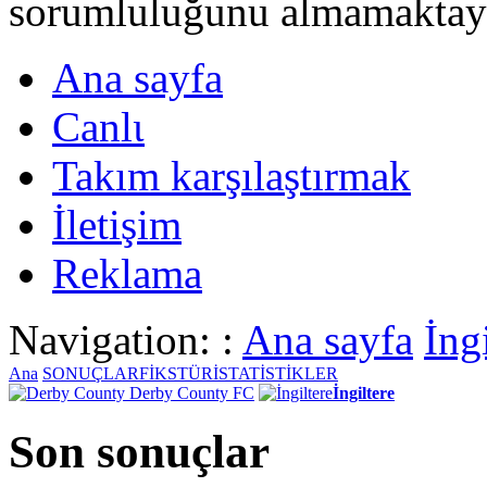
sorumluluğunu almamaktayι
Ana sayfa
Canlι
Takım karşılaştırmak
İletişim
Reklama
Navigation: :
Ana sayfa
İng
Ana
SONUÇLAR
FİKSTÜR
İSTATİSTİKLER
Derby County FC
İngiltere
Son sonuçlar