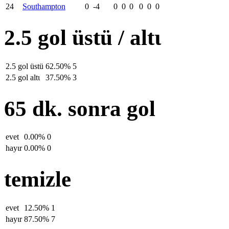
24
Southampton
0
-4
0
0
0
0
0
0
2.5 gol üstü / altι
2.5 gol üstü
62.50%
5
2.5 gol altι
37.50%
3
65 dk. sonra gol
evet
0.00%
0
hayιr
0.00%
0
temizle
evet
12.50%
1
hayιr
87.50%
7