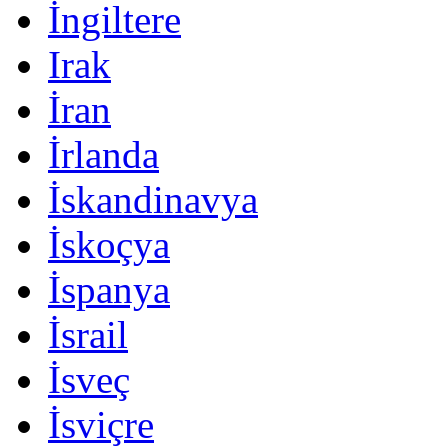
İngiltere
Irak
İran
İrlanda
İskandinavya
İskoçya
İspanya
İsrail
İsveç
İsviçre