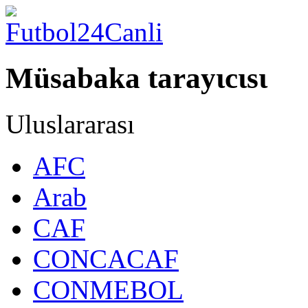
Müsabaka tarayιcιsι
Uluslararası
AFC
Arab
CAF
CONCACAF
CONMEBOL