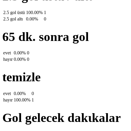
2.5 gol üstü
100.00%
1
2.5 gol altι
0.00%
0
65 dk. sonra gol
evet
0.00%
0
hayιr
0.00%
0
temizle
evet
0.00%
0
hayιr
100.00%
1
Gol gelecek dakιkalar