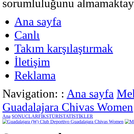
sorumluluğunu almamaktayι
Ana sayfa
Canlι
Takım karşılaştırmak
İletişim
Reklama
Navigation: :
Ana sayfa
Mek
Guadalajara Chivas Women
Ana
SONUÇLAR
FİKSTÜR
İSTATİSTİKLER
Club Deportivo Guadalajara Chivas Women