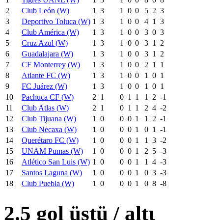
2
Club León (W)
1
3
1
0
0
5
2
3
3
Deportivo Toluca (W)
1
3
1
0
0
4
1
3
4
Club América (W)
1
3
1
0
0
3
0
3
5
Cruz Azul (W)
1
3
1
0
0
3
1
2
6
Guadalajara (W)
1
3
1
0
0
3
1
2
7
CF Monterrey (W)
1
3
1
0
0
2
1
1
8
Atlante FC (W)
1
3
1
0
0
1
0
1
9
FC Juárez (W)
1
3
1
0
0
1
0
1
10
Pachuca CF (W)
2
1
0
1
1
1
2
-1
11
Club Atlas (W)
2
1
0
1
1
2
4
-2
12
Club Tijuana (W)
1
0
0
0
1
1
2
-1
13
Club Necaxa (W)
1
0
0
0
1
0
1
-1
14
Querétaro FC (W)
1
0
0
0
1
1
3
-2
15
UNAM Pumas (W)
1
0
0
0
1
2
5
-3
16
Atlético San Luis (W)
1
0
0
0
1
1
4
-3
17
Santos Laguna (W)
1
0
0
0
1
0
3
-3
18
Club Puebla (W)
1
0
0
0
1
0
8
-8
2.5 gol üstü / altι