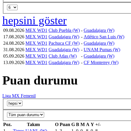
hepsini göster
09.08.2026
MEX WD1
Club Puebla (W)
-
Guadalajara (W)
17.08.2026
MEX WD1
Guadalajara (W)
-
Atlético San Luis (W)
24.08.2026
MEX WD1
Pachuca CF (W)
-
Guadalajara (W)
31.08.2026
MEX WD1
Guadalajara (W)
-
UNAM Pumas (W)
05.09.2026
MEX WD1
Club Atlas (W)
-
Guadalajara (W)
13.09.2026
MEX WD1
Guadalajara (W)
-
CF Monterrey (W)
Puan durumu
Liga MX Femenil
Poz.
Takım
O
Puan
G
B
M
A
Y
+/-
1
Tigres UANL (W)
1
3
1
0
0
8
0
8