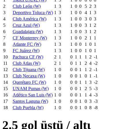
2
Club León (W)
1
3
1
0
0
5
2
3
3
Deportivo Toluca (W)
1
3
1
0
0
4
1
3
4
Club América (W)
1
3
1
0
0
3
0
3
5
Cruz Azul (W)
1
3
1
0
0
3
1
2
6
Guadalajara (W)
1
3
1
0
0
3
1
2
7
CF Monterrey (W)
1
3
1
0
0
2
1
1
8
Atlante FC (W)
1
3
1
0
0
1
0
1
9
FC Juárez (W)
1
3
1
0
0
1
0
1
10
Pachuca CF (W)
2
1
0
1
1
1
2
-1
11
Club Atlas (W)
2
1
0
1
1
2
4
-2
12
Club Tijuana (W)
1
0
0
0
1
1
2
-1
13
Club Necaxa (W)
1
0
0
0
1
0
1
-1
14
Querétaro FC (W)
1
0
0
0
1
1
3
-2
15
UNAM Pumas (W)
1
0
0
0
1
2
5
-3
16
Atlético San Luis (W)
1
0
0
0
1
1
4
-3
17
Santos Laguna (W)
1
0
0
0
1
0
3
-3
18
Club Puebla (W)
1
0
0
0
1
0
8
-8
2.5 gol üstü / altι