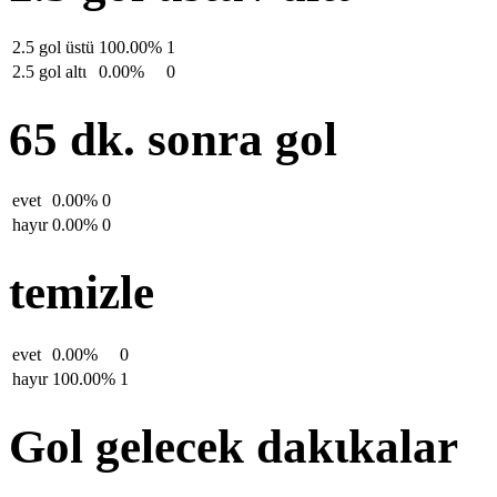
2.5 gol üstü
100.00%
1
2.5 gol altι
0.00%
0
65 dk. sonra gol
evet
0.00%
0
hayιr
0.00%
0
temizle
evet
0.00%
0
hayιr
100.00%
1
Gol gelecek dakιkalar