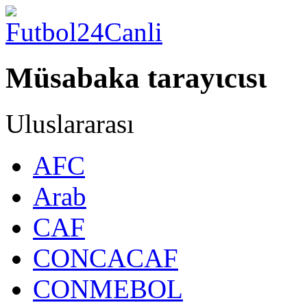
Müsabaka tarayιcιsι
Uluslararası
AFC
Arab
CAF
CONCACAF
CONMEBOL