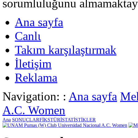
sorumluluğunu almamaktayι
Ana sayfa
Canlι
Takım karşılaştırmak
İletişim
Reklama
Navigation: :
Ana sayfa
Mek
A.C. Women
Ana
SONUÇLAR
FİKSTÜR
İSTATİSTİKLER
Club Universidad Nacional A.C. Women