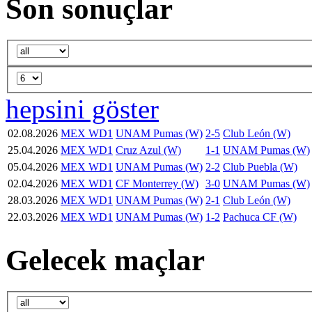
Son sonuçlar
hepsini göster
02.08.2026
MEX WD1
UNAM Pumas (W)
2-5
Club León (W)
25.04.2026
MEX WD1
Cruz Azul (W)
1-1
UNAM Pumas (W)
05.04.2026
MEX WD1
UNAM Pumas (W)
2-2
Club Puebla (W)
02.04.2026
MEX WD1
CF Monterrey (W)
3-0
UNAM Pumas (W)
28.03.2026
MEX WD1
UNAM Pumas (W)
2-1
Club León (W)
22.03.2026
MEX WD1
UNAM Pumas (W)
1-2
Pachuca CF (W)
Gelecek maçlar