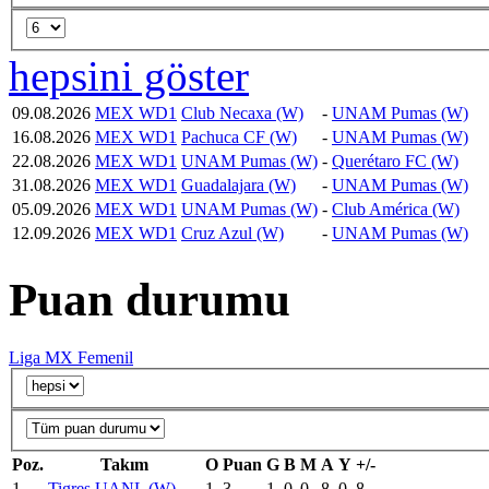
hepsini göster
09.08.2026
MEX WD1
Club Necaxa (W)
-
UNAM Pumas (W)
16.08.2026
MEX WD1
Pachuca CF (W)
-
UNAM Pumas (W)
22.08.2026
MEX WD1
UNAM Pumas (W)
-
Querétaro FC (W)
31.08.2026
MEX WD1
Guadalajara (W)
-
UNAM Pumas (W)
05.09.2026
MEX WD1
UNAM Pumas (W)
-
Club América (W)
12.09.2026
MEX WD1
Cruz Azul (W)
-
UNAM Pumas (W)
Puan durumu
Liga MX Femenil
Poz.
Takım
O
Puan
G
B
M
A
Y
+/-
1
Tigres UANL (W)
1
3
1
0
0
8
0
8