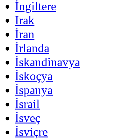
İngiltere
Irak
İran
İrlanda
İskandinavya
İskoçya
İspanya
İsrail
İsveç
İsviçre