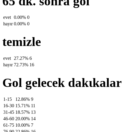
65 dk. sonra gol
evet
0.00%
0
hayιr
0.00%
0
temizle
evet
27.27%
6
hayιr
72.73%
16
Gol gelecek dakιkalar
1-15
12.86%
9
16-30
15.71%
11
31-45
18.57%
13
46-60
20.00%
14
61-75
10.00%
7
76-90
22.86%
16