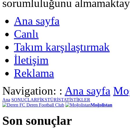
sorumluluğunu almamaktayι
Ana sayfa
Canlι
Takım karşılaştırmak
İletişim
Reklama
Navigation: :
Ana sayfa
Moğ
Ana
SONUÇLAR
FİKSTÜR
İSTATİSTİKLER
Deren Football Club
Moğolistan
Son sonuçlar