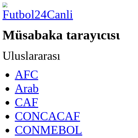
Müsabaka tarayιcιsι
Uluslararası
AFC
Arab
CAF
CONCACAF
CONMEBOL