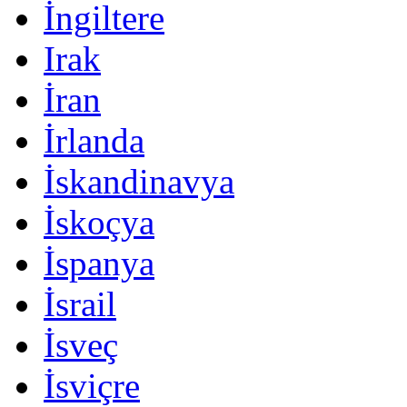
İngiltere
Irak
İran
İrlanda
İskandinavya
İskoçya
İspanya
İsrail
İsveç
İsviçre