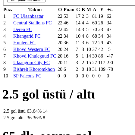
Poz.
Takım
O
Puan
G
B
M
A
Y
+/-
1
FC Ulaanbaatar
22
53
17
2
3
81
19
62
2
Central Stallions FC
22
46
14
4
4
60
26
34
3
Deren FC
22
45
14
3
5
70
23
47
4
Khangarid FC
22
34
10
4
8
68
34
34
5
Hunters FC
20
36
11
3
6
72
29
43
6
Khovd Western FC
20
24
7
3
10
37
42
-5
7
Khovd Khuleguud FC
20
16
5
1
14
39
86
-47
8
Ulaangom City FC
20
11
3
2
15
27
117
-90
9
Bishrelt Khoromkhon
20
6
2
0
18
31
109
-78
10
SP Falcons FC
0
0
0
0
0
0
0
0
2.5 gol üstü / altι
2.5 gol üstü
63.64%
14
2.5 gol altι
36.36%
8