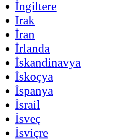
İngiltere
Irak
İran
İrlanda
İskandinavya
İskoçya
İspanya
İsrail
İsveç
İsviçre