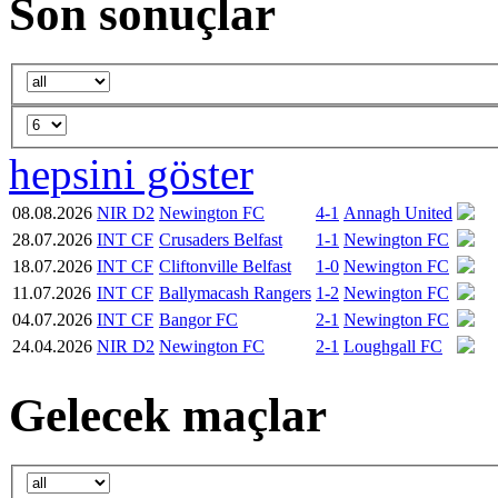
Son sonuçlar
hepsini göster
08.08.2026
NIR D2
Newington FC
4-1
Annagh United
28.07.2026
INT CF
Crusaders Belfast
1-1
Newington FC
18.07.2026
INT CF
Cliftonville Belfast
1-0
Newington FC
11.07.2026
INT CF
Ballymacash Rangers
1-2
Newington FC
04.07.2026
INT CF
Bangor FC
2-1
Newington FC
24.04.2026
NIR D2
Newington FC
2-1
Loughgall FC
Gelecek maçlar