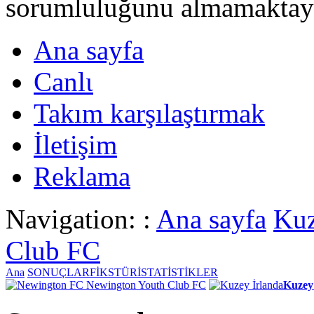
sorumluluğunu almamaktayι
Ana sayfa
Canlι
Takım karşılaştırmak
İletişim
Reklama
Navigation: :
Ana sayfa
Kuz
Club FC
Ana
SONUÇLAR
FİKSTÜR
İSTATİSTİKLER
Newington Youth Club FC
Kuzey