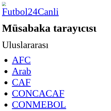
Müsabaka tarayιcιsι
Uluslararası
AFC
Arab
CAF
CONCACAF
CONMEBOL