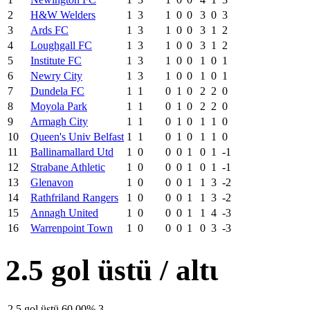
2
H&W Welders
1
3
1
0
0
3
0
3
3
Ards FC
1
3
1
0
0
3
1
2
4
Loughgall FC
1
3
1
0
0
3
1
2
5
Institute FC
1
3
1
0
0
1
0
1
6
Newry City
1
3
1
0
0
1
0
1
7
Dundela FC
1
1
0
1
0
2
2
0
8
Moyola Park
1
1
0
1
0
2
2
0
9
Armagh City
1
1
0
1
0
1
1
0
10
Queen's Univ Belfast
1
1
0
1
0
1
1
0
11
Ballinamallard Utd
1
0
0
0
1
0
1
-1
12
Strabane Athletic
1
0
0
0
1
0
1
-1
13
Glenavon
1
0
0
0
1
1
3
-2
14
Rathfriland Rangers
1
0
0
0
1
1
3
-2
15
Annagh United
1
0
0
0
1
1
4
-3
16
Warrenpoint Town
1
0
0
0
1
0
3
-3
2.5 gol üstü / altι
2.5 gol üstü
60.00%
3