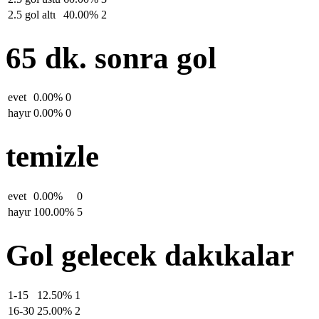
2.5 gol altι
40.00%
2
65 dk. sonra gol
evet
0.00%
0
hayιr
0.00%
0
temizle
evet
0.00%
0
hayιr
100.00%
5
Gol gelecek dakιkalar
1-15
12.50%
1
16-30
25.00%
2