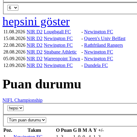
hepsini göster
11.08.2026
NIR D2
Loughgall FC
-
Newington FC
15.08.2026
NIR D2
Newington FC
-
Queen's Univ Belfast
22.08.2026
NIR D2
Newington FC
-
Rathfriland Rangers
28.08.2026
NIR D2
Strabane Athletic
-
Newington FC
05.09.2026
NIR D2
Warrenpoint Town
-
Newington FC
12.09.2026
NIR D2
Newington FC
-
Dundela FC
Puan durumu
NIFL Championship
Poz.
Takım
O
Puan
G
B
M
A
Y
+/-
1
Newington FC
1
3
1
0
0
4
1
3