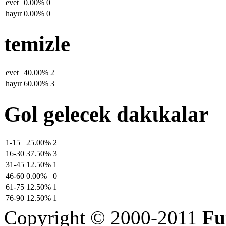
evet
0.00%
0
hayιr
0.00%
0
temizle
evet
40.00%
2
hayιr
60.00%
3
Gol gelecek dakιkalar
1-15
25.00%
2
16-30
37.50%
3
31-45
12.50%
1
46-60
0.00%
0
61-75
12.50%
1
76-90
12.50%
1
Copyright © 2000-2011
Fu