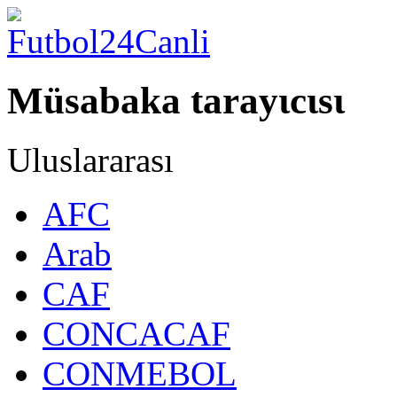
Müsabaka tarayιcιsι
Uluslararası
AFC
Arab
CAF
CONCACAF
CONMEBOL