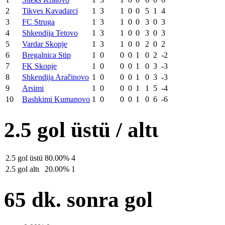
2
Tikves Kavadarci
1
3
1
0
0
5
1
4
3
FC Struga
1
3
1
0
0
3
0
3
4
Shkendija Tetovo
1
3
1
0
0
3
0
3
5
Vardar Skopje
1
3
1
0
0
2
0
2
6
Bregalnica Stip
1
0
0
0
1
0
2
-2
7
FK Skopje
1
0
0
0
1
0
3
-3
8
Shkendija Aračinovo
1
0
0
0
1
0
3
-3
9
Arsimi
1
0
0
0
1
1
5
-4
10
Bashkimi Kumanovo
1
0
0
0
1
0
6
-6
2.5 gol üstü / altι
2.5 gol üstü
80.00%
4
2.5 gol altι
20.00%
1
65 dk. sonra gol