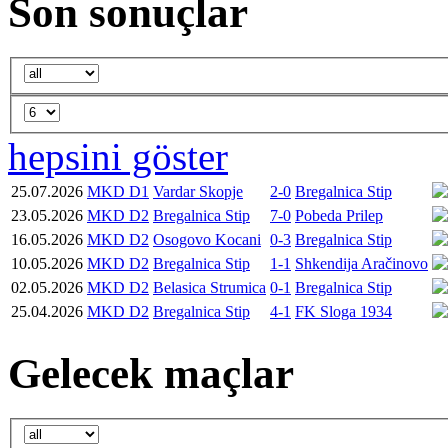
Son sonuçlar
hepsini göster
25.07.2026
MKD D1
Vardar Skopje
2-0
Bregalnica Stip
23.05.2026
MKD D2
Bregalnica Stip
7-0
Pobeda Prilep
16.05.2026
MKD D2
Osogovo Kocani
0-3
Bregalnica Stip
10.05.2026
MKD D2
Bregalnica Stip
1-1
Shkendija Aračinovo
02.05.2026
MKD D2
Belasica Strumica
0-1
Bregalnica Stip
25.04.2026
MKD D2
Bregalnica Stip
4-1
FK Sloga 1934
Gelecek maçlar