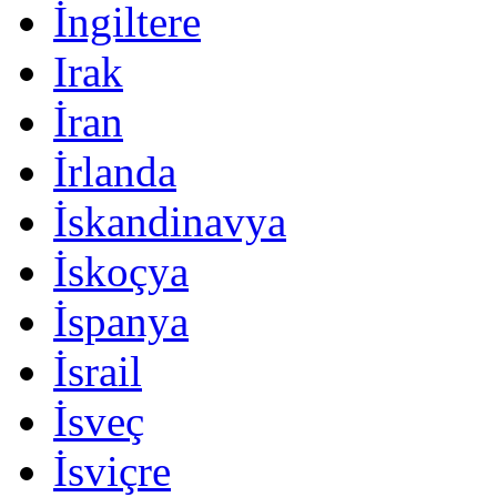
İngiltere
Irak
İran
İrlanda
İskandinavya
İskoçya
İspanya
İsrail
İsveç
İsviçre