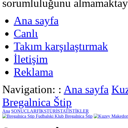
sorumluluğunu almamaktayι
Ana sayfa
Canlι
Takım karşılaştırmak
İletişim
Reklama
Navigation: :
Ana sayfa
Ku
Bregalnica Štip
Ana
SONUÇLAR
FİKSTÜR
İSTATİSTİKLER
Fudbalski Klub Bregalnica Štip