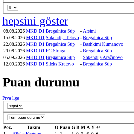
hepsini göster
08.08.2026
MKD D1
Bregalnica Stip
-
Arsimi
15.08.2026
MKD D1
Shkendija Tetovo
-
Bregalnica Stip
22.08.2026
MKD D1
Bregalnica Stip
-
Bashkimi Kumanovo
29.08.2026
MKD D1
FC Struga
-
Bregalnica Stip
05.09.2026
MKD D1
Bregalnica Stip
-
Shkendija Aračinovo
12.09.2026
MKD D1
Sileks Kratovo
-
Bregalnica Stip
Puan durumu
Prva liga
Poz.
Takım
O
Puan
G
B
M
A
Y
+/-
1
Sileks Kratovo
1
3
1
0
0
6
0
6