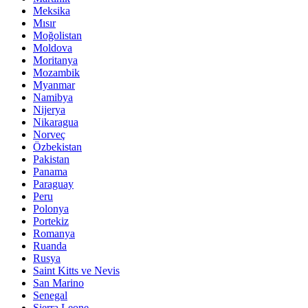
Meksika
Mısır
Moğolistan
Moldova
Moritanya
Mozambik
Myanmar
Namibya
Nijerya
Nikaragua
Norveç
Özbekistan
Pakistan
Panama
Paraguay
Peru
Polonya
Portekiz
Romanya
Ruanda
Rusya
Saint Kitts ve Nevis
San Marino
Senegal
Sierra Leone