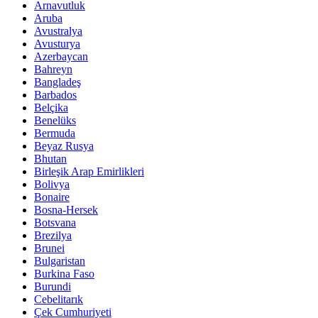
Arnavutluk
Aruba
Avustralya
Avusturya
Azerbaycan
Bahreyn
Bangladeş
Barbados
Belçika
Benelüks
Bermuda
Beyaz Rusya
Bhutan
Birleşik Arap Emirlikleri
Bolivya
Bonaire
Bosna-Hersek
Botsvana
Brezilya
Brunei
Bulgaristan
Burkina Faso
Burundi
Cebelitarık
Çek Cumhuriyeti