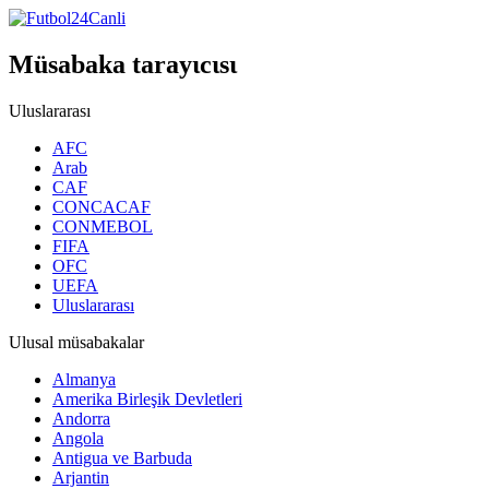
Müsabaka tarayιcιsι
Uluslararası
AFC
Arab
CAF
CONCACAF
CONMEBOL
FIFA
OFC
UEFA
Uluslararası
Ulusal müsabakalar
Almanya
Amerika Birleşik Devletleri
Andorra
Angola
Antigua ve Barbuda
Arjantin