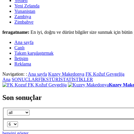
Yemen
Yeni Zelanda
Yunanistan
Zambiya
Zimbabve
feragatname:
En iyi, doğru ve dürüst bilgiler size sunmak için bütün 
Ana sayfa
Canlι
Takım karşılaştırmak
İletişim
Reklama
Navigation: :
Ana sayfa
Kuzey Makedonya
FK Kožuf Gevgelija
Ana
SONUÇLAR
FİKSTÜR
İSTATİSTİKLER
FK Kožuf Gevgelija
Kuzey Mak
Son sonuçlar
hepsini göster