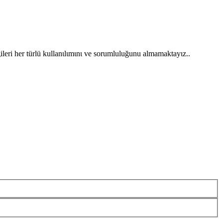
gileri her türlü kullanιlιmιnι ve sorumluluğunu almamaktayιz..