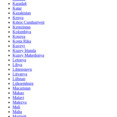
Karadağ
Katar
Kazakistan
Kenya
Kıbrıs Cumhuriyeti
Kırgızistan
Kolombiya
Kosova
Kosta Rika
Kuveyt
Kuzey İrlanda
Kuzey Makedonya
Letonya
Libya
Lihtenştayn
Litvanya
Lübnan
Lüksemburg
Macaristan
Makao
Malavi
Malezya
Mali
Malta
Martinik