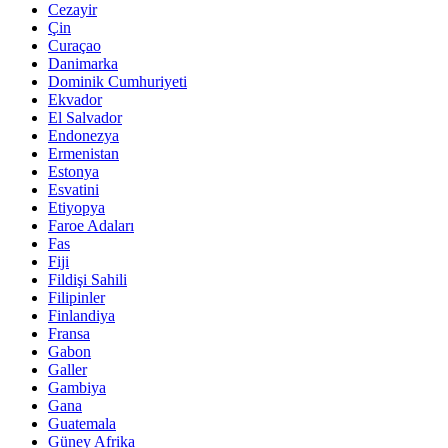
Cezayir
Çin
Curaçao
Danimarka
Dominik Cumhuriyeti
Ekvador
El Salvador
Endonezya
Ermenistan
Estonya
Esvatini
Etiyopya
Faroe Adaları
Fas
Fiji
Fildişi Sahili
Filipinler
Finlandiya
Fransa
Gabon
Galler
Gambiya
Gana
Guatemala
Güney Afrika