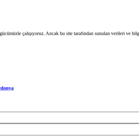
gücümüzle çalιşιyoruz. Ancak bu site tarafιndan sunulan verileri ve bil
edonya