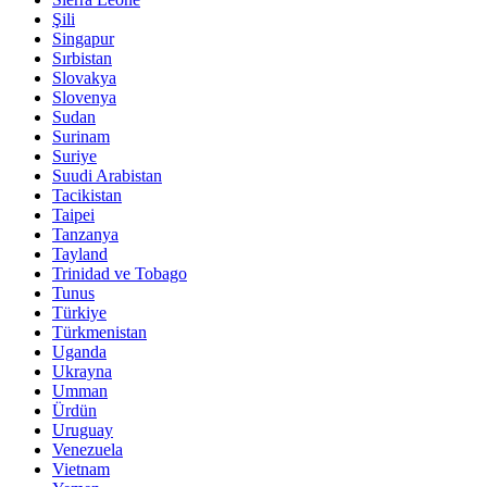
Şili
Singapur
Sırbistan
Slovakya
Slovenya
Sudan
Surinam
Suriye
Suudi Arabistan
Tacikistan
Taipei
Tanzanya
Tayland
Trinidad ve Tobago
Tunus
Türkiye
Türkmenistan
Uganda
Ukrayna
Umman
Ürdün
Uruguay
Venezuela
Vietnam