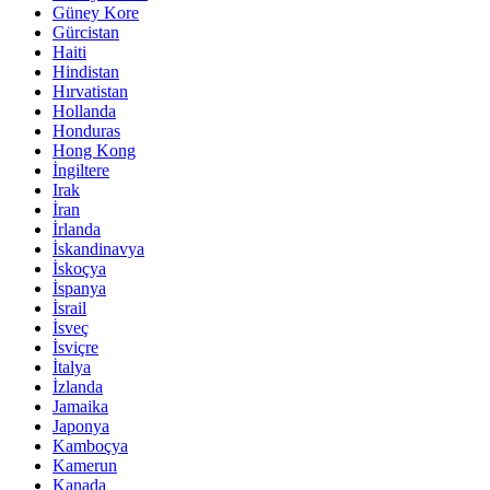
Güney Kore
Gürcistan
Haiti
Hindistan
Hırvatistan
Hollanda
Honduras
Hong Kong
İngiltere
Irak
İran
İrlanda
İskandinavya
İskoçya
İspanya
İsrail
İsveç
İsviçre
İtalya
İzlanda
Jamaika
Japonya
Kamboçya
Kamerun
Kanada