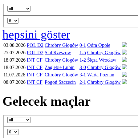
hepsini göster
03.08.2026
POL D2
Chrobry Głogów
0-1
Odra Opole
25.07.2026
POL D2
Stal Rzeszow
1-5
Chrobry Głogów
18.07.2026
INT CF
Chrobry Głogów
1-2
Ślęza Wrocław
18.07.2026
INT CF
Zaglebie Lubin
3-0
Chrobry Głogów
11.07.2026
INT CF
Chrobry Głogów
3-1
Warta Poznań
08.07.2026
INT CF
Pogoń Szczecin
2-1
Chrobry Głogów
Gelecek maçlar