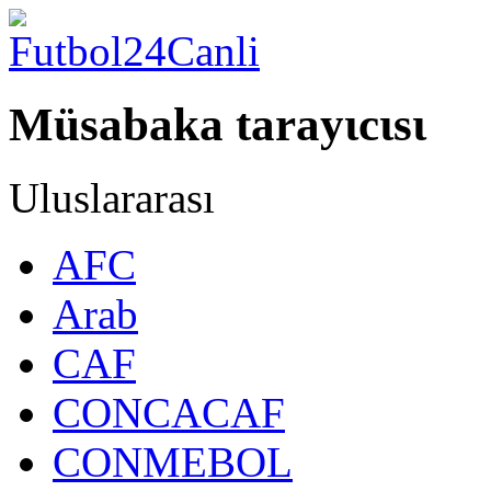
Müsabaka tarayιcιsι
Uluslararası
AFC
Arab
CAF
CONCACAF
CONMEBOL