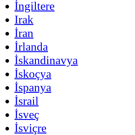
İngiltere
Irak
İran
İrlanda
İskandinavya
İskoçya
İspanya
İsrail
İsveç
İsviçre