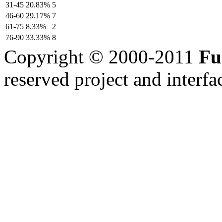
31-45
20.83%
5
46-60
29.17%
7
61-75
8.33%
2
76-90
33.33%
8
Copyright © 2000-2011
Fu
reserved
project and interfa