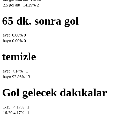
2.5 gol altι
14.29%
2
65 dk. sonra gol
evet
0.00%
0
hayιr
0.00%
0
temizle
evet
7.14%
1
hayιr
92.86%
13
Gol gelecek dakιkalar
1-15
4.17%
1
16-30
4.17%
1