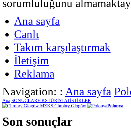
sorumluluğunu almamaktayι
Ana sayfa
Canlι
Takım karşılaştırmak
İletişim
Reklama
Navigation: :
Ana sayfa
Pol
Ana
SONUÇLAR
FİKSTÜR
İSTATİSTİKLER
MZKS Chrobry Głogów
Polonya
Son sonuçlar