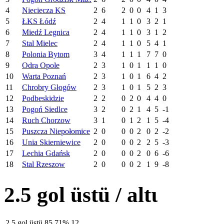
4
Nieciecza KS
2
6
2
0
0
4
1
3
5
ŁKS Łódź
2
4
1
1
0
3
2
1
6
Miedź Legnica
2
4
1
1
0
3
1
2
7
Stal Mielec
2
4
1
1
0
5
4
1
8
Polonia Bytom
3
4
1
1
1
7
7
0
9
Odra Opole
2
3
1
0
1
1
1
0
10
Warta Poznań
2
3
1
0
1
6
4
2
11
Chrobry Głogów
2
3
1
0
1
5
2
3
12
Podbeskidzie
2
2
0
2
0
4
4
0
13
Pogoń Siedlce
3
2
0
2
1
4
5
-1
14
Ruch Chorzow
3
1
0
1
2
1
5
-4
15
Puszcza Niepołomice
2
0
0
0
2
0
2
-2
16
Unia Skierniewice
2
0
0
0
2
2
5
-3
17
Lechia Gdańsk
2
0
0
0
2
0
6
-6
18
Stal Rzeszow
2
0
0
0
2
1
9
-8
2.5 gol üstü / altι
2.5 gol üstü
85.71%
12