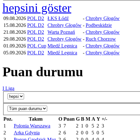
hepsini göster
09.08.2026
POL D2
ŁKS Łódź
-
Chrobry Głogów
15.08.2026
POL D2
Chrobry Głogów
-
Podbeskidzie
21.08.2026
POL D2
Warta Poznań
-
Chrobry Głogów
29.08.2026
POL D2
Chrobry Głogów
-
Ruch Chorzow
01.09.2026
POL Cup
Miedź Legnica
-
Chrobry Głogów
05.09.2026
POL D2
Miedź Legnica
-
Chrobry Głogów
Puan durumu
I Liga
Poz.
Takım
O
Puan
G
B
M
A
Y
+/-
1
Polonia Warszawa
3
7
2
1
0
5
2
3
2
Arka Gdynia
2
6
2
0
0
5
0
5
3
Pogon Grodzisk Maz.
2
6
2
0
0
4
0
4