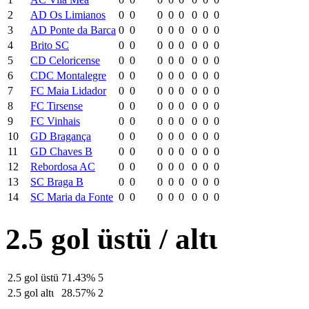
2
AD Os Limianos
0
0
0
0
0
0
0
0
3
AD Ponte da Barca
0
0
0
0
0
0
0
0
4
Brito SC
0
0
0
0
0
0
0
0
5
CD Celoricense
0
0
0
0
0
0
0
0
6
CDC Montalegre
0
0
0
0
0
0
0
0
7
FC Maia Lidador
0
0
0
0
0
0
0
0
8
FC Tirsense
0
0
0
0
0
0
0
0
9
FC Vinhais
0
0
0
0
0
0
0
0
10
GD Bragança
0
0
0
0
0
0
0
0
11
GD Chaves B
0
0
0
0
0
0
0
0
12
Rebordosa AC
0
0
0
0
0
0
0
0
13
SC Braga B
0
0
0
0
0
0
0
0
14
SC Maria da Fonte
0
0
0
0
0
0
0
0
2.5 gol üstü / altι
2.5 gol üstü
71.43%
5
2.5 gol altι
28.57%
2