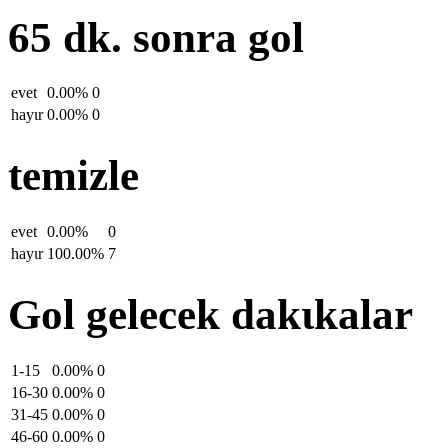
65 dk. sonra gol
evet
0.00%
0
hayιr
0.00%
0
temizle
evet
0.00%
0
hayιr
100.00%
7
Gol gelecek dakιkalar
1-15
0.00%
0
16-30
0.00%
0
31-45
0.00%
0
46-60
0.00%
0