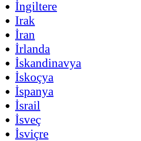
İngiltere
Irak
İran
İrlanda
İskandinavya
İskoçya
İspanya
İsrail
İsveç
İsviçre