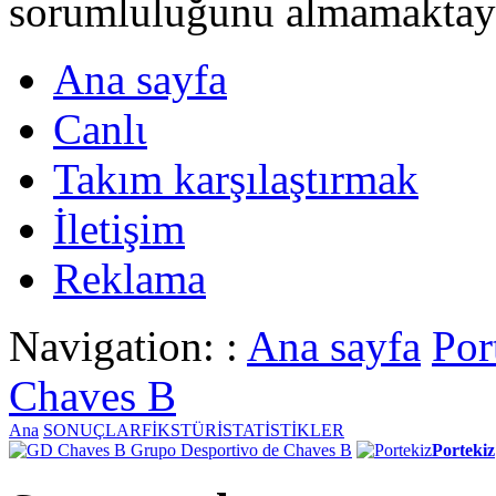
sorumluluğunu almamaktayι
Ana sayfa
Canlι
Takım karşılaştırmak
İletişim
Reklama
Navigation: :
Ana sayfa
Por
Chaves B
Ana
SONUÇLAR
FİKSTÜR
İSTATİSTİKLER
Grupo Desportivo de Chaves B
Portekiz