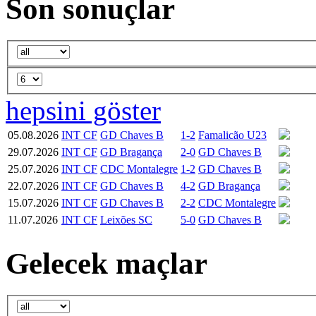
Son sonuçlar
hepsini göster
05.08.2026
INT CF
GD Chaves B
1-2
Famalicão U23
29.07.2026
INT CF
GD Bragança
2-0
GD Chaves B
25.07.2026
INT CF
CDC Montalegre
1-2
GD Chaves B
22.07.2026
INT CF
GD Chaves B
4-2
GD Bragança
15.07.2026
INT CF
GD Chaves B
2-2
CDC Montalegre
11.07.2026
INT CF
Leixões SC
5-0
GD Chaves B
Gelecek maçlar