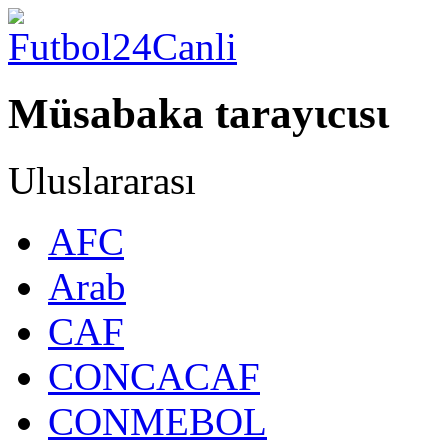
Müsabaka tarayιcιsι
Uluslararası
AFC
Arab
CAF
CONCACAF
CONMEBOL