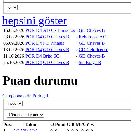
hepsini göster
16.08.2026
POR D4
AD Os Limianos
-
GD Chaves B
23.08.2026
POR D4
GD Chaves B
-
Rebordosa AC
06.09.2026
POR D4
FC Vinhais
-
GD Chaves B
13.09.2026
POR D4
GD Chaves B
-
CD Celoricense
11.10.2026
POR D4
Brito SC
-
GD Chaves B
25.10.2026
POR D4
GD Chaves B
-
SC Braga B
Puan durumu
Campeonato de Portugal
Poz.
Takım
O
Puan
G
B
M
A
Y
+/-
1
AC Vila Meã
0
0
0
0
0
0
0
0