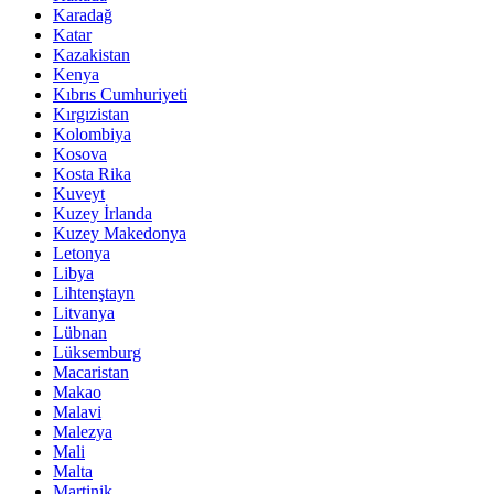
Karadağ
Katar
Kazakistan
Kenya
Kıbrıs Cumhuriyeti
Kırgızistan
Kolombiya
Kosova
Kosta Rika
Kuveyt
Kuzey İrlanda
Kuzey Makedonya
Letonya
Libya
Lihtenştayn
Litvanya
Lübnan
Lüksemburg
Macaristan
Makao
Malavi
Malezya
Mali
Malta
Martinik