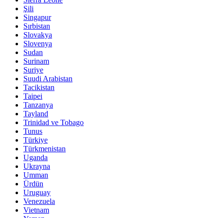
Şili
Singapur
Sırbistan
Slovakya
Slovenya
Sudan
Surinam
Suriye
Suudi Arabistan
Tacikistan
Taipei
Tanzanya
Tayland
Trinidad ve Tobago
Tunus
Türkiye
Türkmenistan
Uganda
Ukrayna
Umman
Ürdün
Uruguay
Venezuela
Vietnam