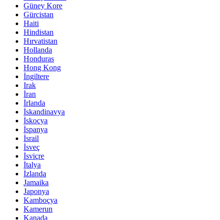
Güney Kore
Gürcistan
Haiti
Hindistan
Hırvatistan
Hollanda
Honduras
Hong Kong
İngiltere
Irak
İran
İrlanda
İskandinavya
İskoçya
İspanya
İsrail
İsveç
İsviçre
İtalya
İzlanda
Jamaika
Japonya
Kamboçya
Kamerun
Kanada