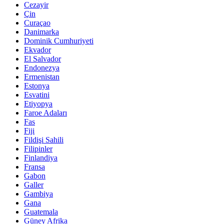
Cezayir
Çin
Curaçao
Danimarka
Dominik Cumhuriyeti
Ekvador
El Salvador
Endonezya
Ermenistan
Estonya
Esvatini
Etiyopya
Faroe Adaları
Fas
Fiji
Fildişi Sahili
Filipinler
Finlandiya
Fransa
Gabon
Galler
Gambiya
Gana
Guatemala
Güney Afrika