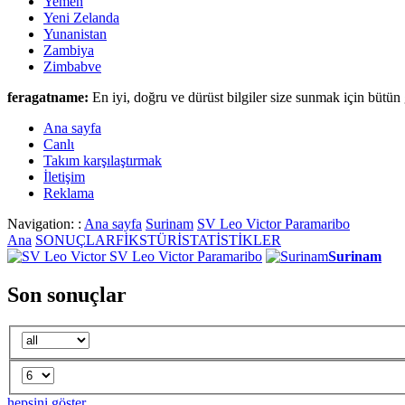
Yemen
Yeni Zelanda
Yunanistan
Zambiya
Zimbabve
feragatname:
En iyi, doğru ve dürüst bilgiler size sunmak için bütün 
Ana sayfa
Canlι
Takım karşılaştırmak
İletişim
Reklama
Navigation: :
Ana sayfa
Surinam
SV Leo Victor Paramaribo
Ana
SONUÇLAR
FİKSTÜR
İSTATİSTİKLER
SV Leo Victor Paramaribo
Surinam
Son sonuçlar
hepsini göster