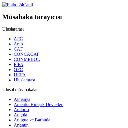
Müsabaka tarayιcιsι
Uluslararası
AFC
Arab
CAF
CONCACAF
CONMEBOL
FIFA
OFC
UEFA
Uluslararası
Ulusal müsabakalar
Almanya
Amerika Birleşik Devletleri
Andorra
Angola
Antigua ve Barbuda
Arjantin