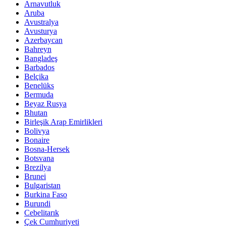
Arnavutluk
Aruba
Avustralya
Avusturya
Azerbaycan
Bahreyn
Bangladeş
Barbados
Belçika
Benelüks
Bermuda
Beyaz Rusya
Bhutan
Birleşik Arap Emirlikleri
Bolivya
Bonaire
Bosna-Hersek
Botsvana
Brezilya
Brunei
Bulgaristan
Burkina Faso
Burundi
Cebelitarık
Çek Cumhuriyeti