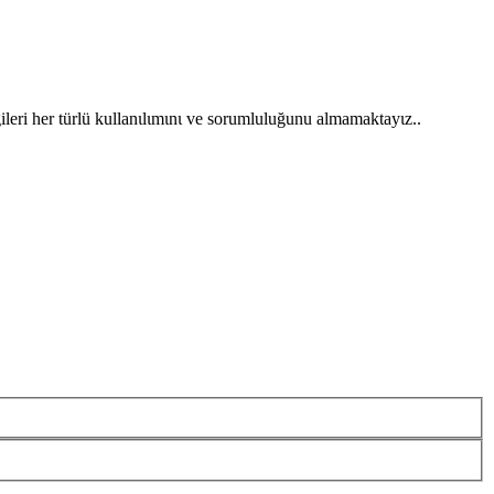
gileri her türlü kullanιlιmιnι ve sorumluluğunu almamaktayιz..