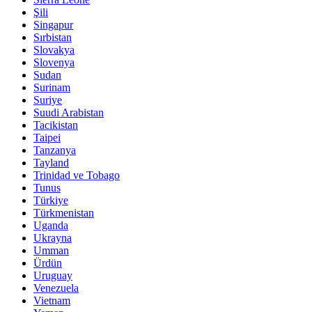
Şili
Singapur
Sırbistan
Slovakya
Slovenya
Sudan
Surinam
Suriye
Suudi Arabistan
Tacikistan
Taipei
Tanzanya
Tayland
Trinidad ve Tobago
Tunus
Türkiye
Türkmenistan
Uganda
Ukrayna
Umman
Ürdün
Uruguay
Venezuela
Vietnam