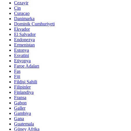
Cezayir
Çin
Curaçao
Danimarka
Dominik Cumhuriyeti
Ekvador
El Salvador
Endonezya
Ermenistan
Estonya
Esvatini
Etiyopya
Faroe Adaları
Fas
Fiji
Fildişi Sahili
Filipinler
Finlandiya
Fransa
Gabon
Galler
Gambiya
Gana
Guatemala
Güney Afrika