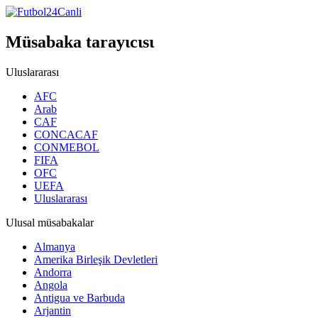
Müsabaka tarayιcιsι
Uluslararası
AFC
Arab
CAF
CONCACAF
CONMEBOL
FIFA
OFC
UEFA
Uluslararası
Ulusal müsabakalar
Almanya
Amerika Birleşik Devletleri
Andorra
Angola
Antigua ve Barbuda
Arjantin