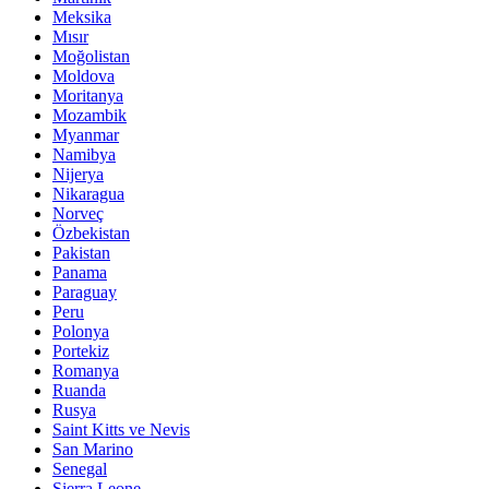
Meksika
Mısır
Moğolistan
Moldova
Moritanya
Mozambik
Myanmar
Namibya
Nijerya
Nikaragua
Norveç
Özbekistan
Pakistan
Panama
Paraguay
Peru
Polonya
Portekiz
Romanya
Ruanda
Rusya
Saint Kitts ve Nevis
San Marino
Senegal
Sierra Leone