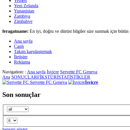
Yemen
Yeni Zelanda
Yunanistan
Zambiya
Zimbabve
feragatname:
En iyi, doğru ve dürüst bilgiler size sunmak için bütün 
Ana sayfa
Canlι
Takım karşılaştırmak
İletişim
Reklama
Navigation: :
Ana sayfa
İsviçre
Servette FC Geneva
Ana
SONUÇLAR
FİKSTÜR
İSTATİSTİKLER
Servette FC Geneva
İsviçre
Son sonuçlar
hepsini göster