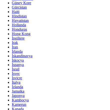
Güney Kore
Gürcistan
Haiti
Hindistan
Hırvatistan
Hollanda
Honduras
Hong Kong
İngiltere
Irak
İran
İrlanda
İskandinavya
İskoçya
İspanya
İsrail
İsveç
İsviçre
İtalya
İzlanda
Jamaika
Japonya
Kamboçya
Kamerun
Kanada