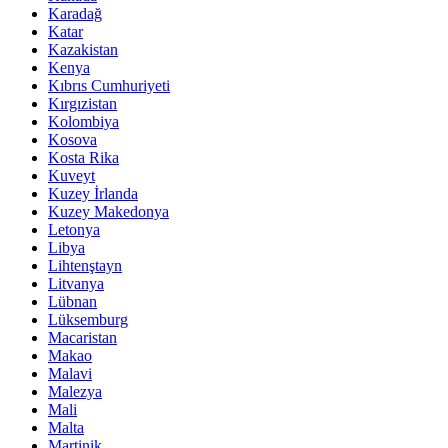
Karadağ
Katar
Kazakistan
Kenya
Kıbrıs Cumhuriyeti
Kırgızistan
Kolombiya
Kosova
Kosta Rika
Kuveyt
Kuzey İrlanda
Kuzey Makedonya
Letonya
Libya
Lihtenştayn
Litvanya
Lübnan
Lüksemburg
Macaristan
Makao
Malavi
Malezya
Mali
Malta
Martinik