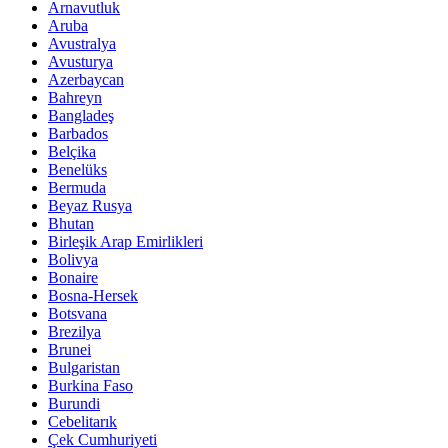
Arnavutluk
Aruba
Avustralya
Avusturya
Azerbaycan
Bahreyn
Bangladeş
Barbados
Belçika
Benelüks
Bermuda
Beyaz Rusya
Bhutan
Birleşik Arap Emirlikleri
Bolivya
Bonaire
Bosna-Hersek
Botsvana
Brezilya
Brunei
Bulgaristan
Burkina Faso
Burundi
Cebelitarık
Çek Cumhuriyeti