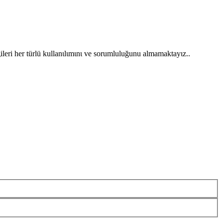
gileri her türlü kullanιlιmιnι ve sorumluluğunu almamaktayιz..