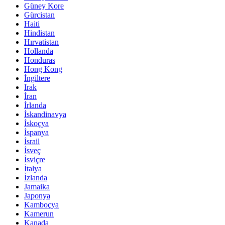
Güney Kore
Gürcistan
Haiti
Hindistan
Hırvatistan
Hollanda
Honduras
Hong Kong
İngiltere
Irak
İran
İrlanda
İskandinavya
İskoçya
İspanya
İsrail
İsveç
İsviçre
İtalya
İzlanda
Jamaika
Japonya
Kamboçya
Kamerun
Kanada