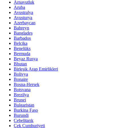
Arnavutluk
Aruba
Avustralya
Avusturya
Azerbaycan
Bahreyn
Bangladeş
Barbados
Belçika
Benelüks
Bermuda
Beyaz Rusya
Bhutan
Birleşik Arap Emirlikleri
Bolivya
Bonaire
Bosna-Hersek
Botsvana
Brezilya
Brunei
Bulgaristan
Burkina Faso
Burundi
Cebelitarık
Çek Cumhuriyeti