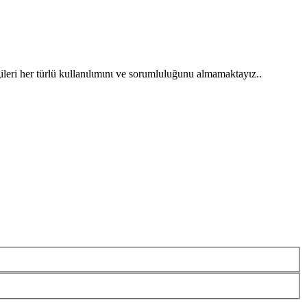
gileri her türlü kullanιlιmιnι ve sorumluluğunu almamaktayιz..