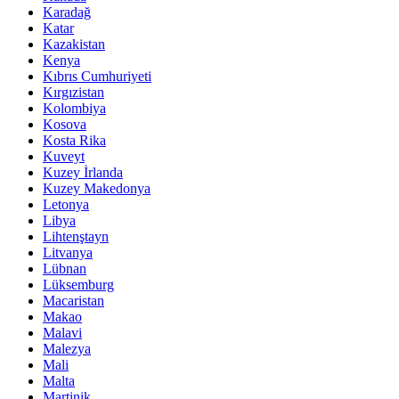
Karadağ
Katar
Kazakistan
Kenya
Kıbrıs Cumhuriyeti
Kırgızistan
Kolombiya
Kosova
Kosta Rika
Kuveyt
Kuzey İrlanda
Kuzey Makedonya
Letonya
Libya
Lihtenştayn
Litvanya
Lübnan
Lüksemburg
Macaristan
Makao
Malavi
Malezya
Mali
Malta
Martinik