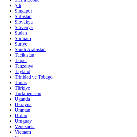
Şili
Singapur
Sırbistan
Slovakya
Slovenya
Sudan
Surinam
Suriye
Suudi Arabistan
Tacikistan
Taipei
Tanzanya
Tayland
Trinidad ve Tobago
Tunus
Türkiye
Türkmenistan
Uganda
Ukrayna
Umman
Ürdün
Uruguay
Venezuela
Vietnam