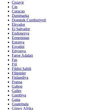
Cezayir
Çin
Curaçao
Danimarka
Dominik Cumhuriyeti
Ekvador
El Salvador
Endonezya
Ermenistan
Estonya
Esvatini
Etiyopya
Faroe Adaları
Fas
Fiji
Fildişi Sahili
Filipinler
Finlandiya
Fransa
Gabon
Galler
Gambiya
Gana
Guatemala
Güney Afrika