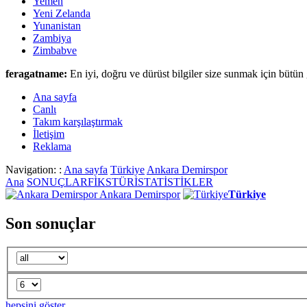
Yemen
Yeni Zelanda
Yunanistan
Zambiya
Zimbabve
feragatname:
En iyi, doğru ve dürüst bilgiler size sunmak için bütün 
Ana sayfa
Canlι
Takım karşılaştırmak
İletişim
Reklama
Navigation: :
Ana sayfa
Türkiye
Ankara Demirspor
Ana
SONUÇLAR
FİKSTÜR
İSTATİSTİKLER
Ankara Demirspor
Türkiye
Son sonuçlar
hepsini göster