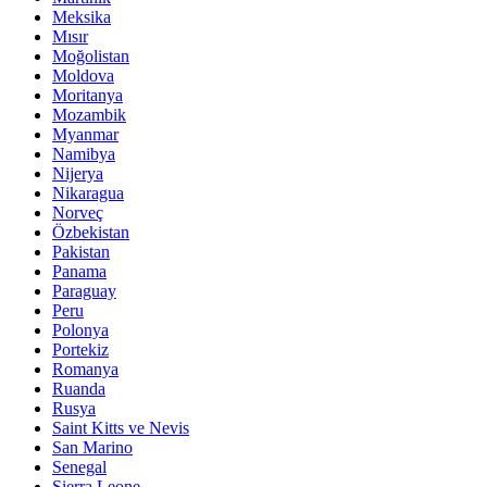
Meksika
Mısır
Moğolistan
Moldova
Moritanya
Mozambik
Myanmar
Namibya
Nijerya
Nikaragua
Norveç
Özbekistan
Pakistan
Panama
Paraguay
Peru
Polonya
Portekiz
Romanya
Ruanda
Rusya
Saint Kitts ve Nevis
San Marino
Senegal
Sierra Leone