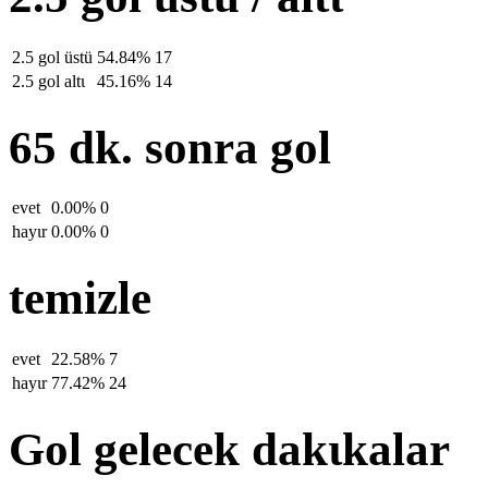
2.5 gol üstü
54.84%
17
2.5 gol altι
45.16%
14
65 dk. sonra gol
evet
0.00%
0
hayιr
0.00%
0
temizle
evet
22.58%
7
hayιr
77.42%
24
Gol gelecek dakιkalar