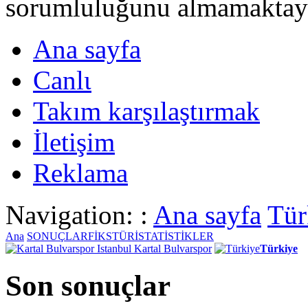
sorumluluğunu almamaktayι
Ana sayfa
Canlι
Takım karşılaştırmak
İletişim
Reklama
Navigation: :
Ana sayfa
Tür
Ana
SONUÇLAR
FİKSTÜR
İSTATİSTİKLER
Istanbul Kartal Bulvarspor
Türkiye
Son sonuçlar