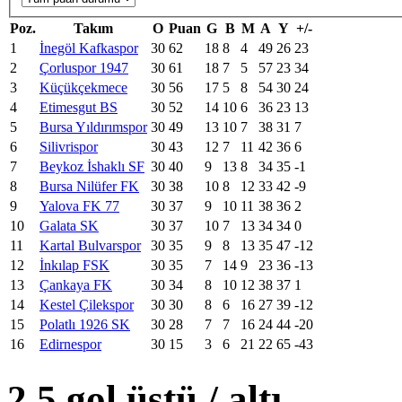
Poz.
Takım
O
Puan
G
B
M
A
Y
+/-
1
İnegöl Kafkaspor
30
62
18
8
4
49
26
23
2
Çorluspor 1947
30
61
18
7
5
57
23
34
3
Küçükçekmece
30
56
17
5
8
54
30
24
4
Etimesgut BS
30
52
14
10
6
36
23
13
5
Bursa Yıldırımspor
30
49
13
10
7
38
31
7
6
Silivrispor
30
43
12
7
11
42
36
6
7
Beykoz İshaklı SF
30
40
9
13
8
34
35
-1
8
Bursa Nilüfer FK
30
38
10
8
12
33
42
-9
9
Yalova FK 77
30
37
9
10
11
38
36
2
10
Galata SK
30
37
10
7
13
34
34
0
11
Kartal Bulvarspor
30
35
9
8
13
35
47
-12
12
İnkılap FSK
30
35
7
14
9
23
36
-13
13
Çankaya FK
30
34
8
10
12
38
37
1
14
Kestel Çilekspor
30
30
8
6
16
27
39
-12
15
Polatlı 1926 SK
30
28
7
7
16
24
44
-20
16
Edirnespor
30
15
3
6
21
22
65
-43
2.5 gol üstü / altι