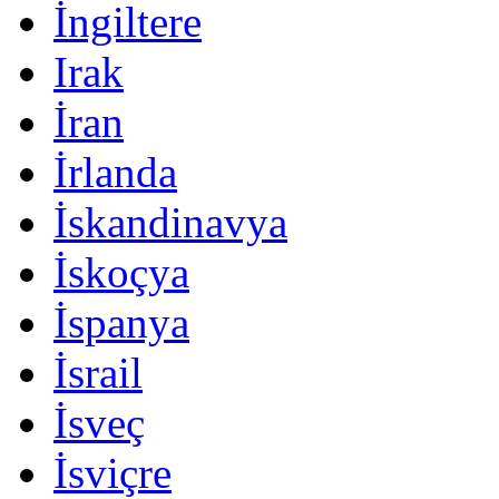
İngiltere
Irak
İran
İrlanda
İskandinavya
İskoçya
İspanya
İsrail
İsveç
İsviçre