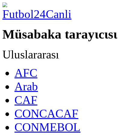
Müsabaka tarayιcιsι
Uluslararası
AFC
Arab
CAF
CONCACAF
CONMEBOL