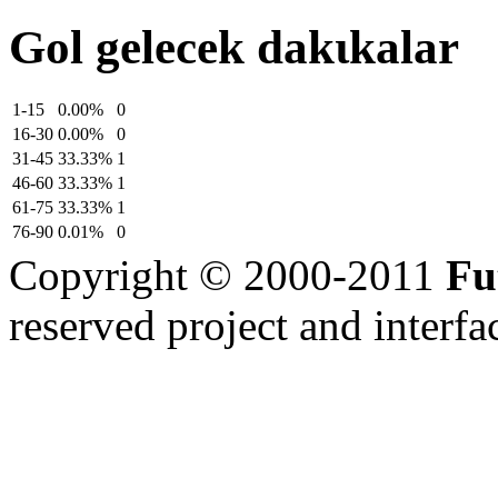
Gol gelecek dakιkalar
1-15
0.00%
0
16-30
0.00%
0
31-45
33.33%
1
46-60
33.33%
1
61-75
33.33%
1
76-90
0.01%
0
Copyright © 2000-2011
Fu
reserved
project and interfa