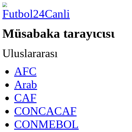
Müsabaka tarayιcιsι
Uluslararası
AFC
Arab
CAF
CONCACAF
CONMEBOL