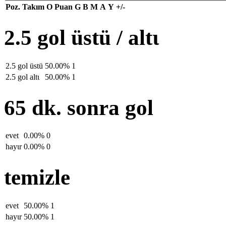
Poz.
Takım
O
Puan
G
B
M
A
Y
+/-
2.5 gol üstü / altι
2.5 gol üstü
50.00%
1
2.5 gol altι
50.00%
1
65 dk. sonra gol
evet
0.00%
0
hayιr
0.00%
0
temizle
evet
50.00%
1
hayιr
50.00%
1