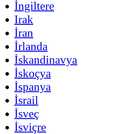
İngiltere
Irak
İran
İrlanda
İskandinavya
İskoçya
İspanya
İsrail
İsveç
İsviçre