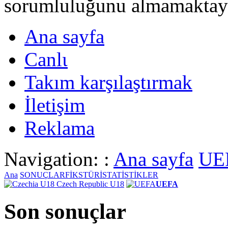
sorumluluğunu almamaktayι
Ana sayfa
Canlι
Takım karşılaştırmak
İletişim
Reklama
Navigation: :
Ana sayfa
UE
Ana
SONUÇLAR
FİKSTÜR
İSTATİSTİKLER
Czech Republic U18
UEFA
Son sonuçlar