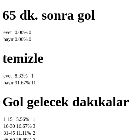
65 dk. sonra gol
evet
0.00%
0
hayιr
0.00%
0
temizle
evet
8.33%
1
hayιr
91.67%
11
Gol gelecek dakιkalar
1-15
5.56%
1
16-30
16.67%
3
31-45
11.11%
2
46-60
38.89%
7