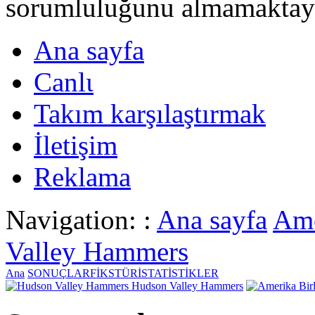
sorumluluğunu almamaktayι
Ana sayfa
Canlι
Takım karşılaştırmak
İletişim
Reklama
Navigation: :
Ana sayfa
Ame
Valley Hammers
Ana
SONUÇLAR
FİKSTÜR
İSTATİSTİKLER
Hudson Valley Hammers