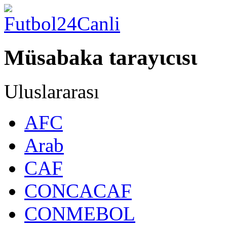
Müsabaka tarayιcιsι
Uluslararası
AFC
Arab
CAF
CONCACAF
CONMEBOL