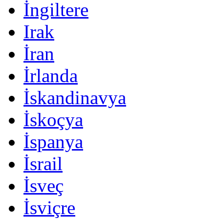
İngiltere
Irak
İran
İrlanda
İskandinavya
İskoçya
İspanya
İsrail
İsveç
İsviçre