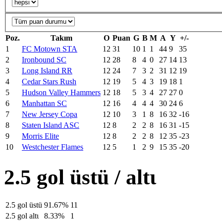
Poz.
Takım
O
Puan
G
B
M
A
Y
+/-
1
FC Motown STA
12
31
10
1
1
44
9
35
2
Ironbound SC
12
28
8
4
0
27
14
13
3
Long Island RR
12
24
7
3
2
31
12
19
4
Cedar Stars Rush
12
19
5
4
3
19
18
1
5
Hudson Valley Hammers
12
18
5
3
4
27
27
0
6
Manhattan SC
12
16
4
4
4
30
24
6
7
New Jersey Copa
12
10
3
1
8
16
32
-16
8
Staten Island ASC
12
8
2
2
8
16
31
-15
9
Morris Elite
12
8
2
2
8
12
35
-23
10
Westchester Flames
12
5
1
2
9
15
35
-20
2.5 gol üstü / altι
2.5 gol üstü
91.67%
11
2.5 gol altι
8.33%
1