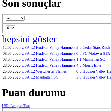
Son sonuçlar
hepsini göster
12.07.2026
USA L2
Hudson Valley Hammers
2-2
Cedar Stars Rush
08.07.2026
USA L2
Hudson Valley Hammers
0-5
FC Motown STA
03.07.2026
USA L2
Hudson Valley Hammers
1-1
Manhattan SC
28.06.2026
USA L2
Hudson Valley Hammers
4-3
Morris Elite
25.06.2026
USA L2
Westchester Flames
0-3
Hudson Valley H
21.06.2026
USA L2
Manhattan SC
3-3
Hudson Valley H
Puan durumu
USL League Two