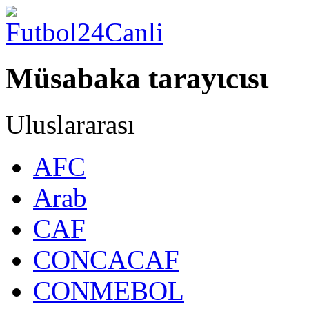
Müsabaka tarayιcιsι
Uluslararası
AFC
Arab
CAF
CONCACAF
CONMEBOL