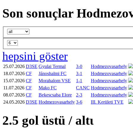
Son sonuçlar Hodmezov
hepsini göster
25.07.2026
D3SE
Gyulai Termal
3-0
Hodmezovasarhely
18.07.2026
CF
Jánoshalmi FC
3-1
Hodmezovasarhely
15.07.2026
CF
Morahalom VSE
1-1
Hodmezovasarhely
11.07.2026
CF
Mako FC
CANC
Hodmezovasarhely
08.07.2026
CF
Bekescsaba Elore
2-3
Hodmezovasarhely
24.05.2026
D3SE
Hodmezovasarhely
3-6
III. Kerületi TVE
2.5 gol üstü / altι