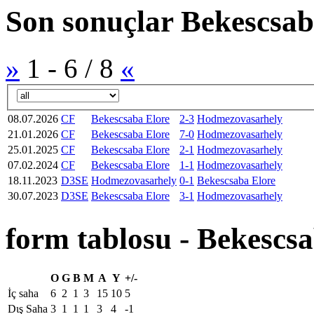
Son sonuçlar Bekescsa
»
1
-
6
/
8
«
08.07.2026
CF
Bekescsaba Elore
2-3
Hodmezovasarhely
21.01.2026
CF
Bekescsaba Elore
7-0
Hodmezovasarhely
25.01.2025
CF
Bekescsaba Elore
2-1
Hodmezovasarhely
07.02.2024
CF
Bekescsaba Elore
1-1
Hodmezovasarhely
18.11.2023
D3SE
Hodmezovasarhely
0-1
Bekescsaba Elore
30.07.2023
D3SE
Bekescsaba Elore
3-1
Hodmezovasarhely
form tablosu - Bekescs
O
G
B
M
A
Y
+/-
İç saha
6
2
1
3
15
10
5
Dιş Saha
3
1
1
1
3
4
-1