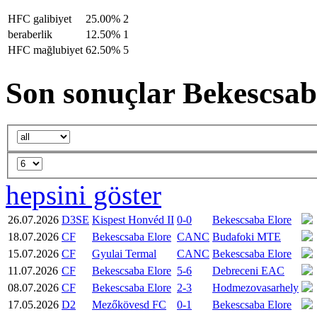
HFC galibiyet
25.00%
2
beraberlik
12.50%
1
HFC mağlubiyet
62.50%
5
Son sonuçlar Bekescsab
hepsini göster
26.07.2026
D3SE
Kispest Honvéd II
0-0
Bekescsaba Elore
18.07.2026
CF
Bekescsaba Elore
CANC
Budafoki MTE
15.07.2026
CF
Gyulai Termal
CANC
Bekescsaba Elore
11.07.2026
CF
Bekescsaba Elore
5-6
Debreceni EAC
08.07.2026
CF
Bekescsaba Elore
2-3
Hodmezovasarhely
17.05.2026
D2
Mezőkövesd FC
0-1
Bekescsaba Elore