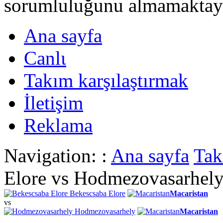
sorumluluğunu almamaktayι
Ana sayfa
Canlι
Takım karşılaştırmak
İletişim
Reklama
Navigation: :
Ana sayfa
Tak
Elore vs Hodmezovasarhel
Bekescsaba Elore
Macaristan
vs
Hodmezovasarhely
Macaristan