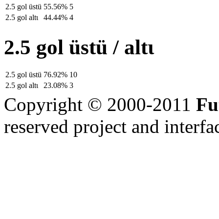
2.5 gol üstü
55.56%
5
2.5 gol altι
44.44%
4
2.5 gol üstü / altι
2.5 gol üstü
76.92%
10
2.5 gol altι
23.08%
3
Copyright © 2000-2011
Fu
reserved
project and interfa