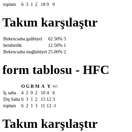
toplam
6
3
1
2
18
9
9
Takιm karşιlaştιr
Bekescsaba galibiyet
62.50%
5
beraberlik
12.50%
1
Bekescsaba mağlubiyet
25.00%
2
form tablosu - HFC
O
G
B
M
A
Y
+/-
İç saha
4
2
0
2
10
4
6
Dιş Saha
6
3
1
2
15
12
3
toplam
6
2
1
3
11
12
-1
Takιm karşιlaştιr