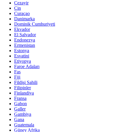
Cezayir
Çin
Curaçao
Danimarka
Dominik Cumhuriyeti
Ekvador
El Salvador
Endonezya
Ermenistan
Estonya
Esvatini
Etiyopya
Faroe Adaları
Fas
Fiji
Fildişi Sahili
Filipinler
Finlandiya
Fransa
Gabon
Galler
Gambiya
Gana
Guatemala
Güney Afrika