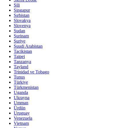
Şili
Singapur
Sırbistan
Slovakya
Slovenya
Sudan
Surinam
Suriye
Suudi Arabistan
Tacikistan
Taipei
Tanzanya
Tayland
Trinidad ve Tobago
Tunus
Türkiye
Türkmenistan
Uganda
Ukrayna
Umman
Ürdün
Uruguay
Venezuela
Vietnam