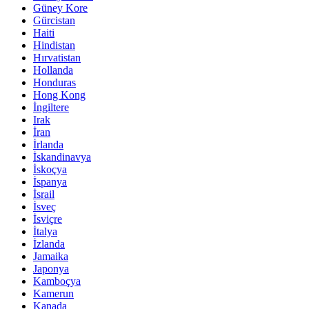
Güney Kore
Gürcistan
Haiti
Hindistan
Hırvatistan
Hollanda
Honduras
Hong Kong
İngiltere
Irak
İran
İrlanda
İskandinavya
İskoçya
İspanya
İsrail
İsveç
İsviçre
İtalya
İzlanda
Jamaika
Japonya
Kamboçya
Kamerun
Kanada