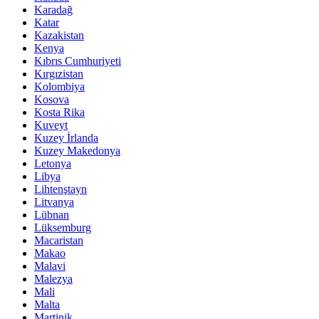
Karadağ
Katar
Kazakistan
Kenya
Kıbrıs Cumhuriyeti
Kırgızistan
Kolombiya
Kosova
Kosta Rika
Kuveyt
Kuzey İrlanda
Kuzey Makedonya
Letonya
Libya
Lihtenştayn
Litvanya
Lübnan
Lüksemburg
Macaristan
Makao
Malavi
Malezya
Mali
Malta
Martinik