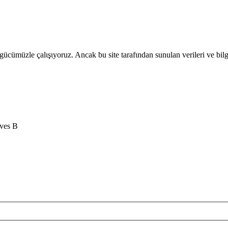
gücümüzle çalιşιyoruz. Ancak bu site tarafιndan sunulan verileri ve bil
ves B