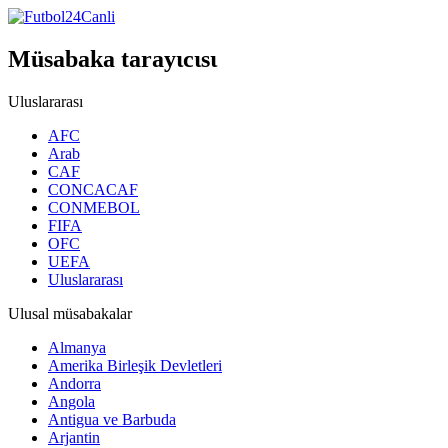
Müsabaka tarayιcιsι
Uluslararası
AFC
Arab
CAF
CONCACAF
CONMEBOL
FIFA
OFC
UEFA
Uluslararası
Ulusal müsabakalar
Almanya
Amerika Birleşik Devletleri
Andorra
Angola
Antigua ve Barbuda
Arjantin