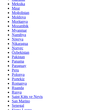
Meksika
Mısır
Moğolistan
Moldova
Moritanya
Mozambik
Myanmar
Namibya
Nijerya
Nikaragua
Norveç
Özbekistan
Pakistan
Panama
Paraguay
Peru
Polonya
Portekiz
Romanya
Ruanda
Rusya
Saint Kitts ve Nevis
San Marino
Senegal
Sierra Leone