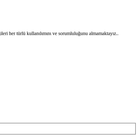
gileri her türlü kullanιlιmιnι ve sorumluluğunu almamaktayιz..