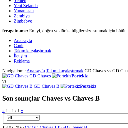
Yemen
Yeni Zelanda
Yunanistan
Zambiya
Zimbabve
feragatname:
En iyi, doğru ve dürüst bilgiler size sunmak için bütün 
Ana sayfa
Canlι
Takım karşılaştırmak
İletişim
Reklama
Navigation: :
Ana sayfa
Takım karşılaştırmak
GD Chaves vs GD Cha
GD Chaves
Portekiz
vs
GD Chaves B
Portekiz
Son sonuçlar Chaves vs Chaves B
»
1
-
1
/
1
«
08.07.2026
CF
GD Chaves
1-0
GD Chaves B