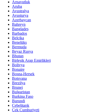
Arnavutluk
Aruba
Avustralya
Avusturya
Azerbaycan
Bahreyn
Bangladeş
Barbados
Belçika
Benelüks
Bermuda
Beyaz Rusya
Bhutan
Birleşik Arap Emirlikleri
Bolivya
Bonaire
Bosna-Hersek
Botsvana
Brezilya
Brunei
Bulgaristan
Burkina Faso
Burundi
Cebelitarık
Çek Cumhuriyeti