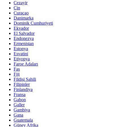
Cezayir
Çin
Curaçao
Danimarka
Dominik Cumhuriyeti
Ekvador
El Salvador
Endonezya
Ermenistan
Estonya
Esvatini
Etiyopya
Faroe Adaları
Fas
Fiji
Fildişi Sahili
Filipinler
Finlandiya
Fransa
Gabon
Galler
Gambiya
Gana
Guatemala
Güney Afrika