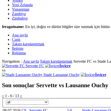
Yemen
Yeni Zelanda
Yunanistan
Zambiya
Zimbabve
feragatname:
En iyi, doğru ve dürüst bilgiler size sunmak için bütün 
Ana sayfa
Canlι
Takım karşılaştırmak
İletişim
Reklama
Navigation: :
Ana sayfa
Takım karşılaştırmak
Servette FC vs Stade 
Servette FC
İsviçre
vs
Stade Lausanne Ouchy
İsviçre
Son sonuçlar Servette vs Lausanne Ouchy
»
1
-
6
/
13
«
08.07.2026
CF
Servette FC
2-0
Stade Lausanne 