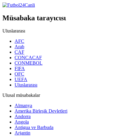
Müsabaka tarayιcιsι
Uluslararası
AFC
Arab
CAF
CONCACAF
CONMEBOL
FIFA
OFC
UEFA
Uluslararası
Ulusal müsabakalar
Almanya
Amerika Birleşik Devletleri
Andorra
Angola
Antigua ve Barbuda
Arjantin