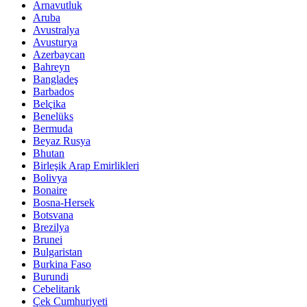
Arnavutluk
Aruba
Avustralya
Avusturya
Azerbaycan
Bahreyn
Bangladeş
Barbados
Belçika
Benelüks
Bermuda
Beyaz Rusya
Bhutan
Birleşik Arap Emirlikleri
Bolivya
Bonaire
Bosna-Hersek
Botsvana
Brezilya
Brunei
Bulgaristan
Burkina Faso
Burundi
Cebelitarık
Çek Cumhuriyeti