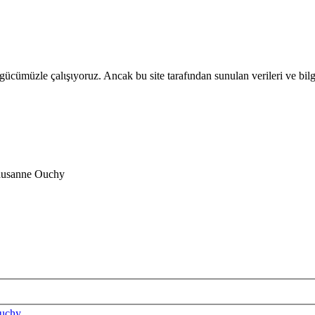
gücümüzle çalιşιyoruz. Ancak bu site tarafιndan sunulan verileri ve bil
Lausanne Ouchy
Ouchy