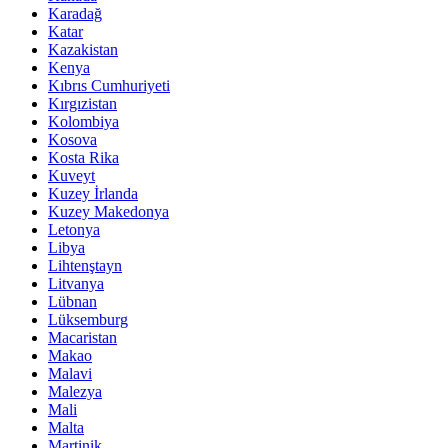
Karadağ
Katar
Kazakistan
Kenya
Kıbrıs Cumhuriyeti
Kırgızistan
Kolombiya
Kosova
Kosta Rika
Kuveyt
Kuzey İrlanda
Kuzey Makedonya
Letonya
Libya
Lihtenştayn
Litvanya
Lübnan
Lüksemburg
Macaristan
Makao
Malavi
Malezya
Mali
Malta
Martinik