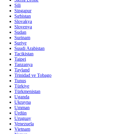
Şili
Singapur
Sırbistan
Slovakya
Slovenya
Sudan
Surinam
Suriye
Suudi Arabistan
Tacikistan
Taipei
Tanzanya
Tayland
Trinidad ve Tobago
Tunus
Türkiye
Türkmenistan
Uganda
Ukrayna
Umman
Ürdün
Uruguay
Venezuela
Vietnam