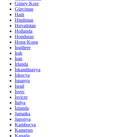
Güney Kore
Gürcistan
Haiti
Hindistan
Hırvatistan
Hollanda
Honduras
Hong Kong
İngiltere
Irak
İran
İrlanda
İskandinavya
İskoçya
İspanya
İsrail
İsveç
İsviçre
İtalya
İzlanda
Jamaika
Japonya
Kamboçya
Kamerun
Kanada