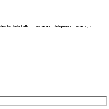
gileri her türlü kullanιlιmιnι ve sorumluluğunu almamaktayιz..