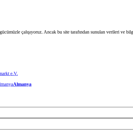
gücümüzle çalιşιyoruz. Ancak bu site tarafιndan sunulan verileri ve bil
arkt e.V.
Almanya