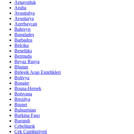
Arnavutluk
Aruba
Avustralya
Avusturya
Azerbaycan
Bahreyn
Bangladeş
Barbados
Belçika
Benelüks
Bermuda
Beyaz Rusya
Bhutan
Birleşik Arap Emirlikleri
Bolivya
Bonaire
Bosna-Hersek
Botsvana
Brezilya
Brunei
Bulgaristan
Burkina Faso
Burundi
Cebelitarık
Çek Cumhuriyeti