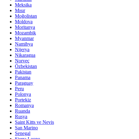
Meksika
Mısır
Moğolistan
Moldova
Moritanya
Mozambik
Myanmar
Namibya
Nijerya
Nikaragua
Norveç
Özbekistan
Pakistan
Panama
Paraguay
Peru
Polonya
Portekiz
Romanya
Ruanda
Rusya
Saint Kitts ve Nevis
San Marino
Senegal
Sierra Leone