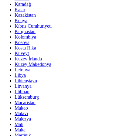
Karadağ
Katar
Kazakistan
Kenya
Kıbrıs Cumhuriyeti
Kırgızistan
Kolombiya
Kosova
Kosta Rika
Kuveyt
Kuzey İrlanda
Kuzey Makedonya
Letonya
Libya
Lihtenştayn
Litvanya
Lübnan
Lüksemburg
Macaristan
Makao
Malavi
Malezya
Mali
Malta
Martinik