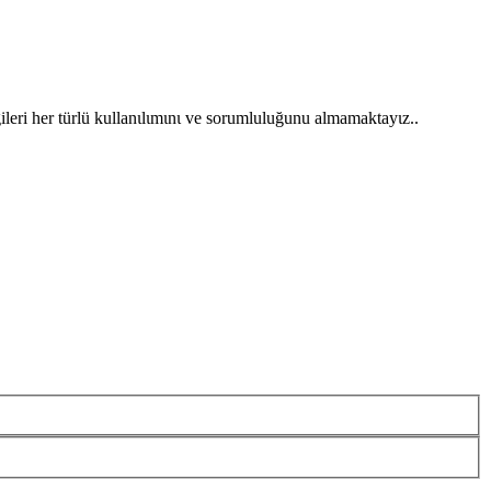
gileri her türlü kullanιlιmιnι ve sorumluluğunu almamaktayιz..