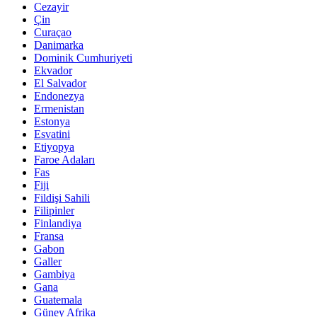
Cezayir
Çin
Curaçao
Danimarka
Dominik Cumhuriyeti
Ekvador
El Salvador
Endonezya
Ermenistan
Estonya
Esvatini
Etiyopya
Faroe Adaları
Fas
Fiji
Fildişi Sahili
Filipinler
Finlandiya
Fransa
Gabon
Galler
Gambiya
Gana
Guatemala
Güney Afrika