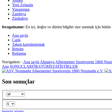
Yemen
Yeni Zelanda
Yunanistan
Zambiya
Zimbabve
feragatname:
En iyi, doğru ve dürüst bilgiler size sunmak için bütün 
Ana sayfa
Canlι
Takım karşılaştırmak
İletişim
Reklama
Navigation: :
Ana sayfa
Almanya
Allgemeiner Sportverein 1860 Neum
Ana
SONUÇLAR
FİKSTÜR
İSTATİSTİKLER
Allgemeiner Sportverein 1860 Neumarkt e.V.
Son sonuçlar
hepsini göster