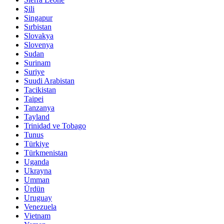
Şili
Singapur
Sırbistan
Slovakya
Slovenya
Sudan
Surinam
Suriye
Suudi Arabistan
Tacikistan
Taipei
Tanzanya
Tayland
Trinidad ve Tobago
Tunus
Türkiye
Türkmenistan
Uganda
Ukrayna
Umman
Ürdün
Uruguay
Venezuela
Vietnam