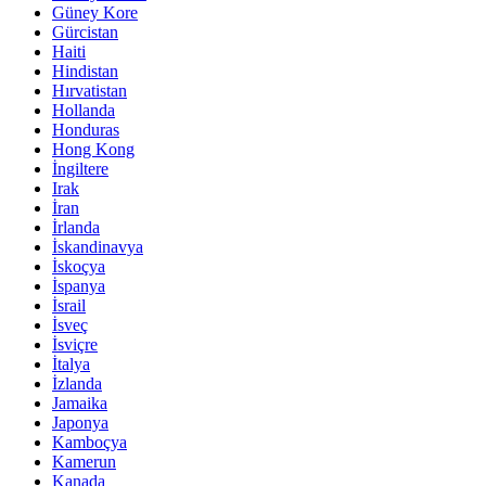
Güney Kore
Gürcistan
Haiti
Hindistan
Hırvatistan
Hollanda
Honduras
Hong Kong
İngiltere
Irak
İran
İrlanda
İskandinavya
İskoçya
İspanya
İsrail
İsveç
İsviçre
İtalya
İzlanda
Jamaika
Japonya
Kamboçya
Kamerun
Kanada