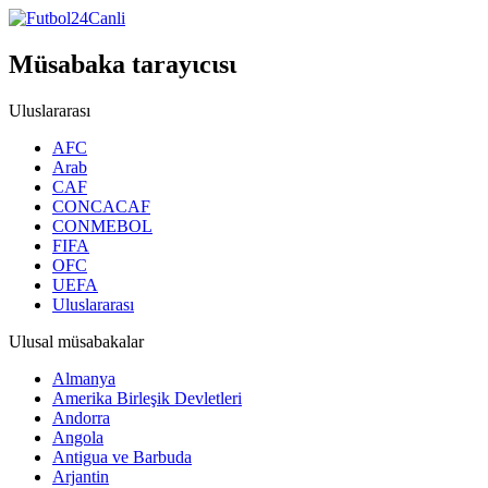
Müsabaka tarayιcιsι
Uluslararası
AFC
Arab
CAF
CONCACAF
CONMEBOL
FIFA
OFC
UEFA
Uluslararası
Ulusal müsabakalar
Almanya
Amerika Birleşik Devletleri
Andorra
Angola
Antigua ve Barbuda
Arjantin