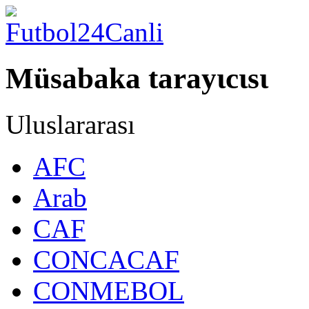
Müsabaka tarayιcιsι
Uluslararası
AFC
Arab
CAF
CONCACAF
CONMEBOL