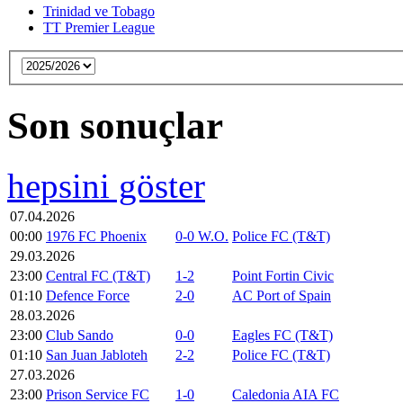
Trinidad ve Tobago
TT Premier League
Son sonuçlar
hepsini göster
07.04.2026
00:00
1976 FC Phoenix
0-0 W.O.
Police FC (T&T)
29.03.2026
23:00
Central FC (T&T)
1-2
Point Fortin Civic
01:10
Defence Force
2-0
AC Port of Spain
28.03.2026
23:00
Club Sando
0-0
Eagles FC (T&T)
01:10
San Juan Jabloteh
2-2
Police FC (T&T)
27.03.2026
23:00
Prison Service FC
1-0
Caledonia AIA FC