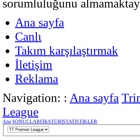
sorumluluğunu almamaktayι
Ana sayfa
Canlι
Takım karşılaştırmak
İletişim
Reklama
Navigation: :
Ana sayfa
Tri
League
Ana
SONUÇLAR
FİKSTÜR
İSTATİSTİKLER