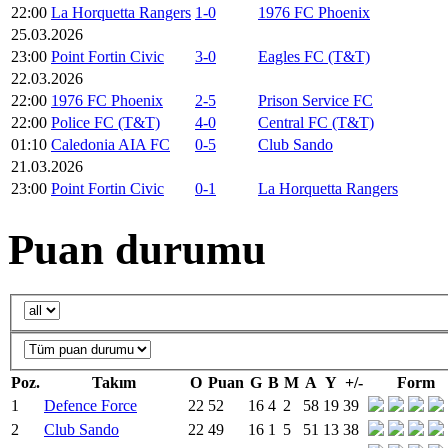
22:00
La Horquetta Rangers
1-0
1976 FC Phoenix
25.03.2026
23:00
Point Fortin Civic
3-0
Eagles FC (T&T)
22.03.2026
22:00
1976 FC Phoenix
2-5
Prison Service FC
22:00
Police FC (T&T)
4-0
Central FC (T&T)
01:10
Caledonia AIA FC
0-5
Club Sando
21.03.2026
23:00
Point Fortin Civic
0-1
La Horquetta Rangers
Puan durumu
Poz.
Takım
O
Puan
G
B
M
A
Y
+/-
Form
1
Defence Force
22
52
16
4
2
58
19
39
2
Club Sando
22
49
16
1
5
51
13
38