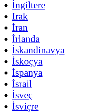
İngiltere
Irak
İran
İrlanda
İskandinavya
İskoçya
İspanya
İsrail
İsveç
İsviçre