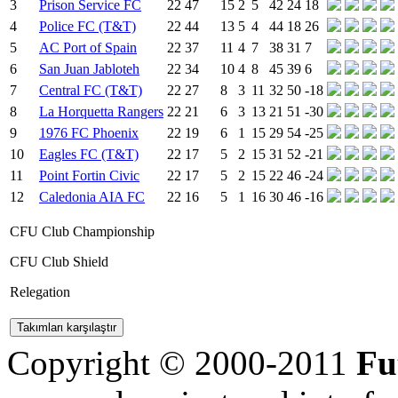
3
Prison Service FC
22
47
15
2
5
42
24
18
4
Police FC (T&T)
22
44
13
5
4
44
18
26
5
AC Port of Spain
22
37
11
4
7
38
31
7
6
San Juan Jabloteh
22
34
10
4
8
45
39
6
7
Central FC (T&T)
22
27
8
3
11
32
50
-18
8
La Horquetta Rangers
22
21
6
3
13
21
51
-30
9
1976 FC Phoenix
22
19
6
1
15
29
54
-25
10
Eagles FC (T&T)
22
17
5
2
15
31
52
-21
11
Point Fortin Civic
22
17
5
2
15
22
46
-24
12
Caledonia AIA FC
22
16
5
1
16
30
46
-16
CFU Club Championship
CFU Club Shield
Relegation
Copyright © 2000-2011
Fu