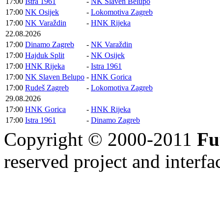
17:00
Istra 1961
-
NK Slaven Belupo
17:00
NK Osijek
-
Lokomotiva Zagreb
17:00
NK Varaždin
-
HNK Rijeka
22.08.2026
17:00
Dinamo Zagreb
-
NK Varaždin
17:00
Hajduk Split
-
NK Osijek
17:00
HNK Rijeka
-
Istra 1961
17:00
NK Slaven Belupo
-
HNK Gorica
17:00
Rudeš Zagreb
-
Lokomotiva Zagreb
29.08.2026
17:00
HNK Gorica
-
HNK Rijeka
17:00
Istra 1961
-
Dinamo Zagreb
Copyright © 2000-2011
Fu
reserved
project and interfa