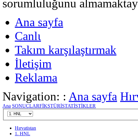
sorumluluğunu almamaktayι
Ana sayfa
Canlι
Takım karşılaştırmak
İletişim
Reklama
Navigation: :
Ana sayfa
Hır
Ana
SONUÇLAR
FİKSTÜR
İSTATİSTİKLER
Hırvatistan
1. HNL