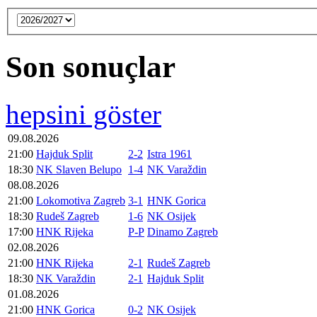
Son sonuçlar
hepsini göster
09.08.2026
21:00
Hajduk Split
2-2
Istra 1961
18:30
NK Slaven Belupo
1-4
NK Varaždin
08.08.2026
21:00
Lokomotiva Zagreb
3-1
HNK Gorica
18:30
Rudeš Zagreb
1-6
NK Osijek
17:00
HNK Rijeka
P-P
Dinamo Zagreb
02.08.2026
21:00
HNK Rijeka
2-1
Rudeš Zagreb
18:30
NK Varaždin
2-1
Hajduk Split
01.08.2026
21:00
HNK Gorica
0-2
NK Osijek