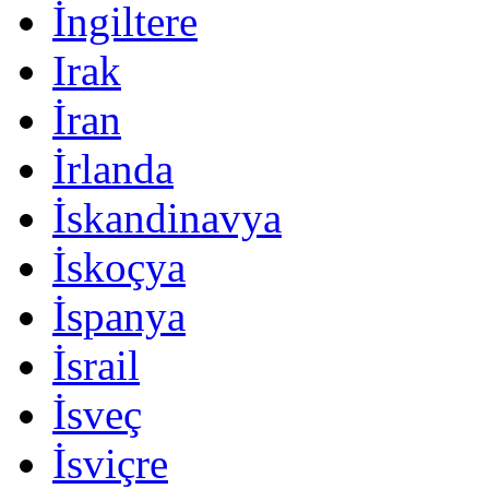
İngiltere
Irak
İran
İrlanda
İskandinavya
İskoçya
İspanya
İsrail
İsveç
İsviçre