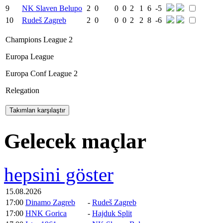
9
NK Slaven Belupo
2
0
0
0
2
1
6
-5
10
Rudeš Zagreb
2
0
0
0
2
2
8
-6
Champions League 2
Europa League
Europa Conf League 2
Relegation
Gelecek maçlar
hepsini göster
15.08.2026
17:00
Dinamo Zagreb
-
Rudeš Zagreb
17:00
HNK Gorica
-
Hajduk Split