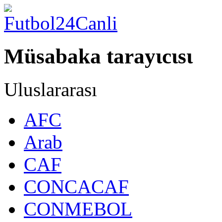
Müsabaka tarayιcιsι
Uluslararası
AFC
Arab
CAF
CONCACAF
CONMEBOL