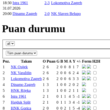
18:30
Istra 1961
2-3
Lokomotiva Zagreb
31.07.2026
20:00
Dinamo Zagreb
2-0
NK Slaven Belupo
Puan durumu
Poz.
Takım
O
Puan
G
B
M
A
Y
+/-
Form
H2H
1
NK Osijek
2
6
2
0
0
8
1
7
2
NK Varaždin
2
6
2
0
0
6
2
4
3
Lokomotiva Zagreb
2
6
2
0
0
6
3
3
4
Dinamo Zagreb
1
3
1
0
0
2
0
2
5
HNK Rijeka
1
3
1
0
0
2
1
1
6
Istra 1961
2
1
0
1
1
4
5
-1
7
Hajduk Split
2
1
0
1
1
3
4
-1
8
HNK Gorica
2
0
0
0
2
1
5
-4