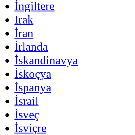
İngiltere
Irak
İran
İrlanda
İskandinavya
İskoçya
İspanya
İsrail
İsveç
İsviçre