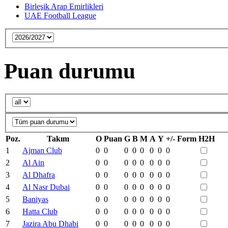
Birleşik Arap Emirlikleri
UAE Football League
Puan durumu
Poz.
Takım
O
Puan
G
B
M
A
Y
+/-
Form
H2H
1
Ajman Club
0
0
0
0
0
0
0
0
2
Al Ain
0
0
0
0
0
0
0
0
3
Al Dhafra
0
0
0
0
0
0
0
0
4
Al Nasr Dubai
0
0
0
0
0
0
0
0
5
Baniyas
0
0
0
0
0
0
0
0
6
Hatta Club
0
0
0
0
0
0
0
0
7
Jazira Abu Dhabi
0
0
0
0
0
0
0
0