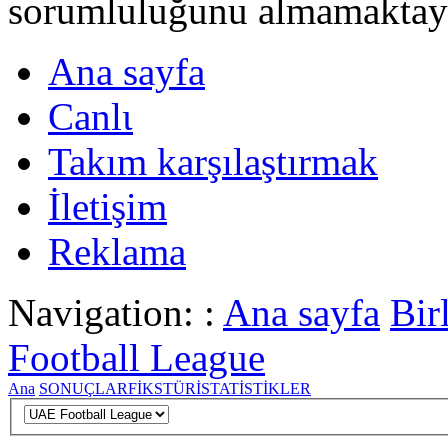
sorumluluğunu almamaktayι
Ana sayfa
Canlι
Takım karşılaştırmak
İletişim
Reklama
Navigation: :
Ana sayfa
Bir
Football League
Ana
SONUÇLAR
FİKSTÜR
İSTATİSTİKLER