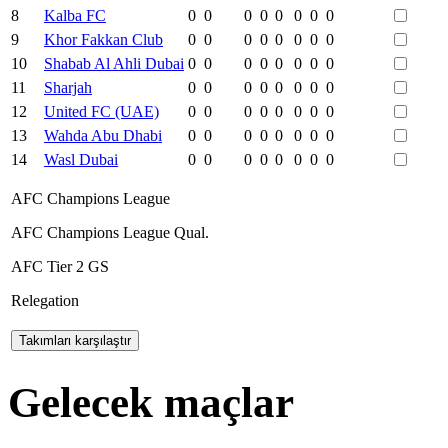
8
Kalba FC
0
0
0
0
0
0
0
0
9
Khor Fakkan Club
0
0
0
0
0
0
0
0
10
Shabab Al Ahli Dubai
0
0
0
0
0
0
0
0
11
Sharjah
0
0
0
0
0
0
0
0
12
United FC (UAE)
0
0
0
0
0
0
0
0
13
Wahda Abu Dhabi
0
0
0
0
0
0
0
0
14
Wasl Dubai
0
0
0
0
0
0
0
0
AFC Champions League
AFC Champions League Qual.
AFC Tier 2 GS
Relegation
Gelecek maçlar