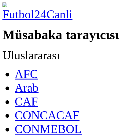
Müsabaka tarayιcιsι
Uluslararası
AFC
Arab
CAF
CONCACAF
CONMEBOL