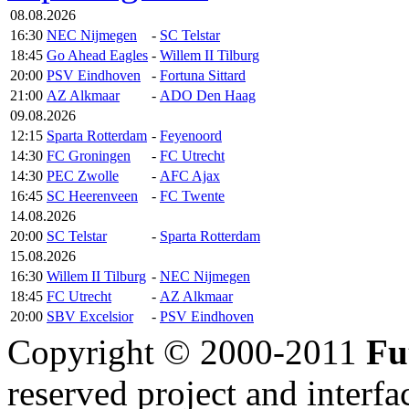
08.08.2026
16:30
NEC Nijmegen
-
SC Telstar
18:45
Go Ahead Eagles
-
Willem II Tilburg
20:00
PSV Eindhoven
-
Fortuna Sittard
21:00
AZ Alkmaar
-
ADO Den Haag
09.08.2026
12:15
Sparta Rotterdam
-
Feyenoord
14:30
FC Groningen
-
FC Utrecht
14:30
PEC Zwolle
-
AFC Ajax
16:45
SC Heerenveen
-
FC Twente
14.08.2026
20:00
SC Telstar
-
Sparta Rotterdam
15.08.2026
16:30
Willem II Tilburg
-
NEC Nijmegen
18:45
FC Utrecht
-
AZ Alkmaar
20:00
SBV Excelsior
-
PSV Eindhoven
Copyright © 2000-2011
Fu
reserved
project and interfa