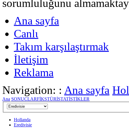
sorumluluğunu almamaktayι
Ana sayfa
Canlι
Takım karşılaştırmak
İletişim
Reklama
Navigation: :
Ana sayfa
Hol
Ana
SONUÇLAR
FİKSTÜR
İSTATİSTİKLER
Hollanda
Eredivisie