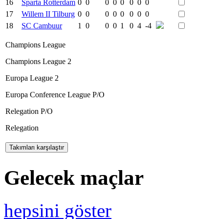
16
Sparta Rotterdam
0
0
0
0
0
0
0
0
17
Willem II Tilburg
0
0
0
0
0
0
0
0
18
SC Cambuur
1
0
0
0
1
0
4
-4
Champions League
Champions League 2
Europa League 2
Europa Conference League P/O
Relegation P/O
Relegation
Gelecek maçlar
hepsini göster