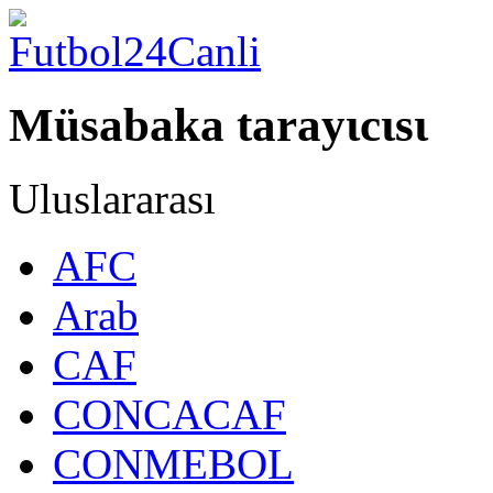
Müsabaka tarayιcιsι
Uluslararası
AFC
Arab
CAF
CONCACAF
CONMEBOL