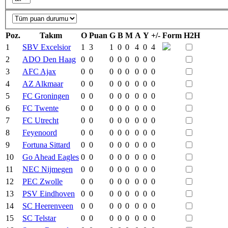
Poz.
Takım
O
Puan
G
B
M
A
Y
+/-
Form
H2H
1
SBV Excelsior
1
3
1
0
0
4
0
4
2
ADO Den Haag
0
0
0
0
0
0
0
0
3
AFC Ajax
0
0
0
0
0
0
0
0
4
AZ Alkmaar
0
0
0
0
0
0
0
0
5
FC Groningen
0
0
0
0
0
0
0
0
6
FC Twente
0
0
0
0
0
0
0
0
7
FC Utrecht
0
0
0
0
0
0
0
0
8
Feyenoord
0
0
0
0
0
0
0
0
9
Fortuna Sittard
0
0
0
0
0
0
0
0
10
Go Ahead Eagles
0
0
0
0
0
0
0
0
11
NEC Nijmegen
0
0
0
0
0
0
0
0
12
PEC Zwolle
0
0
0
0
0
0
0
0
13
PSV Eindhoven
0
0
0
0
0
0
0
0
14
SC Heerenveen
0
0
0
0
0
0
0
0
15
SC Telstar
0
0
0
0
0
0
0
0