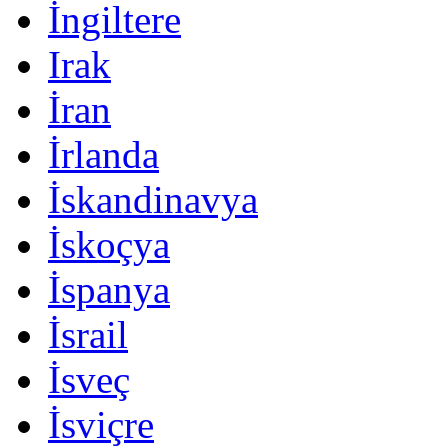
İngiltere
Irak
İran
İrlanda
İskandinavya
İskoçya
İspanya
İsrail
İsveç
İsviçre