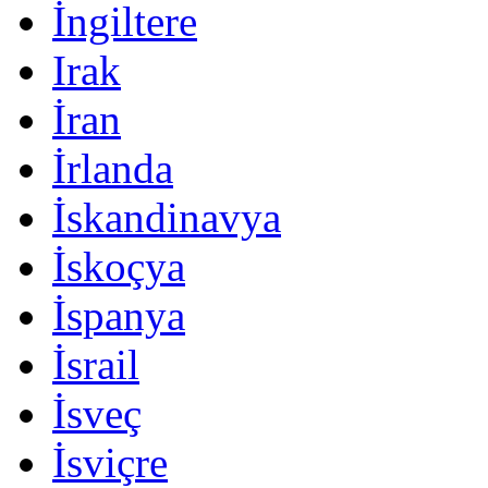
İngiltere
Irak
İran
İrlanda
İskandinavya
İskoçya
İspanya
İsrail
İsveç
İsviçre