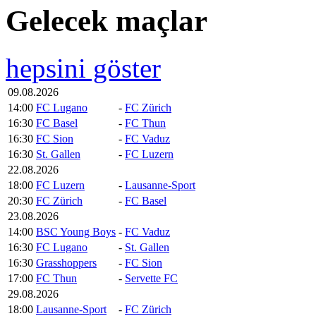
Gelecek maçlar
hepsini göster
09.08.2026
14:00
FC Lugano
-
FC Zürich
16:30
FC Basel
-
FC Thun
16:30
FC Sion
-
FC Vaduz
16:30
St. Gallen
-
FC Luzern
22.08.2026
18:00
FC Luzern
-
Lausanne-Sport
20:30
FC Zürich
-
FC Basel
23.08.2026
14:00
BSC Young Boys
-
FC Vaduz
16:30
FC Lugano
-
St. Gallen
16:30
Grasshoppers
-
FC Sion
17:00
FC Thun
-
Servette FC
29.08.2026
18:00
Lausanne-Sport
-
FC Zürich