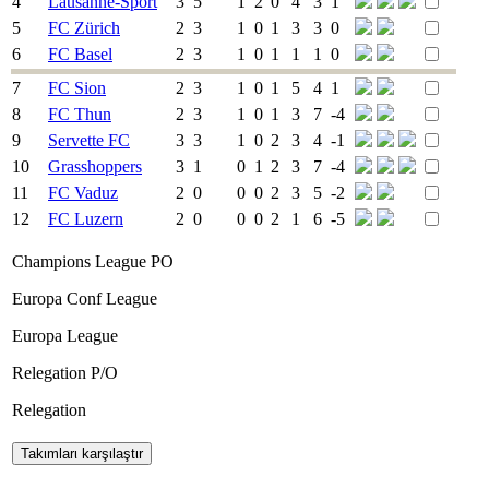
4
Lausanne-Sport
3
5
1
2
0
4
3
1
5
FC Zürich
2
3
1
0
1
3
3
0
6
FC Basel
2
3
1
0
1
1
1
0
7
FC Sion
2
3
1
0
1
5
4
1
8
FC Thun
2
3
1
0
1
3
7
-4
9
Servette FC
3
3
1
0
2
3
4
-1
10
Grasshoppers
3
1
0
1
2
3
7
-4
11
FC Vaduz
2
0
0
0
2
3
5
-2
12
FC Luzern
2
0
0
0
2
1
6
-5
Champions League PO
Europa Conf League
Europa League
Relegation P/O
Relegation