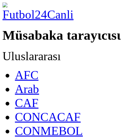
Müsabaka tarayιcιsι
Uluslararası
AFC
Arab
CAF
CONCACAF
CONMEBOL