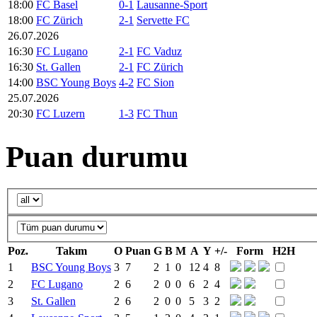
18:00
FC Basel
0-1
Lausanne-Sport
18:00
FC Zürich
2-1
Servette FC
26.07.2026
16:30
FC Lugano
2-1
FC Vaduz
16:30
St. Gallen
2-1
FC Zürich
14:00
BSC Young Boys
4-2
FC Sion
25.07.2026
20:30
FC Luzern
1-3
FC Thun
Puan durumu
Poz.
Takım
O
Puan
G
B
M
A
Y
+/-
Form
H2H
1
BSC Young Boys
3
7
2
1
0
12
4
8
2
FC Lugano
2
6
2
0
0
6
2
4
3
St. Gallen
2
6
2
0
0
5
3
2