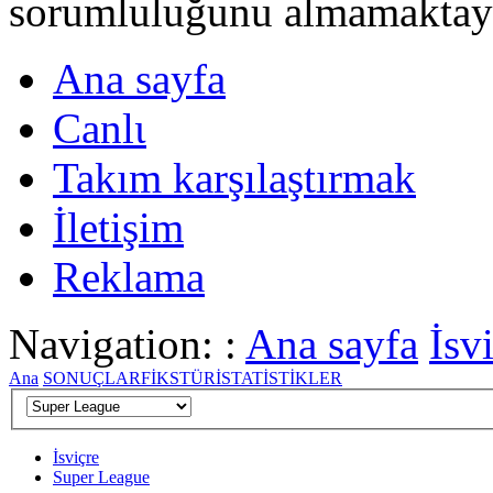
sorumluluğunu almamaktayι
Ana sayfa
Canlι
Takım karşılaştırmak
İletişim
Reklama
Navigation: :
Ana sayfa
İsv
Ana
SONUÇLAR
FİKSTÜR
İSTATİSTİKLER
İsviçre
Super League