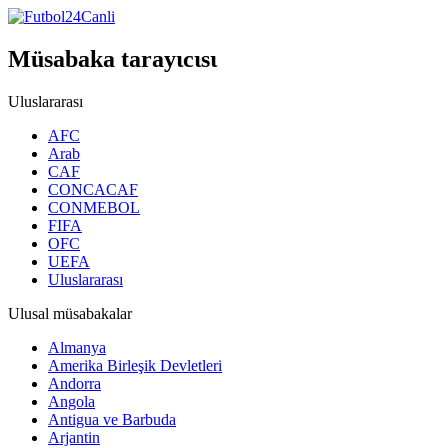
Müsabaka tarayιcιsι
Uluslararası
AFC
Arab
CAF
CONCACAF
CONMEBOL
FIFA
OFC
UEFA
Uluslararası
Ulusal müsabakalar
Almanya
Amerika Birleşik Devletleri
Andorra
Angola
Antigua ve Barbuda
Arjantin