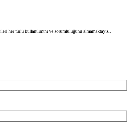
gileri her türlü kullanιlιmιnι ve sorumluluğunu almamaktayιz..