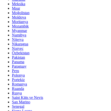
Meksika
Mısır
Moğolistan
Moldova
Moritanya
Mozambik
Myanmar
Namibya
Nijerya
Nikaragua
Norveç
Özbekistan
Pakistan
Panama
Paraguay
Peru
Polonya
Portekiz
Romanya
Ruanda
Rusya
Saint Kitts ve Nevis
San Marino
Senegal
Sierra Leone