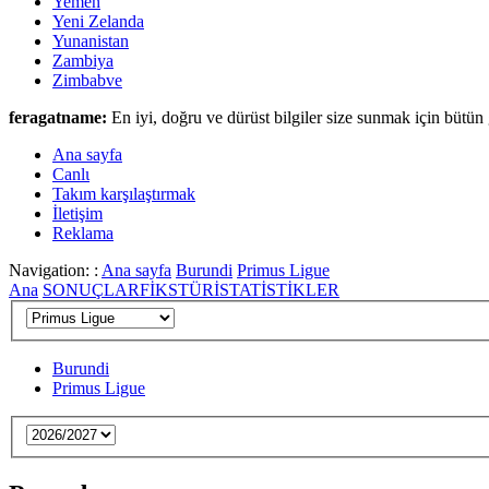
Yemen
Yeni Zelanda
Yunanistan
Zambiya
Zimbabve
feragatname:
En iyi, doğru ve dürüst bilgiler size sunmak için bütün 
Ana sayfa
Canlι
Takım karşılaştırmak
İletişim
Reklama
Navigation: :
Ana sayfa
Burundi
Primus Ligue
Ana
SONUÇLAR
FİKSTÜR
İSTATİSTİKLER
Burundi
Primus Ligue