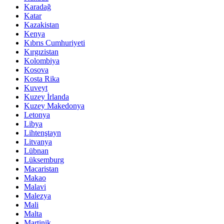
Karadağ
Katar
Kazakistan
Kenya
Kıbrıs Cumhuriyeti
Kırgızistan
Kolombiya
Kosova
Kosta Rika
Kuveyt
Kuzey İrlanda
Kuzey Makedonya
Letonya
Libya
Lihtenştayn
Litvanya
Lübnan
Lüksemburg
Macaristan
Makao
Malavi
Malezya
Mali
Malta
Martinik