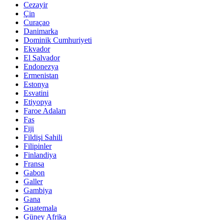
Cezayir
Çin
Curaçao
Danimarka
Dominik Cumhuriyeti
Ekvador
El Salvador
Endonezya
Ermenistan
Estonya
Esvatini
Etiyopya
Faroe Adaları
Fas
Fiji
Fildişi Sahili
Filipinler
Finlandiya
Fransa
Gabon
Galler
Gambiya
Gana
Guatemala
Güney Afrika