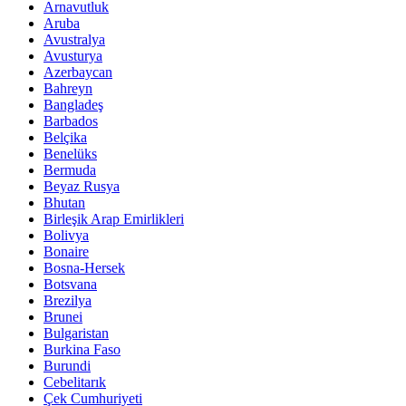
Arnavutluk
Aruba
Avustralya
Avusturya
Azerbaycan
Bahreyn
Bangladeş
Barbados
Belçika
Benelüks
Bermuda
Beyaz Rusya
Bhutan
Birleşik Arap Emirlikleri
Bolivya
Bonaire
Bosna-Hersek
Botsvana
Brezilya
Brunei
Bulgaristan
Burkina Faso
Burundi
Cebelitarık
Çek Cumhuriyeti