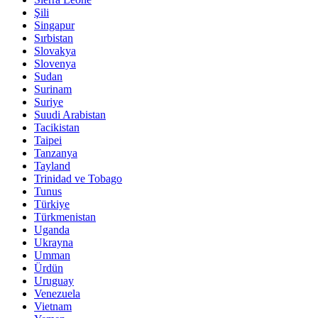
Şili
Singapur
Sırbistan
Slovakya
Slovenya
Sudan
Surinam
Suriye
Suudi Arabistan
Tacikistan
Taipei
Tanzanya
Tayland
Trinidad ve Tobago
Tunus
Türkiye
Türkmenistan
Uganda
Ukrayna
Umman
Ürdün
Uruguay
Venezuela
Vietnam