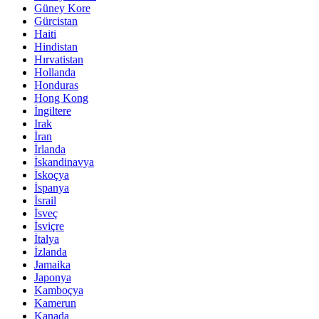
Güney Kore
Gürcistan
Haiti
Hindistan
Hırvatistan
Hollanda
Honduras
Hong Kong
İngiltere
Irak
İran
İrlanda
İskandinavya
İskoçya
İspanya
İsrail
İsveç
İsviçre
İtalya
İzlanda
Jamaika
Japonya
Kamboçya
Kamerun
Kanada