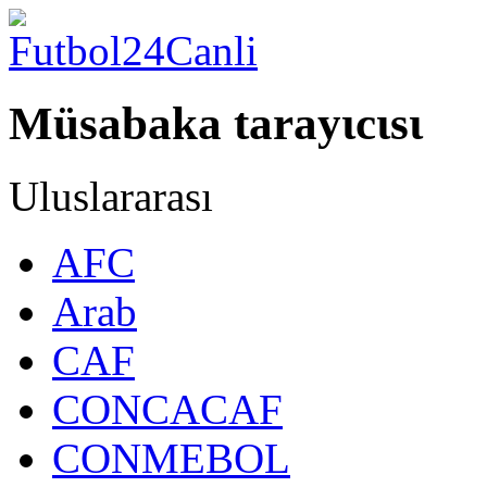
Müsabaka tarayιcιsι
Uluslararası
AFC
Arab
CAF
CONCACAF
CONMEBOL