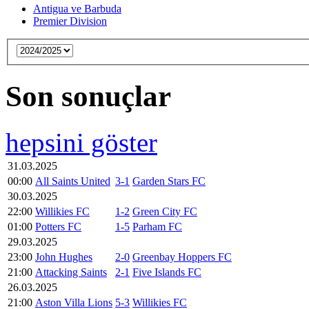
Antigua ve Barbuda
Premier Division
Son sonuçlar
hepsini göster
31.03.2025
00:00
All Saints United
3-1
Garden Stars FC
30.03.2025
22:00
Willikies FC
1-2
Green City FC
01:00
Potters FC
1-5
Parham FC
29.03.2025
23:00
John Hughes
2-0
Greenbay Hoppers FC
21:00
Attacking Saints
2-1
Five Islands FC
26.03.2025
21:00
Aston Villa Lions
5-3
Willikies FC