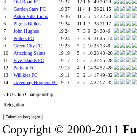
3
Old Road FC
19
37
12
1
6
49
20
29
4
Garden Stars FC
19
37
11
4
4
36
21
15
5
Aston Villa Lions
19
36
11
3
5
52
32
20
6
Pigotts Bullets
19
34
11
1
7
38
21
17
7
John Hughes
19
24
7
3
9
24
30
-6
8
Potters FC
19
24
7
3
9
31
45
-14
9
Green City FC
19
23
7
2
10
25
33
-8
10
Attacking Saints
19
19
5
4
10
28
48
-20
11
Five Islands FC
19
17
5
2
12
27
55
-28
12
Parham FC
19
13
4
1
14
24
52
-28
13
Willikies FC
19
11
3
2
14
17
49
-32
14
Greenbay Hoppers FC
19
11
3
2
14
22
57
-35
CFU Club Championship
Relegation
Copyright © 2000-2011
Fu