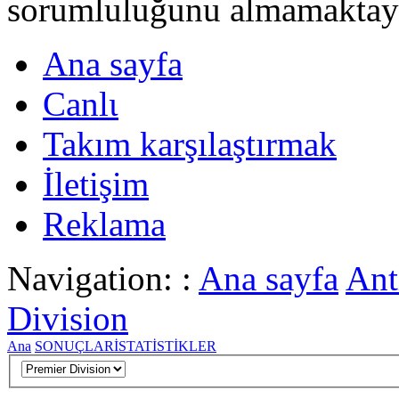
sorumluluğunu almamaktayι
Ana sayfa
Canlι
Takım karşılaştırmak
İletişim
Reklama
Navigation: :
Ana sayfa
Ant
Division
Ana
SONUÇLAR
İSTATİSTİKLER