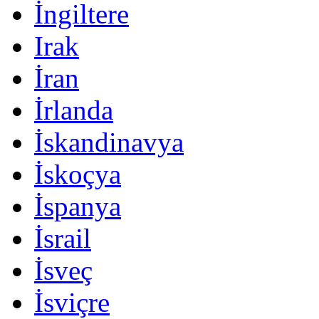
İngiltere
Irak
İran
İrlanda
İskandinavya
İskoçya
İspanya
İsrail
İsveç
İsviçre