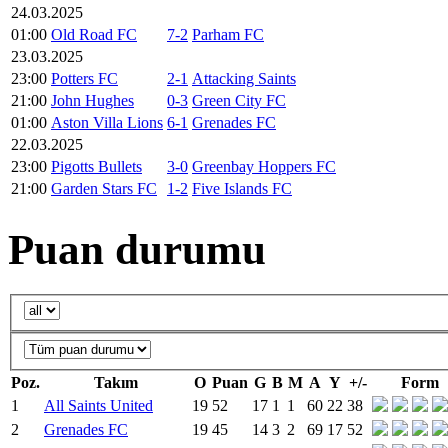
24.03.2025
01:00
Old Road FC
7-2
Parham FC
23.03.2025
23:00
Potters FC
2-1
Attacking Saints
21:00
John Hughes
0-3
Green City FC
01:00
Aston Villa Lions
6-1
Grenades FC
22.03.2025
23:00
Pigotts Bullets
3-0
Greenbay Hoppers FC
21:00
Garden Stars FC
1-2
Five Islands FC
Puan durumu
Poz.
Takım
O
Puan
G
B
M
A
Y
+/-
Form
1
All Saints United
19
52
17
1
1
60
22
38
2
Grenades FC
19
45
14
3
2
69
17
52