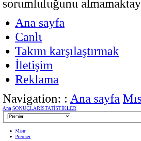
sorumluluğunu almamaktayι
Ana sayfa
Canlι
Takım karşılaştırmak
İletişim
Reklama
Navigation: :
Ana sayfa
Mıs
Ana
SONUÇLAR
İSTATİSTİKLER
Mısır
Premier