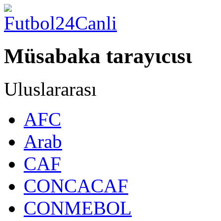
Müsabaka tarayιcιsι
Uluslararası
AFC
Arab
CAF
CONCACAF
CONMEBOL