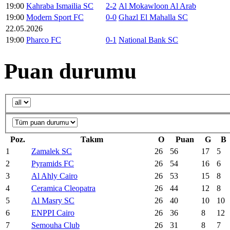
19:00
Kahraba Ismailia SC
2-2
Al Mokawloon Al Arab
19:00
Modern Sport FC
0-0
Ghazl El Mahalla SC
22.05.2026
19:00
Pharco FC
0-1
National Bank SC
Puan durumu
Poz.
Takım
O
Puan
G
B
1
Zamalek SC
26
56
17
5
2
Pyramids FC
26
54
16
6
3
Al Ahly Cairo
26
53
15
8
4
Ceramica Cleopatra
26
44
12
8
5
Al Masry SC
26
40
10
10
6
ENPPI Cairo
26
36
8
12
7
Semouha Club
26
31
8
7