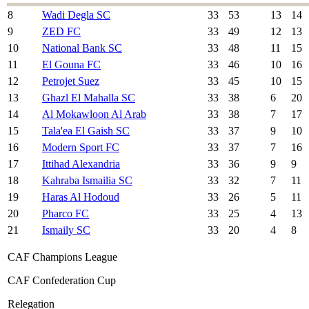
8
Wadi Degla SC
33
53
13
14
9
ZED FC
33
49
12
13
10
National Bank SC
33
48
11
15
11
El Gouna FC
33
46
10
16
12
Petrojet Suez
33
45
10
15
13
Ghazl El Mahalla SC
33
38
6
20
14
Al Mokawloon Al Arab
33
38
7
17
15
Tala'ea El Gaish SC
33
37
9
10
16
Modern Sport FC
33
37
7
16
17
Ittihad Alexandria
33
36
9
9
18
Kahraba Ismailia SC
33
32
7
11
19
Haras Al Hodoud
33
26
5
11
20
Pharco FC
33
25
4
13
21
Ismaily SC
33
20
4
8
CAF Champions League
CAF Confederation Cup
Relegation