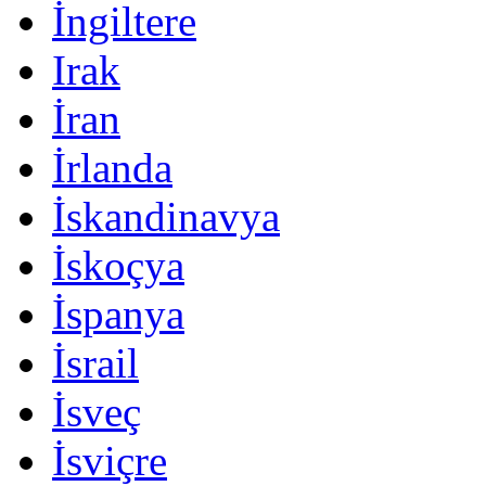
İngiltere
Irak
İran
İrlanda
İskandinavya
İskoçya
İspanya
İsrail
İsveç
İsviçre