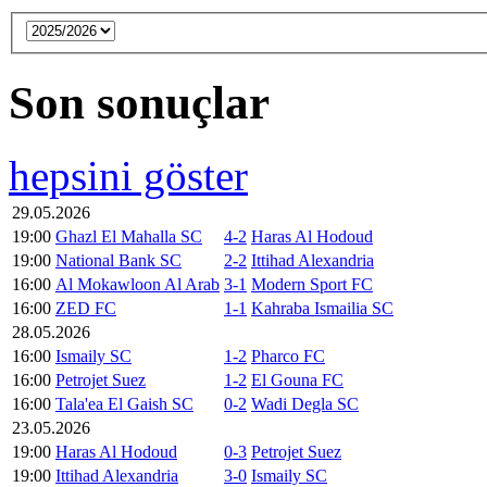
Son sonuçlar
hepsini göster
29.05.2026
19:00
Ghazl El Mahalla SC
4-2
Haras Al Hodoud
19:00
National Bank SC
2-2
Ittihad Alexandria
16:00
Al Mokawloon Al Arab
3-1
Modern Sport FC
16:00
ZED FC
1-1
Kahraba Ismailia SC
28.05.2026
16:00
Ismaily SC
1-2
Pharco FC
16:00
Petrojet Suez
1-2
El Gouna FC
16:00
Tala'ea El Gaish SC
0-2
Wadi Degla SC
23.05.2026
19:00
Haras Al Hodoud
0-3
Petrojet Suez
19:00
Ittihad Alexandria
3-0
Ismaily SC