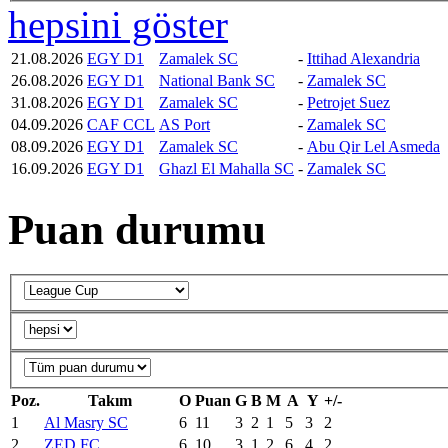
hepsini göster
21.08.2026
EGY D1
Zamalek SC
-
Ittihad Alexandria
26.08.2026
EGY D1
National Bank SC
-
Zamalek SC
31.08.2026
EGY D1
Zamalek SC
-
Petrojet Suez
04.09.2026
CAF CCL
AS Port
-
Zamalek SC
08.09.2026
EGY D1
Zamalek SC
-
Abu Qir Lel Asmeda
16.09.2026
EGY D1
Ghazl El Mahalla SC
-
Zamalek SC
Puan durumu
Poz.
Takım
O
Puan
G
B
M
A
Y
+/-
1
Al Masry SC
6
11
3
2
1
5
3
2
2
ZED FC
6
10
3
1
2
6
4
2