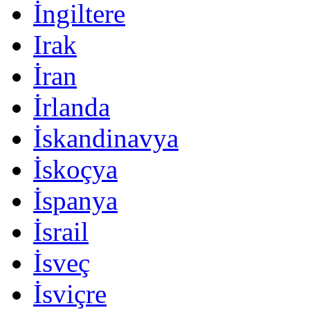
İngiltere
Irak
İran
İrlanda
İskandinavya
İskoçya
İspanya
İsrail
İsveç
İsviçre