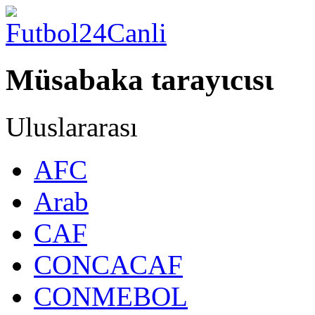
Müsabaka tarayιcιsι
Uluslararası
AFC
Arab
CAF
CONCACAF
CONMEBOL