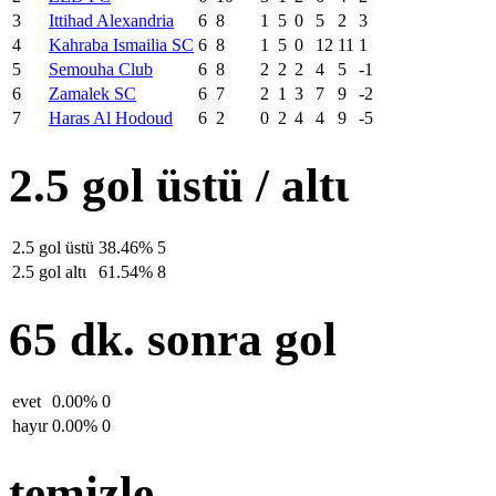
3
Ittihad Alexandria
6
8
1
5
0
5
2
3
4
Kahraba Ismailia SC
6
8
1
5
0
12
11
1
5
Semouha Club
6
8
2
2
2
4
5
-1
6
Zamalek SC
6
7
2
1
3
7
9
-2
7
Haras Al Hodoud
6
2
0
2
4
4
9
-5
2.5 gol üstü / altι
2.5 gol üstü
38.46%
5
2.5 gol altι
61.54%
8
65 dk. sonra gol
evet
0.00%
0
hayιr
0.00%
0
temizle