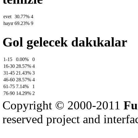
evet
30.77%
4
hayιr
69.23%
9
Gol gelecek dakιkalar
1-15
0.00%
0
16-30
28.57%
4
31-45
21.43%
3
46-60
28.57%
4
61-75
7.14%
1
76-90
14.29%
2
Copyright © 2000-2011
Fu
reserved
project and interfa