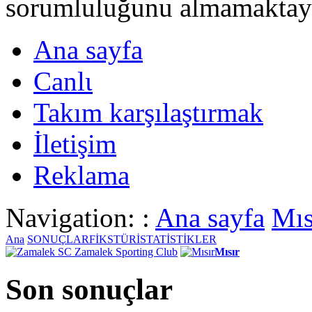
sorumluluğunu almamaktayι
Ana sayfa
Canlι
Takım karşılaştırmak
İletişim
Reklama
Navigation: :
Ana sayfa
Mıs
Ana
SONUÇLAR
FİKSTÜR
İSTATİSTİKLER
Zamalek Sporting Club
Mısır
Son sonuçlar