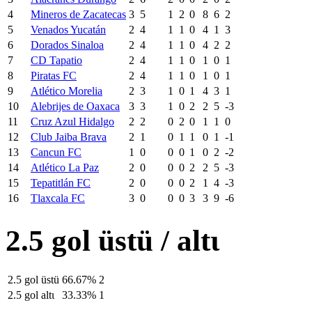
4
Mineros de Zacatecas
3
5
1
2
0
8
6
2
5
Venados Yucatán
2
4
1
1
0
4
1
3
6
Dorados Sinaloa
2
4
1
1
0
4
2
2
7
CD Tapatio
2
4
1
1
0
1
0
1
8
Piratas FC
2
4
1
1
0
1
0
1
9
Atlético Morelia
2
3
1
0
1
4
3
1
10
Alebrijes de Oaxaca
3
3
1
0
2
2
5
-3
11
Cruz Azul Hidalgo
2
2
0
2
0
1
1
0
12
Club Jaiba Brava
2
1
0
1
1
0
1
-1
13
Cancun FC
1
0
0
0
1
0
2
-2
14
Atlético La Paz
2
0
0
0
2
2
5
-3
15
Tepatitlán FC
2
0
0
0
2
1
4
-3
16
Tlaxcala FC
3
0
0
0
3
3
9
-6
2.5 gol üstü / altι
2.5 gol üstü
66.67%
2
2.5 gol altι
33.33%
1