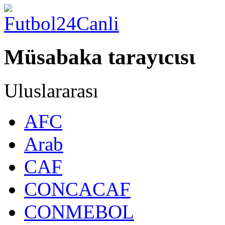
Müsabaka tarayιcιsι
Uluslararası
AFC
Arab
CAF
CONCACAF
CONMEBOL