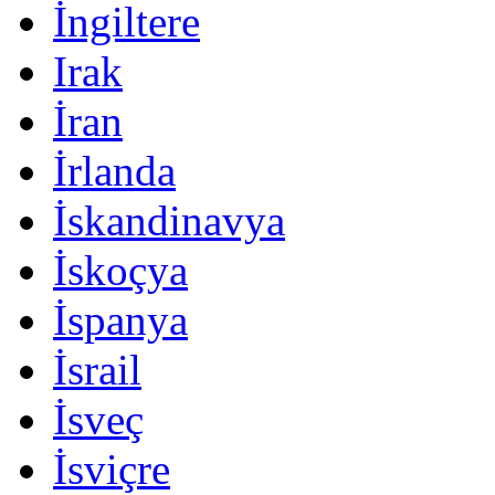
İngiltere
Irak
İran
İrlanda
İskandinavya
İskoçya
İspanya
İsrail
İsveç
İsviçre