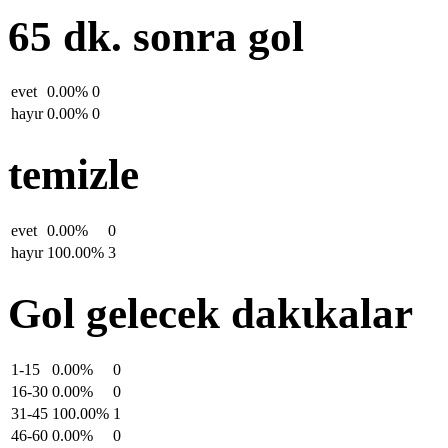
65 dk. sonra gol
evet
0.00%
0
hayιr
0.00%
0
temizle
evet
0.00%
0
hayιr
100.00%
3
Gol gelecek dakιkalar
1-15
0.00%
0
16-30
0.00%
0
31-45
100.00%
1
46-60
0.00%
0