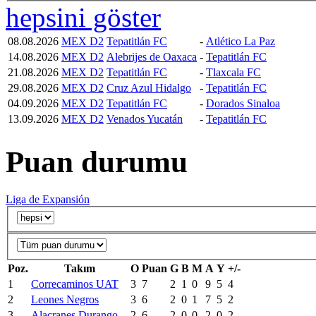
hepsini göster
08.08.2026
MEX D2
Tepatitlán FC
-
Atlético La Paz
14.08.2026
MEX D2
Alebrijes de Oaxaca
-
Tepatitlán FC
21.08.2026
MEX D2
Tepatitlán FC
-
Tlaxcala FC
29.08.2026
MEX D2
Cruz Azul Hidalgo
-
Tepatitlán FC
04.09.2026
MEX D2
Tepatitlán FC
-
Dorados Sinaloa
13.09.2026
MEX D2
Venados Yucatán
-
Tepatitlán FC
Puan durumu
Liga de Expansión
Poz.
Takım
O
Puan
G
B
M
A
Y
+/-
1
Correcaminos UAT
3
7
2
1
0
9
5
4
2
Leones Negros
3
6
2
0
1
7
5
2
3
Alacranes Durango
2
6
2
0
0
2
0
2