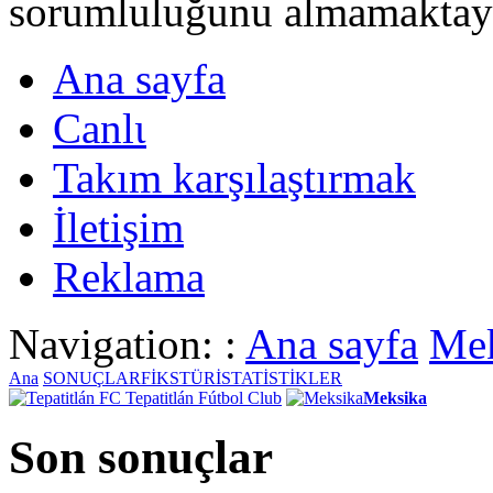
sorumluluğunu almamaktayι
Ana sayfa
Canlι
Takım karşılaştırmak
İletişim
Reklama
Navigation: :
Ana sayfa
Mek
Ana
SONUÇLAR
FİKSTÜR
İSTATİSTİKLER
Tepatitlán Fútbol Club
Meksika
Son sonuçlar