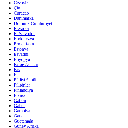
Cezayir
Çin
Curaçao
Danimarka
Dominik Cumhuriyeti
Ekvador
El Salvador
Endonezya
Ermenistan
Estonya
Esvatini
Etiyopya
Faroe Adaları
Fas
Fiji
Fildişi Sahili
Filipinler
Finlandiya
Fransa
Gabon
Galler
Gambiya
Gana
Guatemala
Güney Afrika