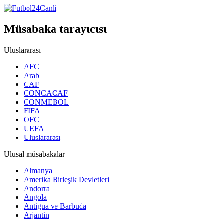
Müsabaka tarayιcιsι
Uluslararası
AFC
Arab
CAF
CONCACAF
CONMEBOL
FIFA
OFC
UEFA
Uluslararası
Ulusal müsabakalar
Almanya
Amerika Birleşik Devletleri
Andorra
Angola
Antigua ve Barbuda
Arjantin