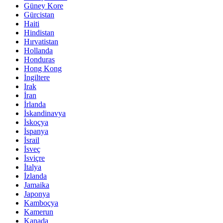
Güney Kore
Gürcistan
Haiti
Hindistan
Hırvatistan
Hollanda
Honduras
Hong Kong
İngiltere
Irak
İran
İrlanda
İskandinavya
İskoçya
İspanya
İsrail
İsveç
İsviçre
İtalya
İzlanda
Jamaika
Japonya
Kamboçya
Kamerun
Kanada