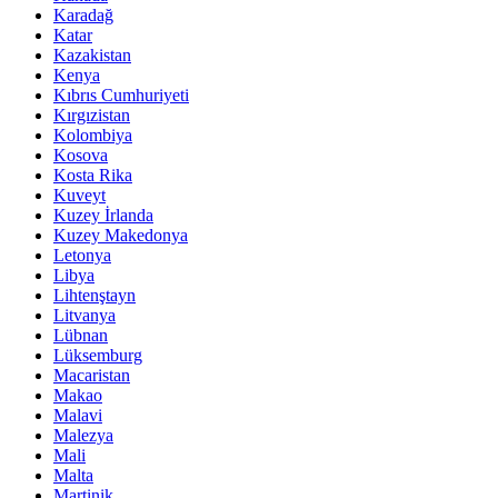
Karadağ
Katar
Kazakistan
Kenya
Kıbrıs Cumhuriyeti
Kırgızistan
Kolombiya
Kosova
Kosta Rika
Kuveyt
Kuzey İrlanda
Kuzey Makedonya
Letonya
Libya
Lihtenştayn
Litvanya
Lübnan
Lüksemburg
Macaristan
Makao
Malavi
Malezya
Mali
Malta
Martinik