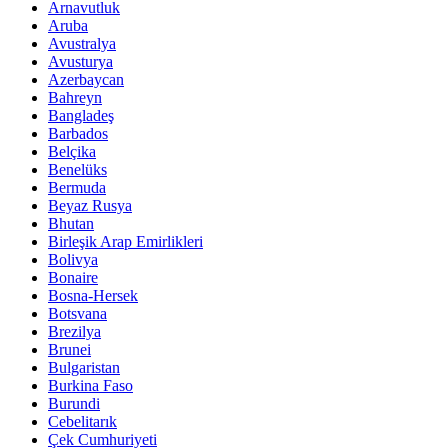
Arnavutluk
Aruba
Avustralya
Avusturya
Azerbaycan
Bahreyn
Bangladeş
Barbados
Belçika
Benelüks
Bermuda
Beyaz Rusya
Bhutan
Birleşik Arap Emirlikleri
Bolivya
Bonaire
Bosna-Hersek
Botsvana
Brezilya
Brunei
Bulgaristan
Burkina Faso
Burundi
Cebelitarık
Çek Cumhuriyeti