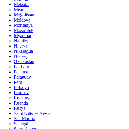
Meksika
Mısır
Moğolistan
Moldova
Moritanya
Mozambik
Myanmar
Namibya
Nijerya
Nikaragua
Norveç
Özbekistan
Pakistan
Panama
Paraguay
Peru
Polonya
Portekiz
Romanya
Ruanda
Rusya
Saint Kitts ve Nevis
San Marino
Senegal
Sierra Leone