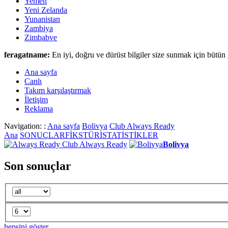
Yemen
Yeni Zelanda
Yunanistan
Zambiya
Zimbabve
feragatname:
En iyi, doğru ve dürüst bilgiler size sunmak için bütün 
Ana sayfa
Canlι
Takım karşılaştırmak
İletişim
Reklama
Navigation: :
Ana sayfa
Bolivya
Club Always Ready
Ana
SONUÇLAR
FİKSTÜR
İSTATİSTİKLER
Club Always Ready
Bolivya
Son sonuçlar
hepsini göster