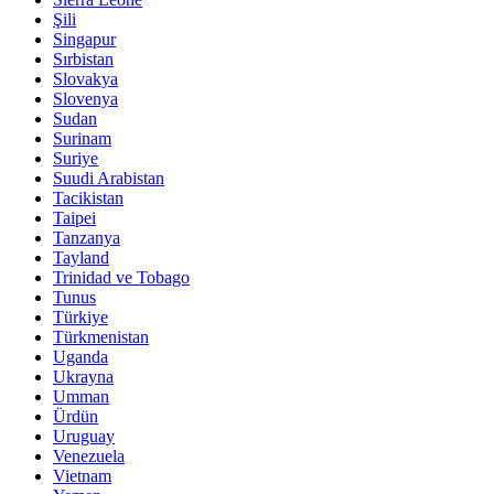
Şili
Singapur
Sırbistan
Slovakya
Slovenya
Sudan
Surinam
Suriye
Suudi Arabistan
Tacikistan
Taipei
Tanzanya
Tayland
Trinidad ve Tobago
Tunus
Türkiye
Türkmenistan
Uganda
Ukrayna
Umman
Ürdün
Uruguay
Venezuela
Vietnam