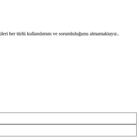
gileri her türlü kullanιlιmιnι ve sorumluluğunu almamaktayιz..