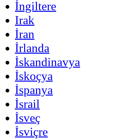
İngiltere
Irak
İran
İrlanda
İskandinavya
İskoçya
İspanya
İsrail
İsveç
İsviçre