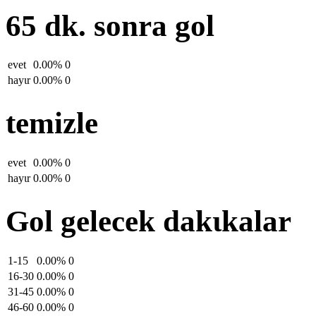
65 dk. sonra gol
evet
0.00%
0
hayιr
0.00%
0
temizle
evet
0.00%
0
hayιr
0.00%
0
Gol gelecek dakιkalar
1-15
0.00%
0
16-30
0.00%
0
31-45
0.00%
0
46-60
0.00%
0