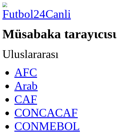
Müsabaka tarayιcιsι
Uluslararası
AFC
Arab
CAF
CONCACAF
CONMEBOL