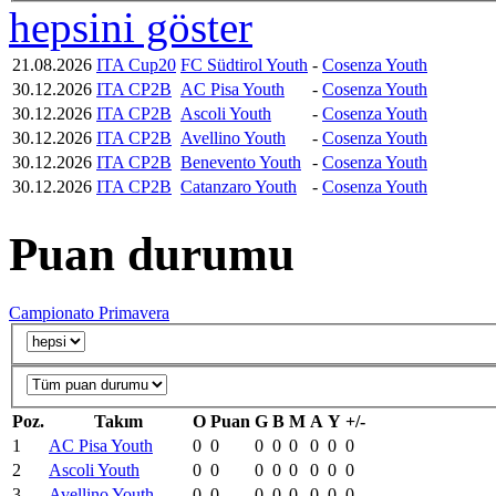
hepsini göster
21.08.2026
ITA Cup20
FC Südtirol Youth
-
Cosenza Youth
30.12.2026
ITA CP2B
AC Pisa Youth
-
Cosenza Youth
30.12.2026
ITA CP2B
Ascoli Youth
-
Cosenza Youth
30.12.2026
ITA CP2B
Avellino Youth
-
Cosenza Youth
30.12.2026
ITA CP2B
Benevento Youth
-
Cosenza Youth
30.12.2026
ITA CP2B
Catanzaro Youth
-
Cosenza Youth
Puan durumu
Campionato Primavera
Poz.
Takım
O
Puan
G
B
M
A
Y
+/-
1
AC Pisa Youth
0
0
0
0
0
0
0
0
2
Ascoli Youth
0
0
0
0
0
0
0
0
3
Avellino Youth
0
0
0
0
0
0
0
0