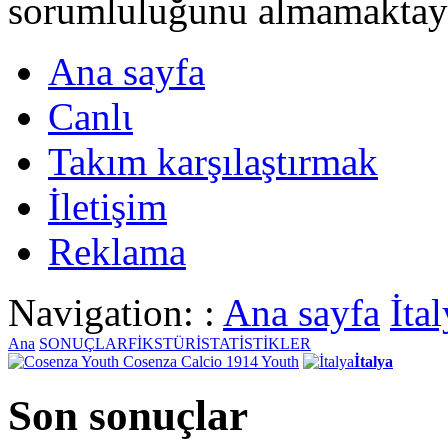
sorumluluğunu almamaktayι
Ana sayfa
Canlι
Takım karşılaştırmak
İletişim
Reklama
Navigation: :
Ana sayfa
İta
Ana
SONUÇLAR
FİKSTÜR
İSTATİSTİKLER
Cosenza Calcio 1914 Youth
İtalya
Son sonuçlar