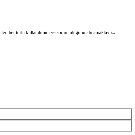
gileri her türlü kullanιlιmιnι ve sorumluluğunu almamaktayιz..