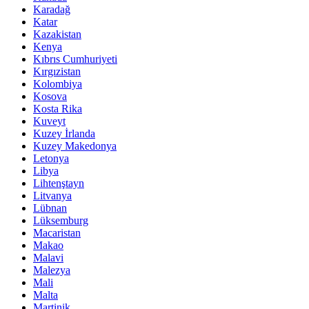
Karadağ
Katar
Kazakistan
Kenya
Kıbrıs Cumhuriyeti
Kırgızistan
Kolombiya
Kosova
Kosta Rika
Kuveyt
Kuzey İrlanda
Kuzey Makedonya
Letonya
Libya
Lihtenştayn
Litvanya
Lübnan
Lüksemburg
Macaristan
Makao
Malavi
Malezya
Mali
Malta
Martinik