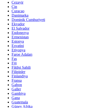
Cezayir
Çin
Curaçao
Danimarka
Dominik Cumhuriyeti
Ekvador
El Salvador
Endonezya
Ermenistan
Estonya
Esvatini
Etiyopya
Faroe Adaları
Fas
Fiji
Fildişi Sahili
Filipinler
Finlandiya
Fransa
Gabon
Galler
Gambiya
Gana
Guatemala
Güney Afrika