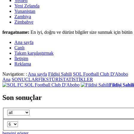
Yemen
Yeni Zelanda
Yunanistan
Zambiya
Zimbabve
feragatname:
En iyi, doğru ve dürüst bilgiler size sunmak için bütün 
Ana sayfa
Canlι
Takım karşılaştırmak
İletişim
Reklama
Navigation: :
Ana sayfa
Fildişi Sahili
SOL Football Club D'Abobo
Ana
SONUÇLAR
FİKSTÜR
İSTATİSTİKLER
SOL Football Club D'Abobo
Fildişi Sahili
Son sonuçlar
hepsini göster