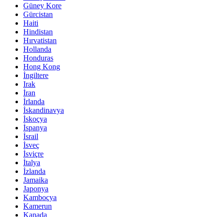
Güney Kore
Gürcistan
Haiti
Hindistan
Hırvatistan
Hollanda
Honduras
Hong Kong
İngiltere
Irak
İran
İrlanda
İskandinavya
İskoçya
İspanya
İsrail
İsveç
İsviçre
İtalya
İzlanda
Jamaika
Japonya
Kamboçya
Kamerun
Kanada