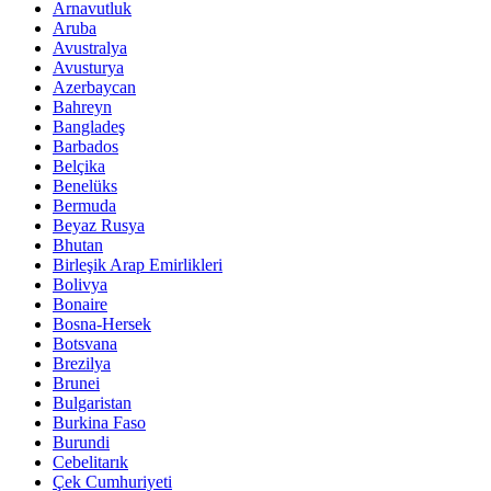
Arnavutluk
Aruba
Avustralya
Avusturya
Azerbaycan
Bahreyn
Bangladeş
Barbados
Belçika
Benelüks
Bermuda
Beyaz Rusya
Bhutan
Birleşik Arap Emirlikleri
Bolivya
Bonaire
Bosna-Hersek
Botsvana
Brezilya
Brunei
Bulgaristan
Burkina Faso
Burundi
Cebelitarık
Çek Cumhuriyeti