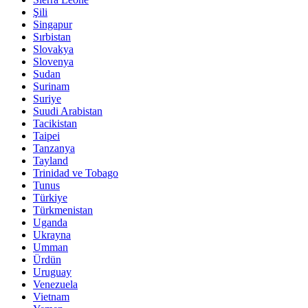
Şili
Singapur
Sırbistan
Slovakya
Slovenya
Sudan
Surinam
Suriye
Suudi Arabistan
Tacikistan
Taipei
Tanzanya
Tayland
Trinidad ve Tobago
Tunus
Türkiye
Türkmenistan
Uganda
Ukrayna
Umman
Ürdün
Uruguay
Venezuela
Vietnam