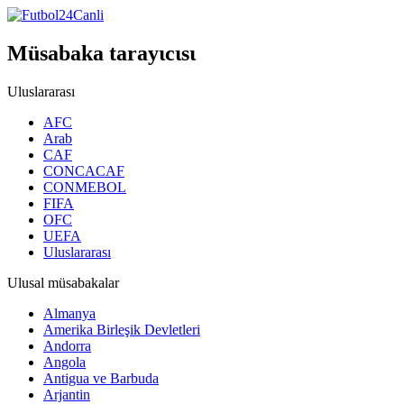
Müsabaka tarayιcιsι
Uluslararası
AFC
Arab
CAF
CONCACAF
CONMEBOL
FIFA
OFC
UEFA
Uluslararası
Ulusal müsabakalar
Almanya
Amerika Birleşik Devletleri
Andorra
Angola
Antigua ve Barbuda
Arjantin