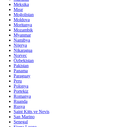
Meksika
Mısır
Moğolistan
Moldova
Moritanya
Mozambik
Myanmar
Namibya
Nijerya
Nikaragua
Norveç
Özbekistan
Pakistan
Panama
Paraguay
Peru
Polonya
Portekiz
Romanya
Ruanda
Rusya
Saint Kitts ve Nevis
San Marino
Senegal
Sierra Leone