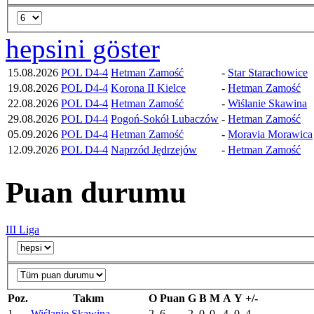
hepsini göster
15.08.2026
POL D4-4
Hetman Zamość
-
Star Starachowice
19.08.2026
POL D4-4
Korona II Kielce
-
Hetman Zamość
22.08.2026
POL D4-4
Hetman Zamość
-
Wiślanie Skawina
29.08.2026
POL D4-4
Pogoń-Sokół Lubaczów
-
Hetman Zamość
05.09.2026
POL D4-4
Hetman Zamość
-
Moravia Morawica
12.09.2026
POL D4-4
Naprzód Jędrzejów
-
Hetman Zamość
Puan durumu
III Liga
Poz.
Takım
O
Puan
G
B
M
A
Y
+/-
1
Wiślanie Skawina
2
6
2
0
0
4
0
4