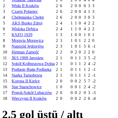
2
Wisła II Kraków
2
6
2
0
0
6
3
3
3
Czarni Polaniec
2
6
2
0
0
4
1
3
4
Chełmianka Chełm
2
6
2
0
0
3
0
3
5
AKS Busko Zdroj
2
4
1
1
0
4
2
2
6
Wisloka Dębica
2
4
1
1
0
4
2
2
7
KSZO 1929
1
3
1
0
0
1
0
1
8
Moravia Morawica
2
3
1
0
1
2
2
0
9
Naprzód Jędrzejów
2
3
1
0
1
5
6
-1
10
Hetman Zamość
2
2
0
2
0
2
2
0
11
JKS 1909 Jaroslaw
2
1
0
1
1
3
5
-2
12
Sokół Kolbuszowa Dolna
2
1
0
1
1
2
4
-2
13
Podlasie Biała Podlaska
2
1
0
1
1
1
2
-1
14
Siarka Tarnobrzeg
2
1
0
1
1
1
2
-1
15
Korona II Kielce
2
0
0
0
2
5
7
-2
16
Star Starachowice
1
0
0
0
1
2
4
-2
17
Pogoń-Sokół Lubaczów
2
0
0
0
2
0
3
-3
18
Wieczysta II Kraków
2
0
0
0
2
2
6
-4
2.5 gol üstü / altι