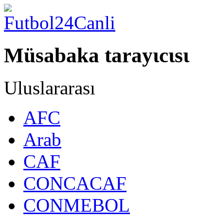
Müsabaka tarayιcιsι
Uluslararası
AFC
Arab
CAF
CONCACAF
CONMEBOL