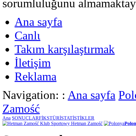
sorumluluğunu almamaktayι
Ana sayfa
Canlι
Takım karşılaştırmak
İletişim
Reklama
Navigation: :
Ana sayfa
Pol
Zamość
Ana
SONUÇLAR
FİKSTÜR
İSTATİSTİKLER
Klub Sportowy Hetman Zamość
Polo