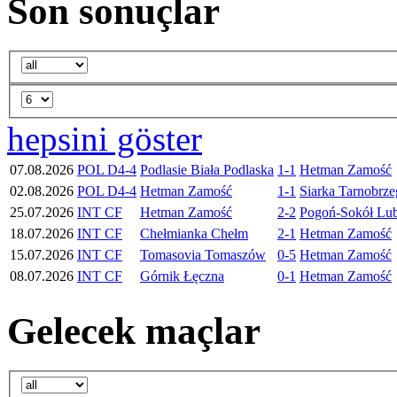
Son sonuçlar
hepsini göster
07.08.2026
POL D4-4
Podlasie Biała Podlaska
1-1
Hetman Zamość
02.08.2026
POL D4-4
Hetman Zamość
1-1
Siarka Tarnobrze
25.07.2026
INT CF
Hetman Zamość
2-2
Pogoń-Sokół Lu
18.07.2026
INT CF
Chełmianka Chełm
2-1
Hetman Zamość
15.07.2026
INT CF
Tomasovia Tomaszów
0-5
Hetman Zamość
08.07.2026
INT CF
Górnik Łęczna
0-1
Hetman Zamość
Gelecek maçlar