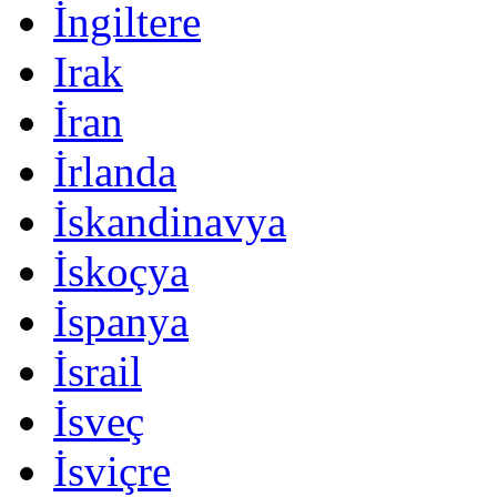
İngiltere
Irak
İran
İrlanda
İskandinavya
İskoçya
İspanya
İsrail
İsveç
İsviçre