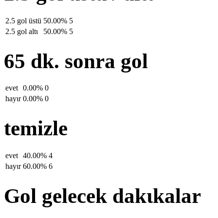
2.5 gol üstü
50.00%
5
2.5 gol altι
50.00%
5
65 dk. sonra gol
evet
0.00%
0
hayιr
0.00%
0
temizle
evet
40.00%
4
hayιr
60.00%
6
Gol gelecek dakιkalar