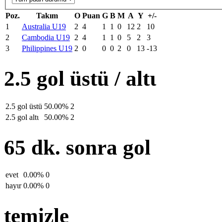
Poz.
Takım
O
Puan
G
B
M
A
Y
+/-
1
Australia U19
2
4
1
1
0
12
2
10
2
Cambodia U19
2
4
1
1
0
5
2
3
3
Philippines U19
2
0
0
0
2
0
13
-13
2.5 gol üstü / altι
2.5 gol üstü
50.00%
2
2.5 gol altι
50.00%
2
65 dk. sonra gol
evet
0.00%
0
hayιr
0.00%
0
temizle