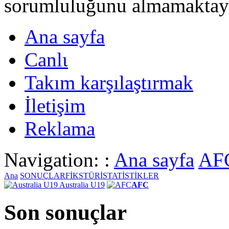
sorumluluğunu almamaktayι
Ana sayfa
Canlι
Takım karşılaştırmak
İletişim
Reklama
Navigation: :
Ana sayfa
AF
Ana
SONUÇLAR
FİKSTÜR
İSTATİSTİKLER
Australia U19
AFC
Son sonuçlar