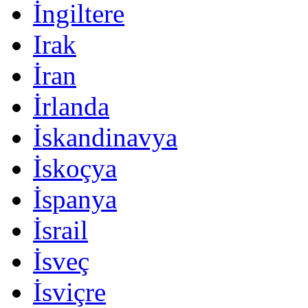
İngiltere
Irak
İran
İrlanda
İskandinavya
İskoçya
İspanya
İsrail
İsveç
İsviçre