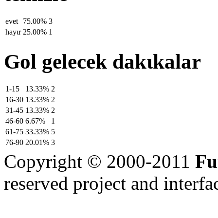
evet
75.00%
3
hayιr
25.00%
1
Gol gelecek dakιkalar
1-15
13.33%
2
16-30
13.33%
2
31-45
13.33%
2
46-60
6.67%
1
61-75
33.33%
5
76-90
20.01%
3
Copyright © 2000-2011
Fu
reserved
project and interfa