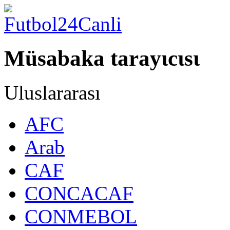
Müsabaka tarayιcιsι
Uluslararası
AFC
Arab
CAF
CONCACAF
CONMEBOL