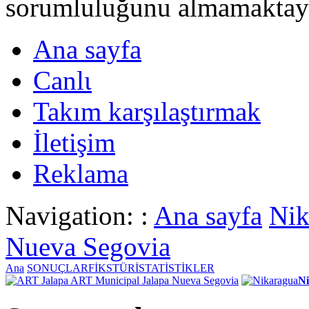
sorumluluğunu almamaktayι
Ana sayfa
Canlι
Takım karşılaştırmak
İletişim
Reklama
Navigation: :
Ana sayfa
Nik
Nueva Segovia
Ana
SONUÇLAR
FİKSTÜR
İSTATİSTİKLER
ART Municipal Jalapa Nueva Segovia
N