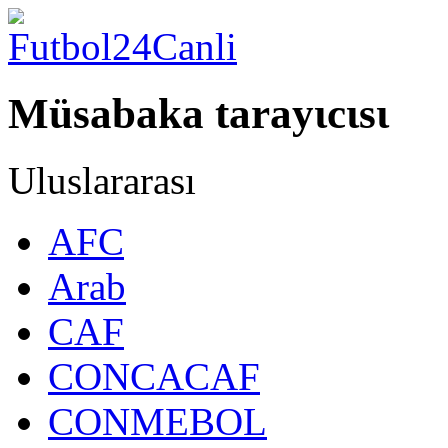
Müsabaka tarayιcιsι
Uluslararası
AFC
Arab
CAF
CONCACAF
CONMEBOL