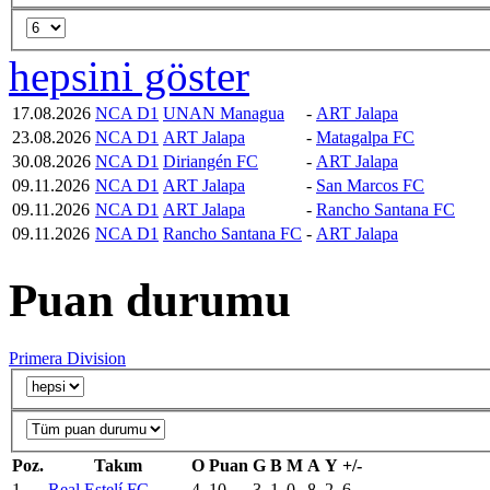
hepsini göster
17.08.2026
NCA D1
UNAN Managua
-
ART Jalapa
23.08.2026
NCA D1
ART Jalapa
-
Matagalpa FC
30.08.2026
NCA D1
Diriangén FC
-
ART Jalapa
09.11.2026
NCA D1
ART Jalapa
-
San Marcos FC
09.11.2026
NCA D1
ART Jalapa
-
Rancho Santana FC
09.11.2026
NCA D1
Rancho Santana FC
-
ART Jalapa
Puan durumu
Primera Division
Poz.
Takım
O
Puan
G
B
M
A
Y
+/-
1
Real Estelí FC
4
10
3
1
0
8
2
6