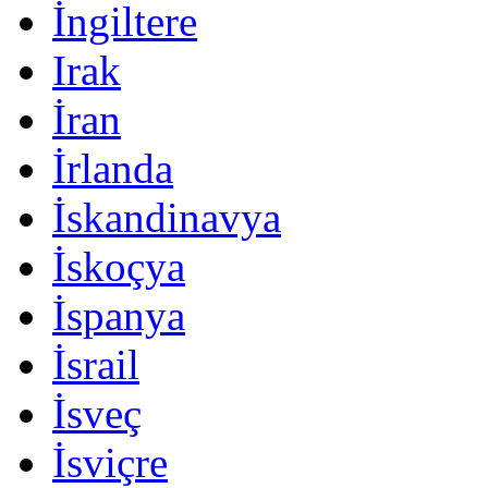
İngiltere
Irak
İran
İrlanda
İskandinavya
İskoçya
İspanya
İsrail
İsveç
İsviçre