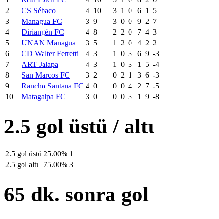
2
CS Sébaco
4
10
3
1
0
6
1
5
3
Managua FC
3
9
3
0
0
9
2
7
4
Diriangén FC
4
8
2
2
0
7
4
3
5
UNAN Managua
3
5
1
2
0
4
2
2
6
CD Walter Ferretti
4
3
1
0
3
6
9
-3
7
ART Jalapa
4
3
1
0
3
1
5
-4
8
San Marcos FC
3
2
0
2
1
3
6
-3
9
Rancho Santana FC
4
0
0
0
4
2
7
-5
10
Matagalpa FC
3
0
0
0
3
1
9
-8
2.5 gol üstü / altι
2.5 gol üstü
25.00%
1
2.5 gol altι
75.00%
3
65 dk. sonra gol