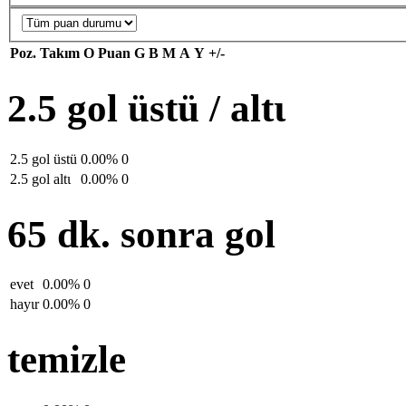
Poz.
Takım
O
Puan
G
B
M
A
Y
+/-
2.5 gol üstü / altι
2.5 gol üstü
0.00%
0
2.5 gol altι
0.00%
0
65 dk. sonra gol
evet
0.00%
0
hayιr
0.00%
0
temizle