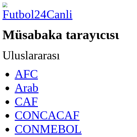
Müsabaka tarayιcιsι
Uluslararası
AFC
Arab
CAF
CONCACAF
CONMEBOL