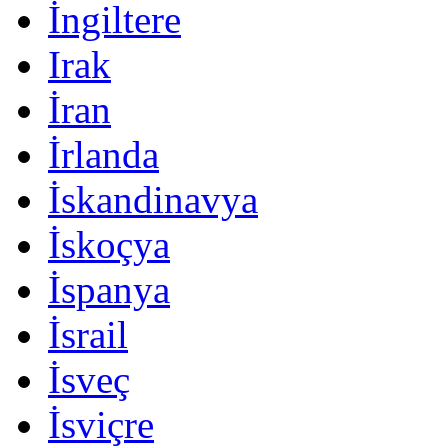
İngiltere
Irak
İran
İrlanda
İskandinavya
İskoçya
İspanya
İsrail
İsveç
İsviçre