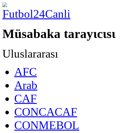
Müsabaka tarayιcιsι
Uluslararası
AFC
Arab
CAF
CONCACAF
CONMEBOL