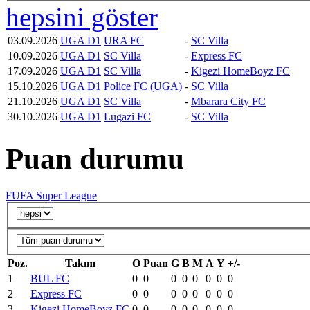
hepsini göster
03.09.2026
UGA D1
URA FC
-
SC Villa
10.09.2026
UGA D1
SC Villa
-
Express FC
17.09.2026
UGA D1
SC Villa
-
Kigezi HomeBoyz FC
15.10.2026
UGA D1
Police FC (UGA)
-
SC Villa
21.10.2026
UGA D1
SC Villa
-
Mbarara City FC
30.10.2026
UGA D1
Lugazi FC
-
SC Villa
Puan durumu
FUFA Super League
Poz.
Takım
O
Puan
G
B
M
A
Y
+/-
1
BUL FC
0
0
0
0
0
0
0
0
2
Express FC
0
0
0
0
0
0
0
0
3
Kigezi HomeBoyz FC
0
0
0
0
0
0
0
0