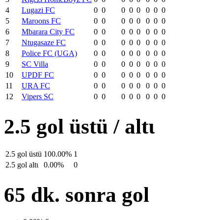
4
Lugazi FC
0
0
0
0
0
0
0
0
5
Maroons FC
0
0
0
0
0
0
0
0
6
Mbarara City FC
0
0
0
0
0
0
0
0
7
Ntugasaze FC
0
0
0
0
0
0
0
0
8
Police FC (UGA)
0
0
0
0
0
0
0
0
9
SC Villa
0
0
0
0
0
0
0
0
10
UPDF FC
0
0
0
0
0
0
0
0
11
URA FC
0
0
0
0
0
0
0
0
12
Vipers SC
0
0
0
0
0
0
0
0
2.5 gol üstü / altι
2.5 gol üstü
100.00%
1
2.5 gol altι
0.00%
0
65 dk. sonra gol