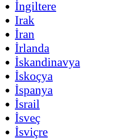
İngiltere
Irak
İran
İrlanda
İskandinavya
İskoçya
İspanya
İsrail
İsveç
İsviçre