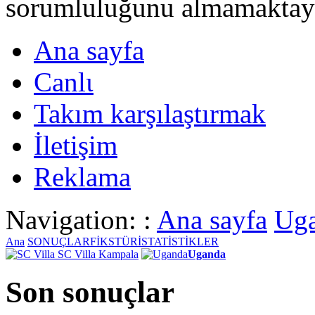
sorumluluğunu almamaktayι
Ana sayfa
Canlι
Takım karşılaştırmak
İletişim
Reklama
Navigation: :
Ana sayfa
Ug
Ana
SONUÇLAR
FİKSTÜR
İSTATİSTİKLER
SC Villa Kampala
Uganda
Son sonuçlar